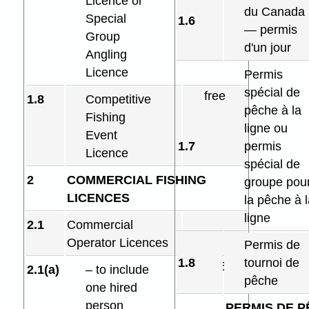
Licence or
du Canada
Special
1.6
— permis
Group
d'un jour
Angling
Licence
Permis
spécial de
free
1.8
Competitive
pêche à la
Fishing
ligne ou
Event
1.7
permis
Licence
spécial de
2
COMMERCIAL FISHING
groupe pou
LICENCES
la pêche à l
ligne
2.1
Commercial
Operator Licences
Permis de
1.8
tournoi de
$22.50
2.1(a)
– to include
pêche
one hired
person
PERMIS DE 