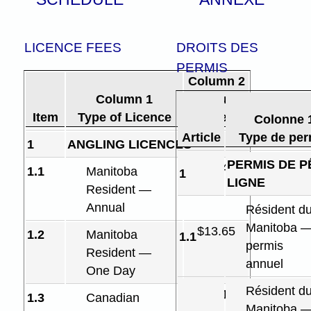
LICENCE FEES
DROITS DES
PERMIS
Column 2
Column 1
Annual
Item
Type of Licence
Fee
Colonne 
Article
Type de per
1
ANGLING LICENCES
PERMIS DE P
$29.40
1.1
Manitoba
1
LIGNE
Resident —
Annual
Résident d
Manitoba 
$13.65
1.2
Manitoba
1.1
permis
Resident —
annuel
One Day
Résident d
$45.15
1.3
Canadian
Manitoba 