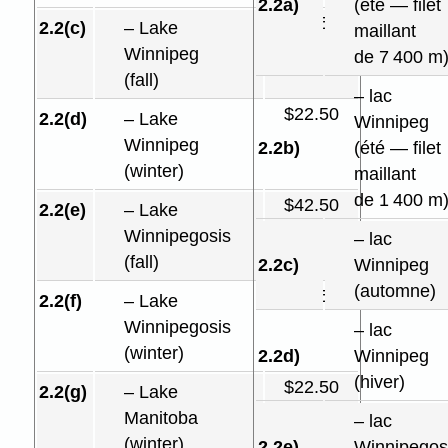
2.2a)
(été — filet
$17.50
2.2(c)
– Lake
maillant
Winnipeg
de 7 400 m
(fall)
– lac
$22.50
2.2(d)
– Lake
Winnipeg
Winnipeg
2.2b)
(été — filet
(winter)
maillant
de 1 400 m
$42.50
2.2(e)
– Lake
Winnipegosis
– lac
(fall)
2.2c)
Winnipeg
(automne)
$22.50
2.2(f)
– Lake
Winnipegosis
– lac
(winter)
2.2d)
Winnipeg
(hiver)
$22.50
2.2(g)
– Lake
Manitoba
– lac
(winter)
2.2e)
Winnipegos