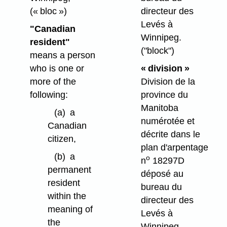
(« bloc »)
directeur des
Levés à
"Canadian
Winnipeg.
resident"
("block")
means a person
who is one or
« division »
more of the
Division de la
following:
province du
Manitoba
(a)
a
numérotée et
Canadian
décrite dans le
citizen,
plan d'arpentage
(b)
a
o
n
18297D
permanent
déposé au
resident
bureau du
within the
directeur des
meaning of
Levés à
the
Winnipeg.