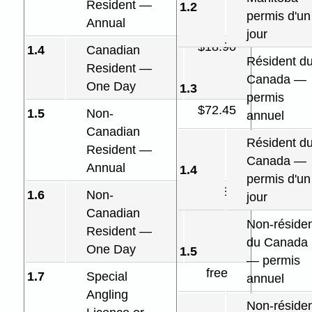
Resident —
1.2
permis d'un
Annual
jour
$18.90
1.4
Canadian
Résident d
Resident —
Canada —
One Day
1.3
permis
$72.45
1.5
Non-
annuel
Canadian
Résident d
Resident —
Canada —
Annual
1.4
permis d'un
$27.30
1.6
Non-
jour
Canadian
Non-résiden
Resident —
du Canada
One Day
1.5
— permis
free
1.7
Special
annuel
Angling
Non-résiden