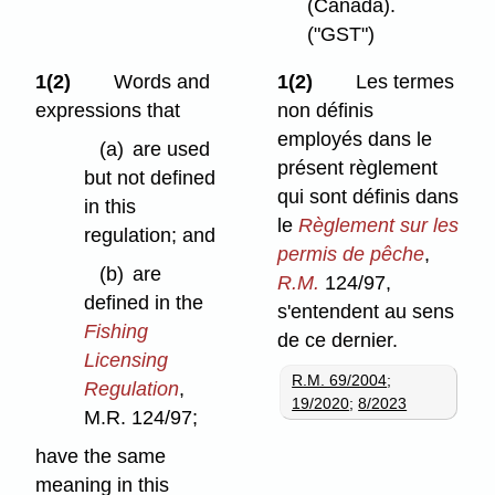
(Canada).
("GST")
1(2)
Words and
1(2)
Les termes
expressions that
non définis
employés dans le
(a)
are used
présent règlement
but not defined
qui sont définis dans
in this
le
Règlement sur les
regulation; and
permis de pêche
,
(b)
are
R.M.
124/97,
defined in the
s'entendent au sens
Fishing
de ce dernier.
Licensing
R.M. 69/2004
;
Regulation
,
19/2020
;
8/2023
M.R. 124/97;
have the same
meaning in this