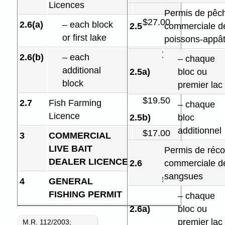
Licences
Permis de pêc
$27.00
2.6(a)
– each block
2.5
commerciale d
or first lake
poissons-appâ
$20.00
2.6(b)
– each
– chaque
additional
2.5a)
bloc ou
block
premier lac
$19.50
2.7
Fish Farming
– chaque
Licence
2.5b)
bloc
additionnel
$17.00
3
COMMERCIAL
LIVE BAIT
Permis de réco
DEALER LICENCE
2.6
commerciale d
sangsues
free
4
GENERAL
FISHING PERMIT
– chaque
2.6a)
bloc ou
premier lac
M.R. 112/2003
;