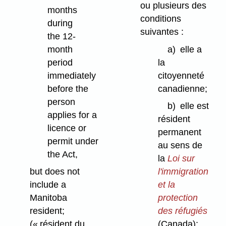
ou plusieurs des
months
conditions
during
suivantes :
the 12-
month
a)
elle a
period
la
immediately
citoyenneté
before the
canadienne;
person
b)
elle est
applies for a
résident
licence or
permanent
permit under
au sens de
the Act,
la
Loi sur
but does not
l'immigration
include a
et la
Manitoba
protection
resident;
des réfugiés
(« résident du
(Canada);