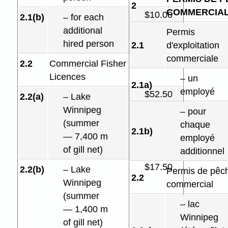
2
COMMERCIA
$10.00
2.1(b)
– for each
additional
Permis
hired person
2.1
d'exploitation
commerciale
2.2
Commercial Fisher
Licences
– un
2.1a)
employé
$52.50
2.2(a)
– Lake
Winnipeg
– pour
(summer
chaque
2.1b)
— 7,400 m
employé
of gill net)
additionnel
$17.50
2.2(b)
– Lake
Permis de pêc
2.2
Winnipeg
commercial
(summer
– lac
— 1,400 m
Winnipeg
of gill net)