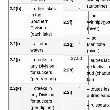
(automne)
$12.50
2.2(h)
– other lakes
in the
– lac
Southern
2.2f)
Winnipegos
Division
(hiver)
(each lake)
– lac
$12.50
2.2(i)
– all other
2.2g)
Manitoba
waters
(hiver)
$7.50
2.2(j)
– creeks in
– autres lac
any Division,
de la divisi
2.2h)
for suckers
sud (chaqu
(per trap net)
lac)
$5.00
2.2(k)
– creeks in
– toutes les
2.2i)
any Division,
autres eaux
for suckers
– ruisseaux
(per dip net)