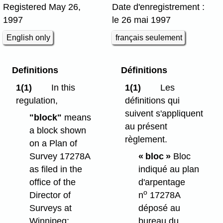
Registered May 26,
Date d'enregistrement :
1997
le 26 mai 1997
English only
français seulement
Definitions
Définitions
1(1)
In this
1(1)
Les
regulation,
définitions qui
suivent s'appliquent
"block"
means
au présent
a block shown
règlement.
on a Plan of
Survey 17278A
« bloc »
Bloc
as filed in the
indiqué au plan
office of the
d'arpentage
o
Director of
n
17278A
Surveys at
déposé au
Winnipeg;
bureau du