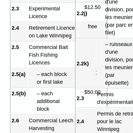
d'une
$12.50
2.3
Experimental
division, po
2.2j)
Licence
les meunier
(par parc e
free
2.4
Retirement Licence
filet)
on Lake Winnipeg
– ruisseaux
2.5
Commercial Bait
d'une
Fish Fishing
division, po
Licences
2.2k)
les meunier
$57.00
2.5(a)
– each block
(par
or first lake
épuisette)
$50.00
2.5(b)
– each
Permis
2.3
additional
d'expérimentat
block
Permis de retra
2.6
Commercial Leech
2.4
pour le lac
Harvesting
Winnipeg