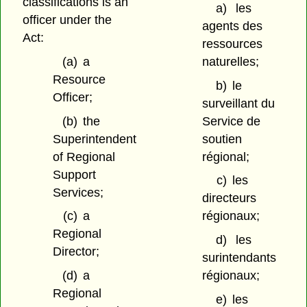
classifications is an
a)
les
officer under the
agents des
Act:
ressources
(a)
a
naturelles;
Resource
b)
le
Officer;
surveillant du
(b)
the
Service de
Superintendent
soutien
of Regional
régional;
Support
c)
les
Services;
directeurs
(c)
a
régionaux;
Regional
d)
les
Director;
surintendants
(d)
a
régionaux;
Regional
e)
les