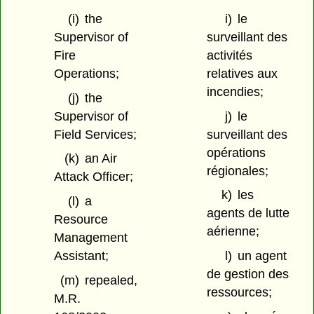
(i)
the
i)
le
Supervisor of
surveillant des
Fire
activités
Operations;
relatives aux
incendies;
(j)
the
Supervisor of
j)
le
Field Services;
surveillant des
opérations
(k)
an Air
régionales;
Attack Officer;
k)
les
(l)
a
agents de lutte
Resource
aérienne;
Management
Assistant;
l)
un agent
de gestion des
(m)
repealed,
ressources;
M.R.