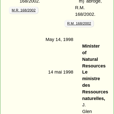
168/2002.
m)
abrogé,
R.M.
M.R. 168/2002
168/2002.
R.M. 168/2002
May 14, 1998
Minister
of
Natural
Resources
14 mai 1998
Le
ministre
des
Ressources
naturelles,
J.
Glen