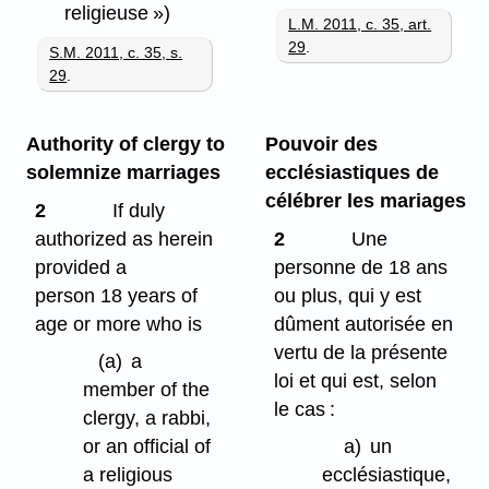
religieuse »)
L.M. 2011, c. 35, art.
29
.
S.M. 2011, c. 35, s.
29
.
Authority of clergy to
Pouvoir des
solemnize marriages
ecclésiastiques de
célébrer les mariages
2
If duly
authorized as herein
2
Une
provided a
personne de 18 ans
person 18 years of
ou plus, qui y est
age or more who is
dûment autorisée en
vertu de la présente
(a)
a
loi et qui est, selon
member of the
le cas :
clergy, a rabbi,
or an official of
a)
un
a religious
ecclésiastique,