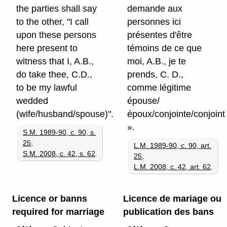
the parties shall say
demande aux
to the other, "I call
personnes ici
upon these persons
présentes d'être
here present to
témoins de ce que
witness that I, A.B.,
moi, A.B., je te
do take thee, C.D.,
prends, C. D.,
to be my lawful
comme légitime
wedded
épouse/
(wife/husband/spouse)".
époux/conjointe/conjoint
».
S.M. 1989-90, c. 90, s.
25
;
L.M. 1989-90, c. 90, art.
S.M. 2008, c. 42, s. 62
.
25
;
L.M. 2008, c. 42, art. 62
.
Licence or banns
Licence de mariage ou
required for marriage
publication des bans