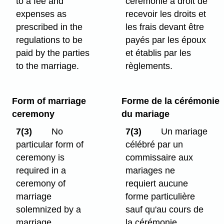
to a fee and
cérémonie a droit de
expenses as
recevoir les droits et
prescribed in the
les frais devant être
regulations to be
payés par les époux
paid by the parties
et établis par les
to the marriage.
règlements.
Form of marriage
Forme de la cérémonie
ceremony
du mariage
7(3)
No
7(3)
Un mariage
particular form of
célébré par un
ceremony is
commissaire aux
required in a
mariages ne
ceremony of
requiert aucune
marriage
forme particulière
solemnized by a
sauf qu'au cours de
marriage
la cérémonie,