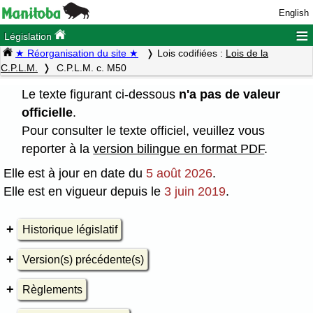
English
≡
Législation
★ Réorganisation du site ★
Lois codifiées :
Lois de la
C.P.L.M.
C.P.L.M. c. M50
Le texte figurant ci-dessous
n'a pas de valeur
officielle
.
Pour consulter le texte officiel, veuillez vous
reporter à la
version bilingue en format PDF
.
Elle est à jour en date du
5 août 2026
.
Elle est en vigueur depuis le
3 juin 2019
.
Historique législatif
Version(s) précédente(s)
Règlements