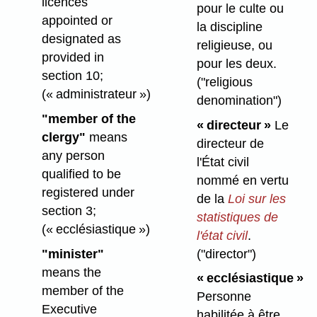
licences
pour le culte ou
appointed or
la discipline
designated as
religieuse, ou
provided in
pour les deux.
section 10;
("religious
(« administrateur »)
denomination")
"member of the
« directeur »
Le
clergy"
means
directeur de
any person
l'État civil
qualified to be
nommé en vertu
registered under
de la
Loi sur les
section 3;
statistiques de
(« ecclésiastique »)
l'état civil
.
("director")
"minister"
means the
« ecclésiastique »
member of the
Personne
Executive
habilitée à être