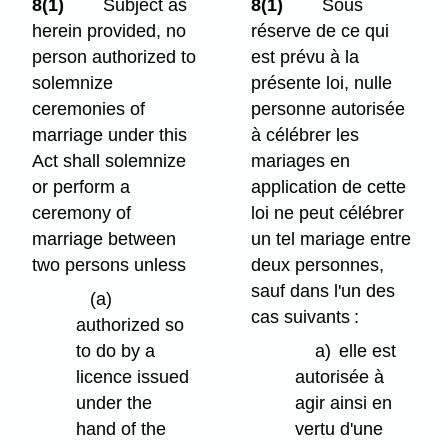
8(1)
Subject as
8(1)
Sous
herein provided, no
réserve de ce qui
person authorized to
est prévu à la
solemnize
présente loi, nulle
ceremonies of
personne autorisée
marriage under this
à célébrer les
Act shall solemnize
mariages en
or perform a
application de cette
ceremony of
loi ne peut célébrer
marriage between
un tel mariage entre
two persons unless
deux personnes,
sauf dans l'un des
(a)
cas suivants :
authorized so
to do by a
a)
elle est
licence issued
autorisée à
under the
agir ainsi en
hand of the
vertu d'une