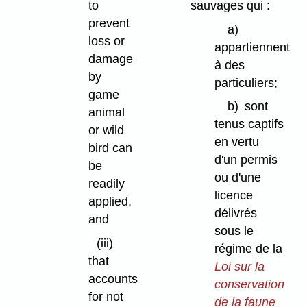
to
sauvages qui :
prevent
a)
loss or
appartiennent
damage
à des
by
particuliers;
game
b)
sont
animal
tenus captifs
or wild
en vertu
bird can
d'un permis
be
ou d'une
readily
licence
applied,
délivrés
and
sous le
(iii)
régime de la
that
Loi sur la
accounts
conservation
for not
de la faune