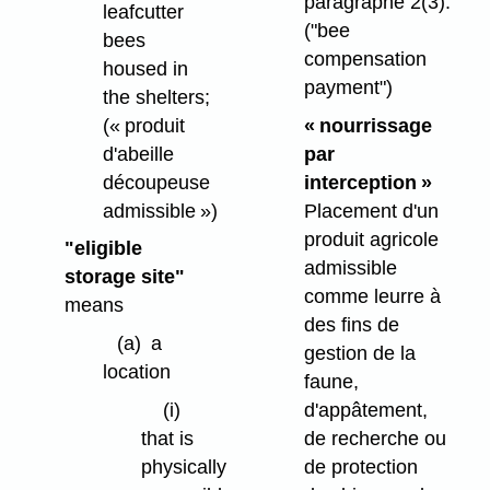
paragraphe 2(3).
leafcutter
("bee
bees
compensation
housed in
payment")
the shelters;
(« produit
« nourrissage
d'abeille
par
découpeuse
interception »
admissible »)
Placement d'un
produit agricole
"eligible
admissible
storage site"
comme leurre à
means
des fins de
(a)
a
gestion de la
location
faune,
(i)
d'appâtement,
that is
de recherche ou
physically
de protection