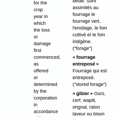
bétail. Sont
for the
assimilés au
crop
fourrage le
year in
fourrage vert,
which
l'ensilage, le foin
the loss
cultivé et le foin
or
indigène.
damage
("forage")
first
commenced,
« fourrage
as
entreposé »
offered
Fourrage qui est
or
entreposé.
determined
("stored forage")
by the
« gibier »
Ours,
corporation
cerf, wapiti,
in
orignal, raton
accordance
laveur ou bison