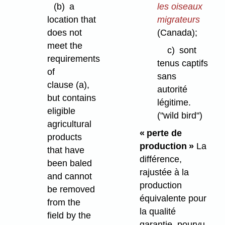
(b)
a
les oiseaux
location that
migrateurs
does not
(Canada);
meet the
c)
sont
requirements
tenus captifs
of
sans
clause (a),
autorité
but contains
légitime.
eligible
("wild bird")
agricultural
« perte de
products
production »
La
that have
différence,
been baled
rajustée à la
and cannot
production
be removed
équivalente pour
from the
la qualité
field by the
garantie, pourvu