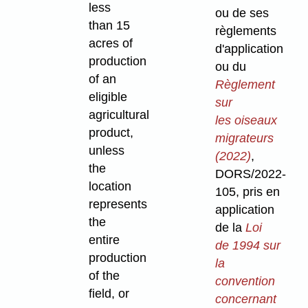
less
ou de ses
than 15
règlements
acres of
d'application
production
ou du
of an
Règlement
eligible
sur
agricultural
les oiseaux
product,
migrateurs
unless
(2022)
,
the
DORS/2022-
location
105, pris en
represents
application
the
de la
Loi
entire
de 1994 sur
production
la
of the
convention
field, or
concernant