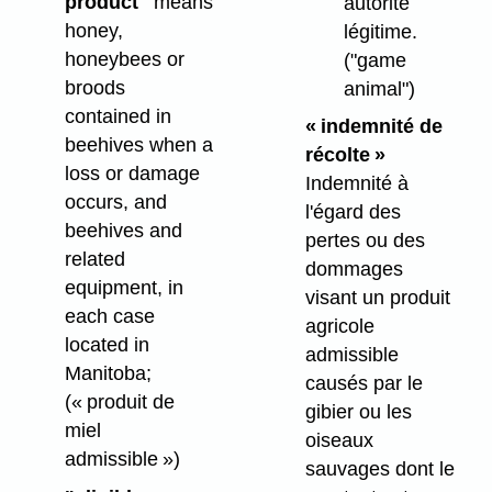
product"
means
autorité
honey,
légitime.
honeybees or
("game
broods
animal")
contained in
« indemnité de
beehives when a
récolte »
loss or damage
Indemnité à
occurs, and
l'égard des
beehives and
pertes ou des
related
dommages
equipment, in
visant un produit
each case
agricole
located in
admissible
Manitoba;
causés par le
(« produit de
gibier ou les
miel
oiseaux
admissible »)
sauvages dont le