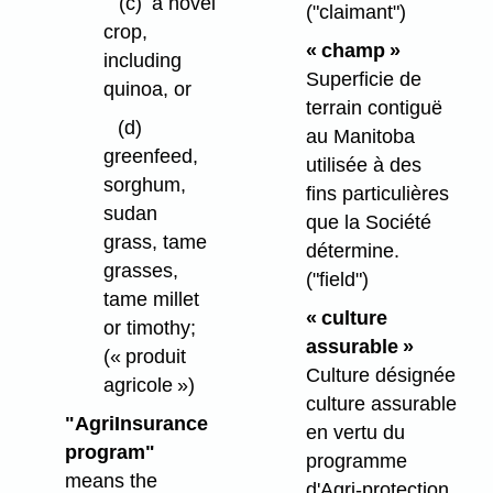
(c)
a novel
("claimant")
crop,
« champ »
including
Superficie de
quinoa, or
terrain contiguë
(d)
au Manitoba
greenfeed,
utilisée à des
sorghum,
fins particulières
sudan
que la Société
grass, tame
détermine.
grasses,
("field")
tame millet
« culture
or timothy;
assurable »
(« produit
Culture désignée
agricole »)
culture assurable
"AgriInsurance
en vertu du
program"
programme
means the
d'Agri-protection.