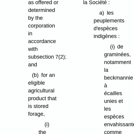
as offered or
la Société :
determined
a)
les
by the
peuplements
corporation
d'espèces
in
indigènes :
accordance
(i)
de
with
graminées,
subsection 7(2);
notamment
and
la
(b)
for an
beckmannie
eligible
à
agricultural
écailles
product that
unies et
is stored
les
forage,
espèces
(i)
envahissant
the
comme