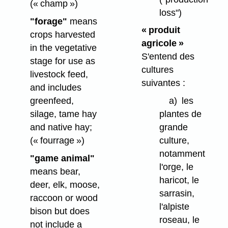
(« champ »)
loss")
"forage"
means
« produit
crops harvested
agricole »
in the vegetative
S'entend des
stage for use as
cultures
livestock feed,
suivantes :
and includes
greenfeed,
a)
les
silage, tame hay
plantes de
and native hay;
grande
(« fourrage »)
culture,
notamment
"game animal"
l'orge, le
means bear,
haricot, le
deer, elk, moose,
sarrasin,
raccoon or wood
l'alpiste
bison but does
roseau, le
not include a