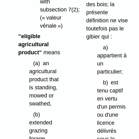
with
des bois; la
subsection 7(2);
présente
(« valeur
définition ne vise
vénale »)
toutefois pas le
"eligible
gibier qui :
agricultural
a)
product"
means
appartient à
(a)
an
un
agricultural
particulier;
product that
b)
est
is standing,
tenu captif
mowed or
en vertu
swathed,
d'un permis
(b)
ou d'une
extended
licence
grazing
délivrés
forage,
sous le