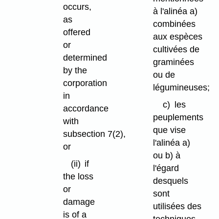
occurs,
à l'alinéa a)
as
combinées
offered
aux espèces
or
cultivées de
determined
graminées
by the
ou de
corporation
légumineuses;
in
c)
les
accordance
peuplements
with
que vise
subsection 7(2),
l'alinéa a)
or
ou b) à
(ii)
if
l'égard
the loss
desquels
or
sont
damage
utilisées des
is of a
techniques