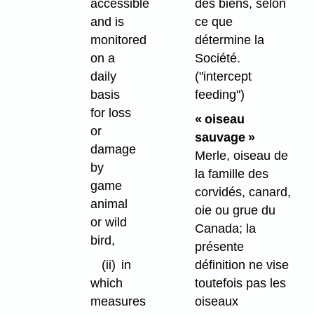
accessible
des biens, selon
and is
ce que
monitored
détermine la
on a
Société.
daily
("intercept
basis
feeding")
for loss
« oiseau
or
sauvage »
damage
Merle, oiseau de
by
la famille des
game
corvidés, canard,
animal
oie ou grue du
or wild
Canada; la
bird,
présente
(ii)
in
définition ne vise
which
toutefois pas les
measures
oiseaux