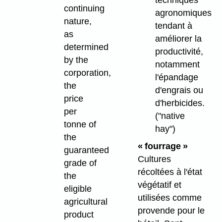
continuing
agronomiques
nature,
tendant à
as
améliorer la
determined
productivité,
by the
notamment
corporation,
l'épandage
the
d'engrais ou
price
d'herbicides.
per
("native
tonne of
hay")
the
« fourrage »
guaranteed
Cultures
grade of
récoltées à l'état
the
végétatif et
eligible
utilisées comme
agricultural
provende pour le
product