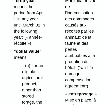
"crop year"
Manitoba en vue
means the
de
period from April
l'indemnisation
1 in any year
des dommages
until March 31 in
causés aux
the following
récoltes par les
year;
(« année-
animaux de la
récolte »)
faune et des
pertes
"dollar value"
attribuables à la
means
prédation du
(a)
for an
bétail.
("wildlife
eligible
damage
agricultural
compensation
product,
agreement")
other than
« entreposage »
stored
Mise en place, à
forage, the