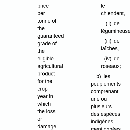
price
le
per
chiendent,
tonne of
(ii)
de
the
légumineuse
guaranteed
(iii)
de
grade of
laîches,
the
eligible
(iv)
de
agricultural
roseaux;
product
b)
les
for the
peuplements
crop
comprenant
year in
une ou
which
plusieurs
the loss
des espèces
or
indigènes
damage
mentionnées