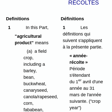
RÉCOLTES
Definitions
Définitions
1
In this Part,
1
Les
définitions qui
"agricultural
suivent s'appliquent
product"
means
à la présente partie.
(a)
a field
« année-
crop,
récolte »
including a
Période
barley,
s'étendant
bean,
er
du 1
avril d'une
buckwheat,
année au 31
canaryseed,
mars de l'année
canola/rapeseed,
suivante.
("crop
corn,
year")
fababean,