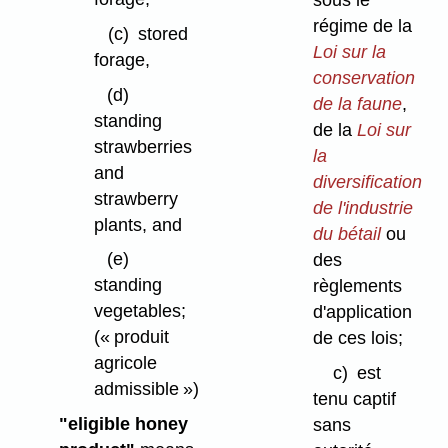
régime de la
(c)
stored
Loi sur la
forage,
conservation
(d)
de la faune
,
standing
de la
Loi sur
strawberries
la
and
diversification
strawberry
de l'industrie
plants, and
du bétail
ou
(e)
des
standing
règlements
vegetables;
d'application
(« produit
de ces lois;
agricole
c)
est
admissible »)
tenu captif
"eligible honey
sans