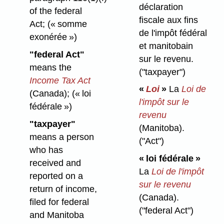
déclaration
of the federal
fiscale aux fins
Act;
(« somme
de l'impôt fédéral
exonérée »)
et manitobain
"federal Act"
sur le revenu.
means the
("taxpayer")
Income Tax Act
«
Loi
»
La
Loi de
(Canada);
(« loi
l'impôt sur le
fédérale »)
revenu
"taxpayer"
(Manitoba).
means a person
("Act")
who has
« loi fédérale »
received and
La
Loi de l'impôt
reported on a
sur le revenu
return of income,
(Canada).
filed for federal
("federal Act")
and Manitoba