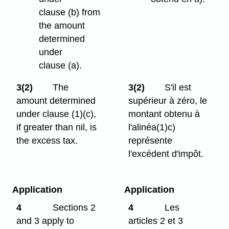
clause (b) from
the amount
determined
under
clause (a).
3(2)
The
3(2)
S'il est
amount determined
supérieur à zéro, le
under clause (1)⁠(c),
montant obtenu à
if greater than nil, is
l'alinéa(1)c)
the excess tax.
représente
l'excédent d'impôt.
Application
Application
4
Sections 2
4
Les
and 3 apply to
articles 2 et 3