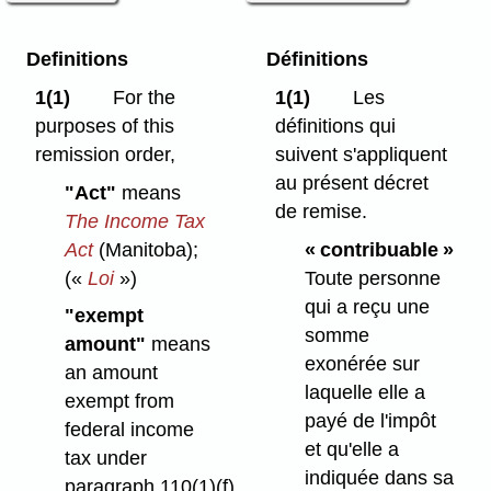
Definitions
Définitions
1(1)
For the
1(1)
Les
purposes of this
définitions qui
remission order,
suivent s'appliquent
au présent décret
"Act"
means
de remise.
The Income Tax
Act
(Manitoba);
« contribuable »
(«
Loi
»)
Toute personne
qui a reçu une
"exempt
somme
amount"
means
exonérée sur
an amount
laquelle elle a
exempt from
payé de l'impôt
federal income
et qu'elle a
tax under
indiquée dans sa
paragraph 110(1)⁠(f)