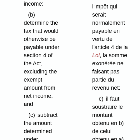
income;
l'impôt qui
(b)
serait
determine the
normalement
tax that would
payable en
otherwise be
vertu de
payable under
l'article 4 de la
section 4 of
Loi
, la somme
the Act,
exonérée ne
excluding the
faisant pas
exempt
partie du
amount from
revenu net;
net income;
c)
il faut
and
soustraire le
(c)
subtract
montant
the amount
obtenu en b)
determined
de celui
under
obtenu en a).