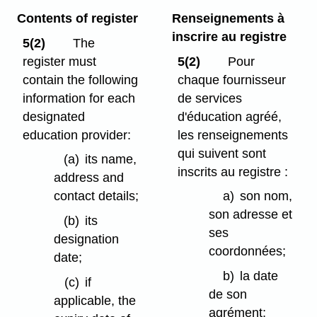
Contents of register
Renseignements à
inscrire au registre
5(2)
The
register must
5(2)
Pour
contain the following
chaque fournisseur
information for each
de services
designated
d'éducation agréé,
education provider:
les renseignements
qui suivent sont
(a)
its name,
inscrits au registre :
address and
contact details;
a)
son nom,
son adresse et
(b)
its
ses
designation
coordonnées;
date;
b)
la date
(c)
if
de son
applicable, the
agrément;