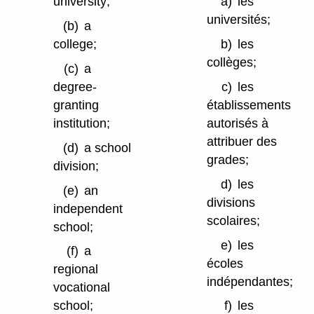
university;
a)
les
universités;
(b)
a
college;
b)
les
collèges;
(c)
a
degree-
c)
les
granting
établissements
institution;
autorisés à
attribuer des
(d)
a school
grades;
division;
d)
les
(e)
an
divisions
independent
scolaires;
school;
e)
les
(f)
a
écoles
regional
indépendantes;
vocational
school;
f)
les