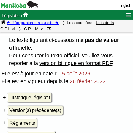
English
≡
Législation
★ Réorganisation du site ★
Lois codifiées :
Lois de la
C.P.L.M.
C.P.L.M. c. I75
Le texte figurant ci-dessous
n'a pas de valeur
officielle
.
Pour consulter le texte officiel, veuillez vous
reporter à la
version bilingue en format PDF
.
Elle est à jour en date du
5 août 2026
.
Elle est en vigueur depuis le
26 février 2022
.
Historique législatif
Version(s) précédente(s)
Règlements