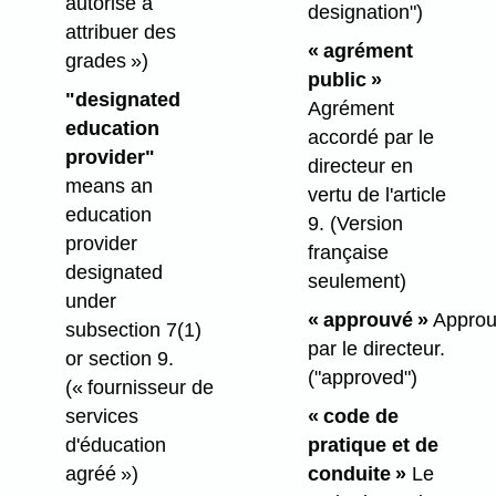
autorisé à
designation")
attribuer des
« agrément
grades »)
public »
"designated
Agrément
education
accordé par le
provider"
directeur en
means an
vertu de l'article
education
9. (Version
provider
française
designated
seulement)
under
« approuvé »
Approu
subsection 7(1)
par le directeur.
or section 9.
("approved")
(« fournisseur de
services
« code de
d'éducation
pratique et de
agréé »)
conduite »
Le