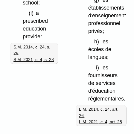
g)
les
school;
établissements
(i)
a
d'enseignement
prescribed
professionnel
education
privés;
provider.
h)
les
S.M. 2014, c. 24, s.
écoles de
26
;
langues;
S.M. 2021, c. 4, s. 28
.
i)
les
fournisseurs
de services
d'éducation
réglementaires.
L.M. 2014, c. 24, art.
26
;
L.M. 2021, c. 4, art. 28
.