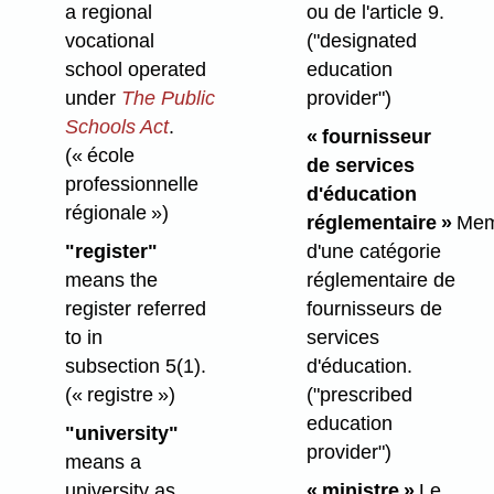
ou de l'article 9.
a regional
("designated
vocational
education
school operated
provider")
under
The Public
Schools Act
.
« fournisseur
(« école
de services
professionnelle
d'éducation
régionale »)
réglementaire »
Mem
d'une catégorie
"register"
réglementaire de
means the
fournisseurs de
register referred
services
to in
d'éducation.
subsection 5(1).
("prescribed
(« registre »)
education
"university"
provider")
means a
« ministre »
Le
university as