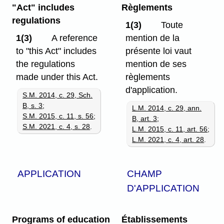
"Act" includes
Règlements
regulations
1(3)
Toute
1(3)
A reference
mention de la
to "this Act" includes
présente loi vaut
the regulations
mention de ses
made under this Act.
règlements
d'application.
S.M. 2014, c. 29, Sch.
B, s. 3
;
L.M. 2014, c. 29, ann.
S.M. 2015, c. 11, s. 56
;
B, art. 3
;
S.M. 2021, c. 4, s. 28
.
L.M. 2015, c. 11, art. 56
;
L.M. 2021, c. 4, art. 28
.
APPLICATION
CHAMP
D'APPLICATION
Programs of education
Établissements