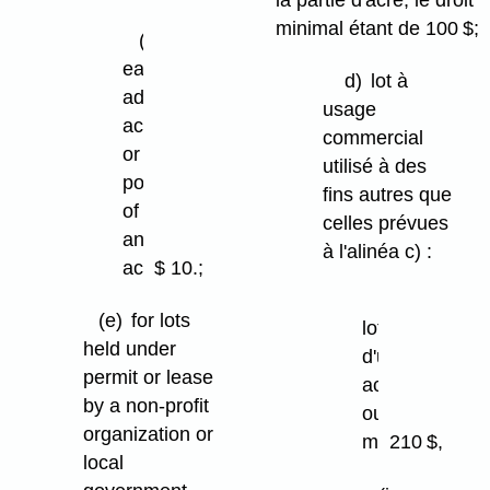
minimal étant de 100 $;
mine
(ii)
each
d)
lot à
additional
usage
acre
commercial
or
utilisé à des
portion
fins autres que
of
celles prévues
an
à l'alinéa c) :
acre
$ 10.;
(i)
(e)
for lots
lot
held under
d'un
permit or lease
acre
by a non-profit
ou
organization or
moins
210 $,
local