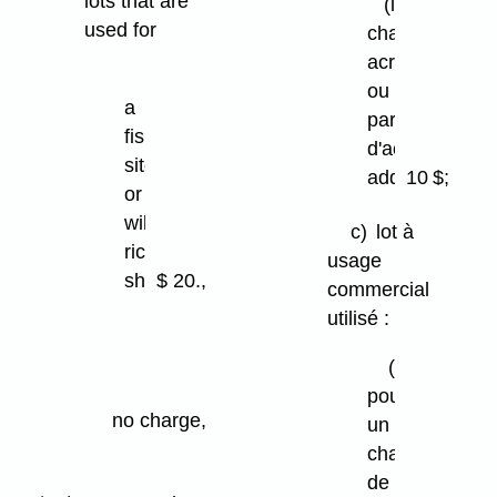
lots that are
(ii)
used for
chaque
acre
(i)
ou
a
partie
fishing
d'acre
site
additionnel
10 $;
or
wild
c)
lot à
rice
usage
shed
$ 20.,
commercial
utilisé :
(ii)
a
(i)
trapper's
pour
no charge,
cabin
un
chalet
(iii)
de