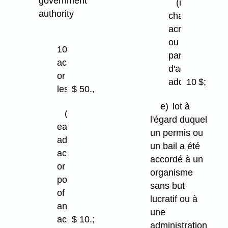
government
(ii)
authority
chaque
acre
(i)
ou
10
partie
acres
d'acre
or
additionnel
10 $;
less
$ 50.,
e)
lot à
(ii)
l'égard duquel
each
un permis ou
additional
un bail a été
acre
accordé à un
or
organisme
portion
sans but
of
lucratif ou à
an
une
acre
$ 10.;
administration