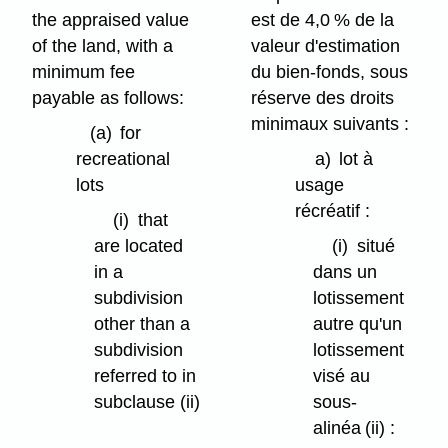
the appraised value
est de 4,0 % de la
of the land, with a
valeur d'estimation
minimum fee
du bien-fonds, sous
payable as follows:
réserve des droits
minimaux suivants :
(a)
for
recreational
a)
lot à
lots
usage
récréatif :
(i)
that
are located
(i)
situé
in a
dans un
subdivision
lotissement
other than a
autre qu'un
subdivision
lotissement
referred to in
visé au
subclause (ii)
sous-
alinéa (ii) :
(A)