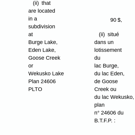
(ii)
that
par
are located
la
in a
90 $,
route
subdivision
at
(ii)
situé
Burge Lake,
dans un
Eden Lake,
lotissement
Goose Creek
du
or
lac Burge,
Wekusko Lake
du lac Eden,
Plan 24606
de Goose
PLTO
Creek ou
du lac Wekusko,
(A)
plan
lakefront
n° 24606 du
lots
B.T.F.P. :
accessible
by
(A)