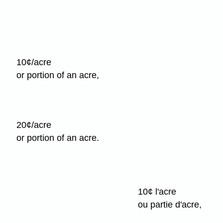
private,
(i)
government
pour
or
un
non-
emplacement
10¢/acre
profit
utilisé
or portion of an acre,
use
par
un
(ii)
particulier,
for
un
20¢/acre
commercial
gouvernement
or portion of an acre.
use
ou
un
organisme
sans
10¢ l'acre
but
ou partie d'acre,
lucratif