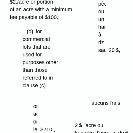
$2./acre or portion
a
pêche
of an acre with a minimum
mine
ou
fee payable of $100.;
site
un
hangar
(d)
for
à
commercial
riz
lots that are
sauvage
20 $,
used for
purposes other
(ii)
than those
pour
referred to in
un
clause (c)
chalet
de
(i)
aucuns frais
chasse
one
acre
(iii)
or
2 $ l'acre ou
pour
less
$210.,
la partie d'acre, le droit
une