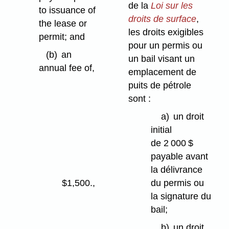
de la
Loi sur les
to issuance of
droits de surface
,
the lease or
les droits exigibles
permit; and
pour un permis ou
(b)
an
un bail visant un
annual fee of,
emplacement de
puits de pétrole
(i)
sont :
for
a)
un droit
sites
initial
on
de 2 000 $
Class 1, 2
payable avant
or 3
la délivrance
Agricultural
du permis ou
soils
$1,500.,
la signature du
(ii)
bail;
for
b)
un droit