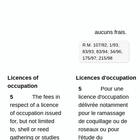
de
l'habitat
de
aucuns frais.
la faune
R.M. 107/92; 1/93;
83/93; 83/94; 34/96;
175/97; 215/98
Licences of
Licences d'occupation
occupation
5
Pour une
5
The fees in
licence d'occupation
respect of a licence
délivrée notamment
of occupation issued
pour le ramassage
for, but not limited
de coquillage ou de
to, shell or reed
roseaux ou pour
gathering or studies
l'étude du