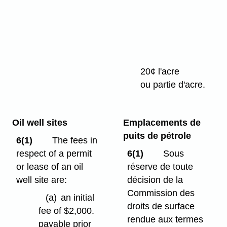
(ii)
pour
un
emplacement
à
20¢ l'acre
usage
ou partie d'acre.
commercial
Oil well sites
Emplacements de
puits de pétrole
6(1)
The fees in
respect of a permit
6(1)
Sous
or lease of an oil
réserve de toute
well site are:
décision de la
Commission des
(a)
an initial
droits de surface
fee of $2,000.
rendue aux termes
payable prior