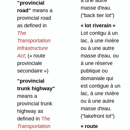
à une autre
"provincial
masse d'eau.
road"
means a
("back tier lot")
provincial road
as defined in
« lot riverain
»
The
Lot contigu à un
Transportation
lac, à une rivière
Infrastructure
ou à une autre
Act
;
(« route
masse d'eau, ou
provinciale
à une réserve
secondaire »)
publique ou
domaniale qui
"provincial
est contigue à un
trunk highway"
lac, à une rivière
means a
ou à une autre
provincial trunk
masse d'eau.
highway as
("lakefront lot")
defined in
The
Transportation
« route