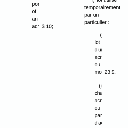
f)
lot utilisé
portion
temporairement
of
par un
an
particulier :
acre
$ 10;
(i)
(g)
lot
for
d'un
land
acre
used
ou
for
moins
23 $,
waterfowl
and
(ii)
wildlife
chaque
habitat
acre
conservation
ou
by
partie
a
d'acre