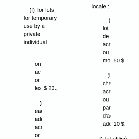
locale :
(f)
for lots
for temporary
(i)
use by a
lot
private
de 10
individual
acres
ou
(i)
moins
50 $,
one
acre
(ii)
or
chaque
less
$ 23.,
acre
ou
(ii)
partie
each
d'acre
additional
additionnel
10 $;
acre
or