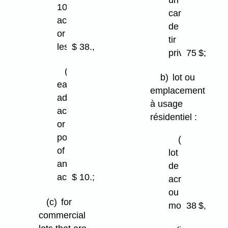
10
camp
acres
de
or
tir
less
$ 38.,
privé
75 $;
(ii)
b)
lot ou
each
emplacement
additional
à usage
acre
résidentiel :
or
portion
(i)
of
lot
an
de 10
acre
$ 10.;
acres
ou
(c)
for
moins
38 $,
commercial