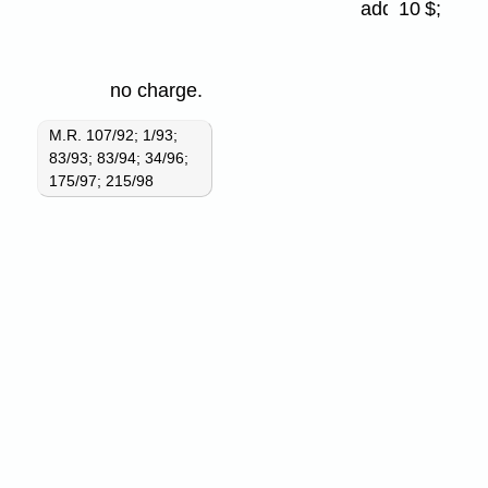
private,
additionnel
10 $;
non-
profit
g)
organization
no charge.
bien-
fonds
M.R. 107/92; 1/93;
utilisé
83/93; 83/94; 34/96;
par
175/97; 215/98
un
organisme
privé sans
but
lucratif
pour
la
protection
du gibier
d'eau
et