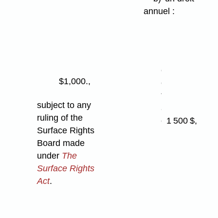
sites
annuel :
on
Class 4
(i)
or
pour
less
un
Agricultural
emplacement
soils
$1,000.,
classé
terre
subject to any
agricole 1, 2
ruling of the
ou 3
1 500 $,
Surface Rights
Board made
(ii)
under
The
pour
Surface Rights
un
Act
.
emplacement
classé
terre