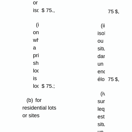
or
la
isolated
$ 75.,
75 $,
route
(iv)
(iii)
on
isolé
which
ou
a
situé
private
dans
shooting
un
lodge
endroit
is
éloigné
75 $,
located
$ 75.;
(iv)
(b)
for
sur
residential lots
lequel
or sites
est
situé
(i)
un