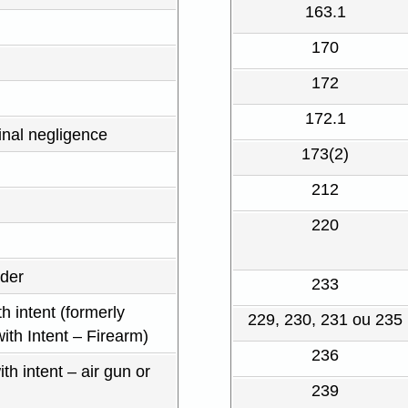
163.1
170
172
172.1
inal negligence
173(2)
212
220
der
233
h intent (formerly
229, 230, 231 ou 235
th Intent – Firearm)
236
h intent – air gun or
239