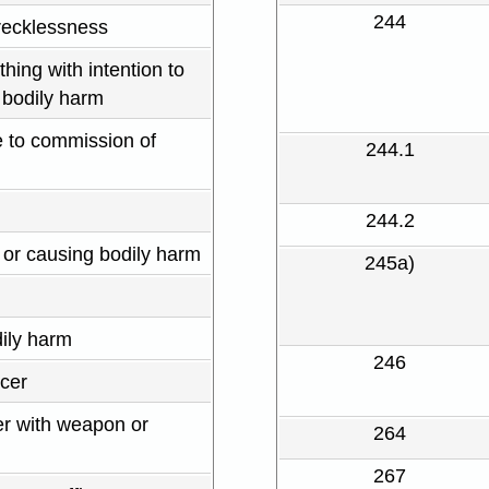
244
recklessness
hing with intention to
 bodily harm
 to commission of
244.1
244.2
 or causing bodily harm
245a)
ily harm
246
icer
er with weapon or
264
267