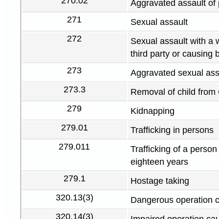
270.02
Aggravated assault of 
271
Sexual assault
272
Sexual assault with a 
third party or causing 
273
Aggravated sexual ass
273.3
Removal of child fro
279
Kidnapping
279.01
Trafficking in persons
279.011
Trafficking of a person
eighteen years
279.1
Hostage taking
320.13(3)
Dangerous operation 
320.14(3)