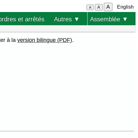
A
English
A
A
ordres et arrêtés
Autres ▼
Assemblée ▼
ter à la
version bilingue (PDF)
.