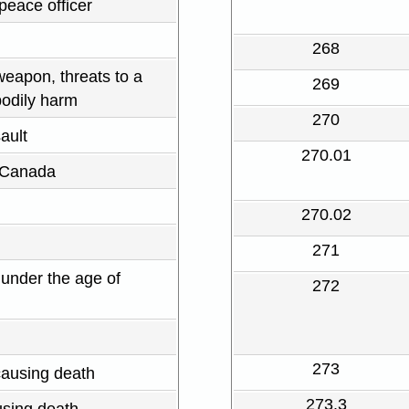
peace officer
268
weapon, threats to a
269
bodily harm
270
ault
270.01
m Canada
270.02
271
 under the age of
272
273
causing death
273.3