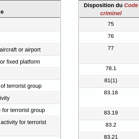
Disposition du
Code
ce
criminel
75
76
77
ircraft or airport
 or fixed platform
78.1
81(1)
 of terrorist group
83.18
ivity
for terrorist group
83.19
activity for terrorist
83.2
83.21