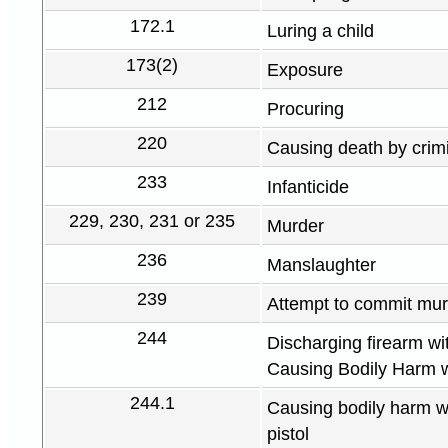
172.1
Luring a child
173(2)
Exposure
212
Procuring
220
Causing death by crim
233
Infanticide
229, 230, 231 or 235
Murder
236
Manslaughter
239
Attempt to commit mur
244
Discharging firearm wit
Causing Bodily Harm wi
244.1
Causing bodily harm wit
pistol