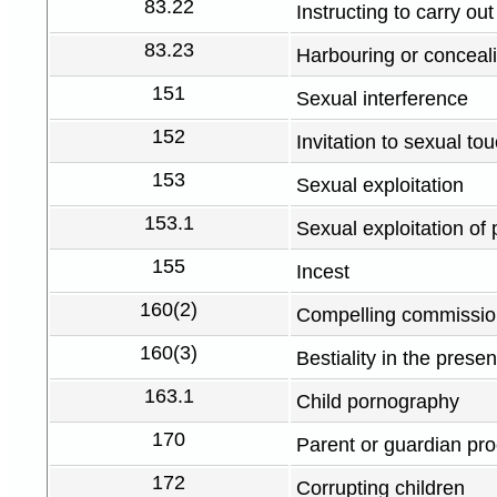
83.22
Instructing to carry out 
83.23
Harbouring or conceal
151
Sexual interference
152
Invitation to sexual to
153
Sexual exploitation
153.1
Sexual exploitation of 
155
Incest
160(2)
Compelling commission 
160(3)
Bestiality in the presen
163.1
Child pornography
170
Parent or guardian proc
172
Corrupting children