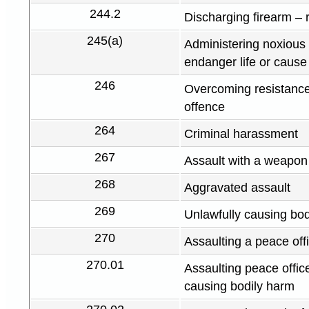
244.2
Discharging firearm – 
245(a)
Administering noxious t
endanger life or cause
246
Overcoming resistance
offence
264
Criminal harassment
267
Assault with a weapon
268
Aggravated assault
269
Unlawfully causing bod
270
Assaulting a peace off
270.01
Assaulting peace offic
causing bodily harm