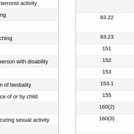
terrorist activity
ing
83.22
83.23
uching
151
152
person with disability
153
153.1
of bestiality
155
ce of or by child
160(2)
160(3)
uring sexual activity