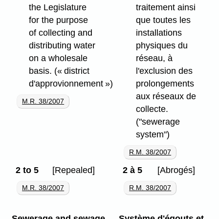
the Legislature
traitement ainsi
for the purpose
que toutes les
of collecting and
installations
distributing water
physiques du
on a wholesale
réseau, à
basis.
(« district
l'exclusion des
d'approvionnement »)
prolongements
aux réseaux de
M.R. 38/2007
collecte.
("sewerage
system")
R.M. 38/2007
2 to 5
[Repealed]
2 à 5
[Abrogés]
M.R. 38/2007
R.M. 38/2007
Sewerage and sewage
Système d'égouts et