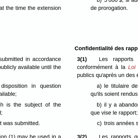
b)
5 000 $, si 
at the time the extension
de prorogation.
Confidentialité des rapp
 submitted in accordance
3(1)
Les rapports 
blicly available until the
conformément à la
Loi
publics qu'après un des
disposition in question
a)
le titulaire 
ilable;
qu'ils soient rendus
ch is the subject of the
b)
il y a abando
d;
que vise le rapport;
t was submitted.
c)
trois années 
tion (1) may be used in a
3(2)
Les rapports q