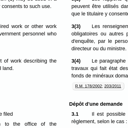
r consents to such use.
peuvent être utilisés d
que le titulaire y consent
uired work or other work
3(3)
Les renseignem
overnment personnel who
obligatoires ou autres 
d'enquête, par le perso
directeur ou du ministre.
t of work describing the
3(4)
Le paragraphe 
l land.
travaux qui fait état de
fonds de minéraux doma
R.M. 178/2002
;
203/2011
Dépôt d'une demande
 filed
3.1
Il est possibl
règlement, selon le cas :
on to the office of the