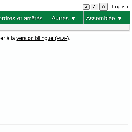
A
English
A
A
ordres et arrêtés
Autres ▼
Assemblée ▼
ter à la
version bilingue (PDF)
.