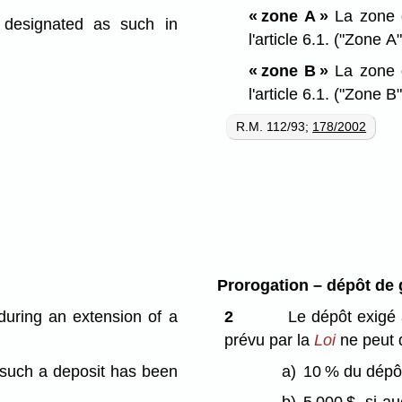
« zone A »
La zone 
 designated as such in
l'article 6.1.
("Zone A"
« zone B »
La zone 
l'article 6.1.
("Zone B"
R.M. 112/93;
178/2002
Prorogation – dépôt de 
during an extension of a
2
Le dépôt exigé 
prévu par la
Loi
ne peut 
e such a deposit has been
a)
10 % du dépôt