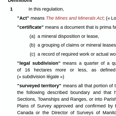
Definitions
1
In this regulation,
"Act"
means
The Mines and Minerals Act
;
(« Lo
"certificate"
means a document that is prima fa
(a)
a mineral disposition or lease,
(b)
a grouping of claims or mineral leases
(c)
a record of required work or actual w
"legal subdivision"
means a quarter of a qua
of 16 hectares more or less, as defin
(« subdivision légale »)
"surveyed territory"
means all that portion of t
the following described boundary and that 
Sections, Townships and Ranges, or into Paris
Plans of Survey approved and confirmed by 
Canada or the Director of Surveys of Manit