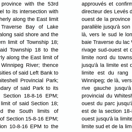
 province with the 53rd
approuvés et confir
l to its intersection with
directeur des Levés du
erly along the East limit
ouest de la province
 Traverse Bay of Lake
parallèle jusqu'à son
along said shore and the
là, vers le sud le lo
rn limit of Township 18;
baie Traverse du lac 
said Township 18 to the
rivage sud-ouest et 
y along the East limit of
limite nord du towns
Winnipeg River; thence
jusqu'à la limite est
ities of said Left Bank to
limite est du rang 
teshell Provincial Park;
Winnipeg; de là, vers
dary of said Park to its
rive gauche jusqu'à
of Section 18-8-16 EPM;
provincial du Whitesh
limit of said Section 18;
ouest du parc jusqu'à
nd the South limits of
est de la section 18-
 of Section 15-8-16 EPM;
ouest jusqu'à la limit
tion 10-8-16 EPM to the
limite sud et de la li