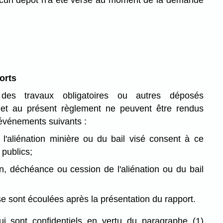
aucun dépôt n'a été versé au moment de la demande
orts
des travaux obligatoires ou autres déposés
et au présent règlement ne peuvent être rendus
 événements suivants :
de l'aliénation minière ou du bail visé consent à ce
 publics;
n, déchéance ou cession de l'aliénation ou du bail
se sont écoulées après la présentation du rapport.
ui sont confidentiels en vertu du paragraphe (1)