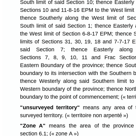
South limit of said Section 10; thence Easterly 
Sections 10 and 11-8-16 EPM to the West limit
thence Southerly along the West limit of Se
South limit of said Section 1; thence Easterly 
the West limit of Section 6-8-17 EPM; thence 
limits of Sections 31, 30, 19, 18 and 7-7-17 E
said Section 7; thence Easterly along
Sections 7, 8, 9, 10, 11 and Frac Secti
Eastern Boundary of the province; thence Sout
boundary to its intersection with the Southern 
thence Westerly along said Southern limit to i
Western boundary of the province; thence Nort
boundary to the point of commencement;
(« terr
"unsurveyed territory"
means any area of th
surveyed territory.
(« territoire non arpenté »)
"Zone A"
means the area of the province
section 6.1;
(« zone A »)