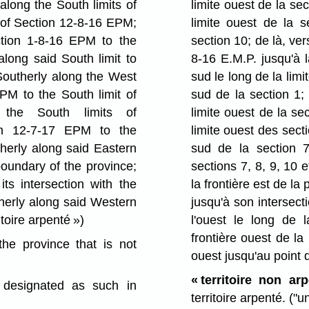
along the South limits of
limite ouest de la sec
 of Section 12-8-16 EPM;
limite ouest de la s
ction 1-8-16 EPM to the
section 10; de là, ver
along said South limit to
8-16 E.M.P. jusqu'à l
Southerly along the West
sud le long de la limi
PM to the South limit of
sud de la section 1; 
 the South limits of
limite ouest de la se
on 12-7-17 EPM to the
limite ouest des secti
herly along said Eastern
sud de la section 7
boundary of the province;
sections 7, 8, 9, 10 
ts intersection with the
la frontière est de la 
herly along said Western
jusqu'à son intersect
itoire arpenté »)
l'ouest le long de l
frontière ouest de la 
e province that is not
ouest jusqu'au point 
« territoire non arp
 designated as such in
territoire arpenté.
("u