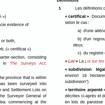
Définitions
1
Les définitions 
i »)
« certificat »
Docume
selon le cas :
cie evidence of
a)
d'une aliéna
b)
d'un regro
 or both,
deux;
ork;
(« certificat »)
c)
du registre
rter-section, consisting
«
Loi
»
La
Loi sur le
ed in
The Surveys Act
;
« subdivision lég
environ 16 hecta
he province that is within
subdivision")
has been surveyed into
h and Settlement Lots on
« territoire arpenté 
the Surveyor General of
décrites ci-après et 
oba: commencing at the
en lots de paroisse