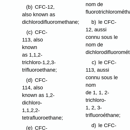
nom de
(b)
CFC-12,
fluorotrichlorométh
also known as
dichlorodifluoromethane;
b)
le CFC-
12, aussi
(c)
CFC-
connu sous le
113, also
nom de
known
dichlorodifluoromé
as 1,1,2-
trichloro-1,2,3-
c)
le CFC-
trifluoroethane;
113, aussi
connu sous le
(d)
CFC-
nom
114, also
de 1, 1, 2-
known as 1,2-
trichloro-
dichloro-
1, 2, 3-
1,1,2,2-
trifluoroéthane;
tetrafluoroethane;
d)
le CFC-
(e)
CFC-