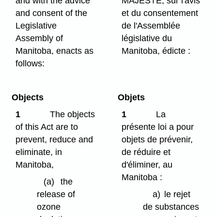
and with the advice
MAJESTÉ, sur l'avis
and consent of the
et du consentement
Legislative
de l'Assemblée
Assembly of
législative du
Manitoba, enacts as
Manitoba, édicte :
follows:
Objects
Objets
1
The objects
1
La
of this Act are to
présente loi a pour
prevent, reduce and
objets de prévenir,
eliminate, in
de réduire et
Manitoba,
d'éliminer, au
Manitoba :
(a)
the
release of
a)
le rejet
ozone
de substances