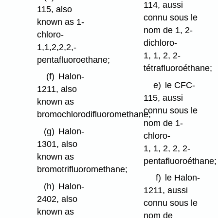
114, aussi
115, also
connu sous le
known as 1-
nom de 1, 2-
chloro-
dichloro-
1,1,2,2,2,-
1, 1, 2, 2-
pentafluoroethane;
tétrafluoroéthane;
(f)
Halon-
e)
le CFC-
1211, also
115, aussi
known as
connu sous le
bromochlorodifluoromethane;
nom de 1-
(g)
Halon-
chloro-
1301, also
1, 1, 2, 2, 2-
known as
pentafluoroéthane;
bromotrifluoromethane;
f)
le Halon-
(h)
Halon-
1211, aussi
2402, also
connu sous le
known as
nom de