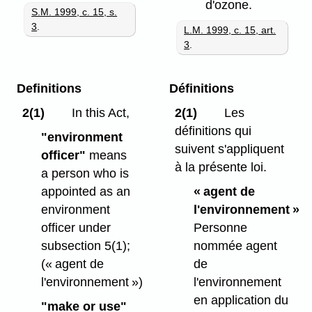
d'ozone.
S.M. 1999, c. 15, s.
3
.
L.M. 1999, c. 15, art.
3
.
Definitions
Définitions
2(1)
In this Act,
2(1)
Les
définitions qui
"environment
suivent s'appliquent
officer"
means
à la présente loi.
a person who is
appointed as an
« agent de
environment
l'environnement »
officer under
Personne
subsection 5(1);
nommée agent
(« agent de
de
l'environnement »)
l'environnement
en application du
"make or use"