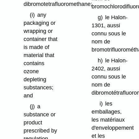
dibromotetrafluoromethane;
bromochlorodifluo
(i)
any
g)
le Halon-
packaging or
1301, aussi
wrapping or
connu sous le
container that
nom de
is made of
bromotrifluorométh
material that
h)
le Halon-
contains
2402, aussi
ozone
connu sous le
depleting
nom de
substances;
dibromotétrafluor
and
i)
les
(j)
a
emballages,
substance or
les matériaux
product
d'enveloppement
prescribed by
et les
regulation.