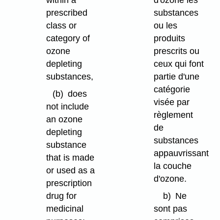
within a
d'ozone les
prescribed
substances
class or
ou les
category of
produits
ozone
prescrits ou
depleting
ceux qui font
substances,
partie d'une
catégorie
(b)
does
visée par
not include
règlement
an ozone
de
depleting
substances
substance
appauvrissant
that is made
la couche
or used as a
d'ozone.
prescription
drug for
b)
Ne
medicinal
sont pas