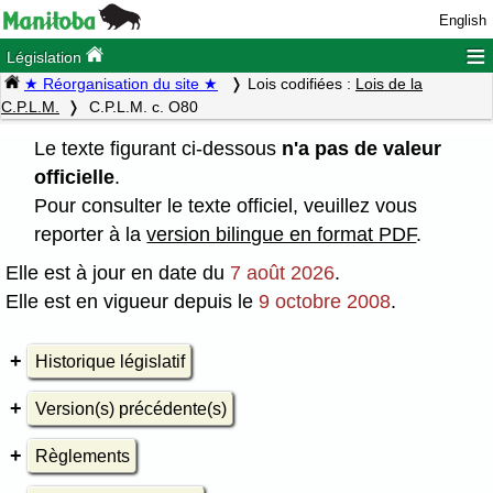
English
≡
Législation
★ Réorganisation du site ★
Lois codifiées :
Lois de la
C.P.L.M.
C.P.L.M. c. O80
Le texte figurant ci-dessous
n'a pas de valeur
officielle
.
Pour consulter le texte officiel, veuillez vous
reporter à la
version bilingue en format PDF
.
Elle est à jour en date du
7 août 2026
.
Elle est en vigueur depuis le
9 octobre 2008
.
Historique législatif
Version(s) précédente(s)
Règlements