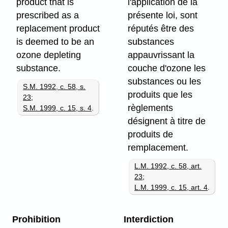
product that is
l'application de la
prescribed as a
présente loi, sont
replacement product
réputés être des
is deemed to be an
substances
ozone depleting
appauvrissant la
substance.
couche d'ozone les
substances ou les
S.M. 1992, c. 58, s.
produits que les
23
;
règlements
S.M. 1999, c. 15, s. 4
.
désignent à titre de
produits de
remplacement.
L.M. 1992, c. 58, art.
23
;
L.M. 1999, c. 15, art. 4
.
Prohibition
Interdiction