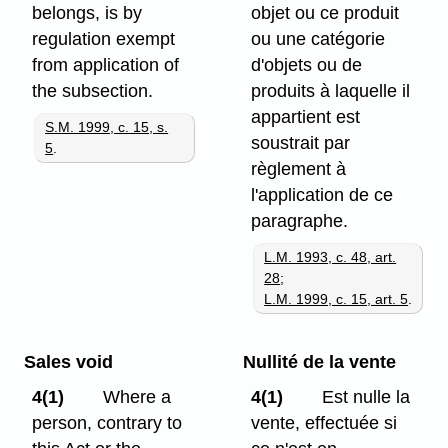
belongs, is by
objet ou ce produit
regulation exempt
ou une catégorie
from application of
d'objets ou de
the subsection.
produits à laquelle il
appartient est
S.M. 1999, c. 15, s.
soustrait par
5
.
règlement à
l'application de ce
paragraphe.
L.M. 1993, c. 48, art.
28
;
L.M. 1999, c. 15, art. 5
.
Sales void
Nullité de la vente
4(1)
Where a
4(1)
Est nulle la
person, contrary to
vente, effectuée si