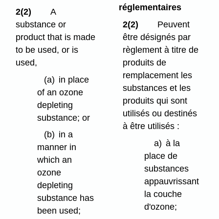
réglementaires
2(2)
A
substance or
2(2)
Peuvent
product that is made
être désignés par
to be used, or is
règlement à titre de
used,
produits de
remplacement les
(a)
in place
substances et les
of an ozone
produits qui sont
depleting
utilisés ou destinés
substance; or
à être utilisés :
(b)
in a
a)
à la
manner in
place de
which an
substances
ozone
appauvrissant
depleting
la couche
substance has
d'ozone;
been used;