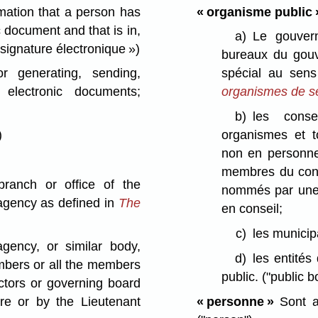
mation that a person has
« organisme public 
c document and that is in,
a)
Le gouvern
 signature électronique »)
bureaux du gou
generating, sending,
spécial au sen
 electronic documents;
organismes de se
b)
les conse
)
organismes et t
non en personne
membres du conse
ranch or office of the
nommés par une l
 agency as defined in
The
en conseil;
c)
les municipa
gency, or similar body,
d)
les entités
members or all the members
public.
("public b
ctors or governing board
re or by the Lieutenant
« personne »
Sont as