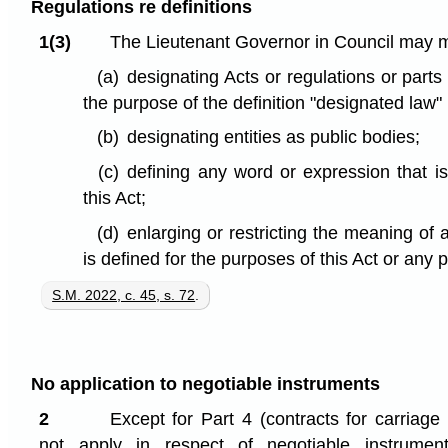
Regulations re definitions
1(3)
The Lieutenant Governor in Council may m
(a)
designating Acts or regulations or parts 
the purpose of the definition "designated law" 
(b)
designating entities as public bodies;
(c)
defining any word or expression that i
this Act;
(d)
enlarging or restricting the meaning of 
is defined for the purposes of this Act or any pa
S.M. 2022, c. 45, s. 72
.
No application to negotiable instruments
2
Except for Part 4 (contracts for carriage
not apply in respect of negotiable instrument