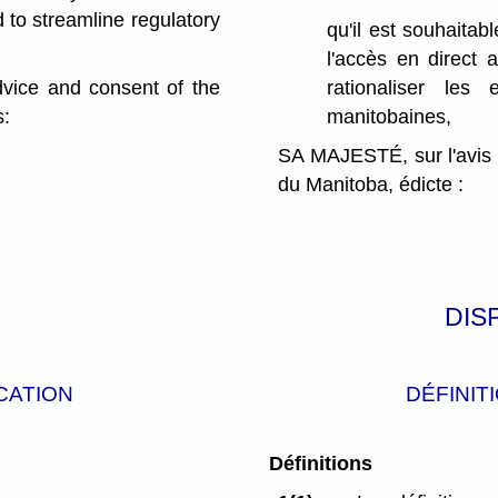
 to streamline regulatory
qu'il est souhaitabl
l'accès en direct
ce and consent of the
rationaliser les
s:
manitobaines,
SA MAJESTÉ, sur l'avis 
du Manitoba, édicte :
DIS
CATION
DÉFINIT
Définitions