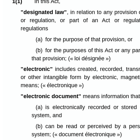
1(1)
In this Act,
"designated law"
, in relation to any provision
or regulation, or part of an Act or regula
regulations
(a)
for the purpose of that provision, or
(b)
for the purposes of this Act or any par
that provision;
(« loi désignée »)
"electronic"
includes created, recorded, transmi
or other intangible form by electronic, magneti
means;
(« électronique »)
"electronic document"
means information that
(a)
is electronically recorded or stored
system, and
(b)
can be read or perceived by a pers
system;
(« document électronique »)