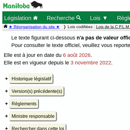
Législation
Recherche
Lois ▼
Règl
★ Réorganisation du site ★
Lois codifiées :
Lois de la C.P.L.M
Le texte figurant ci-dessous
n'a pas de valeur offic
Pour consulter le texte officiel, veuillez vous report
Elle est à jour en date du
6 août 2026
.
Elle est en vigueur depuis le
3 novembre 2022
.
Historique législatif
Version(s) précédente(s)
Règlements
Ministre responsable
Rechercher dans cette loi