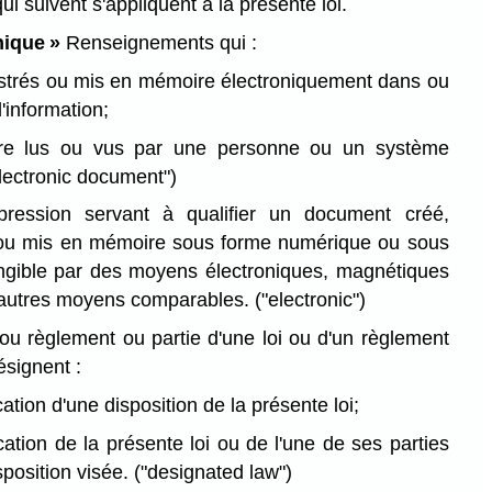
qui suivent s'appliquent à la présente loi.
nique »
Renseignements qui :
istrés ou mis en mémoire électroniquement dans ou
'information;
tre lus ou vus par une personne ou un système
electronic document")
ression servant à qualifier un document créé,
s ou mis en mémoire sous forme numérique ou sous
ngible par des moyens électroniques, magnétiques
d'autres moyens comparables.
("electronic")
ou règlement ou partie d'une loi ou d'un règlement
ésignent :
cation d'une disposition de la présente loi;
ication de la présente loi ou de l'une de ses parties
isposition visée.
("designated law")