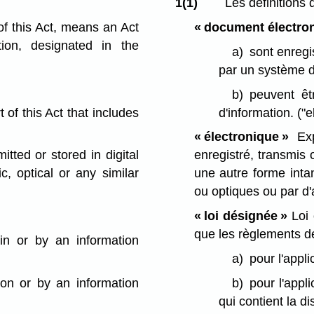
1(1)
Les définitions 
 of this Act, means an Act
« document électro
tion, designated in the
a)
sont enreg
par un système d
b)
peuvent ê
t of this Act that includes
d'information.
("
« électronique »
Exp
tted or stored in digital
enregistré, transmi
c, optical or any similar
une autre forme inta
ou optiques ou par 
« loi désignée »
Loi 
que les règlements d
 in or by an information
a)
pour l'appli
on or by an information
b)
pour l'appl
qui contient la d