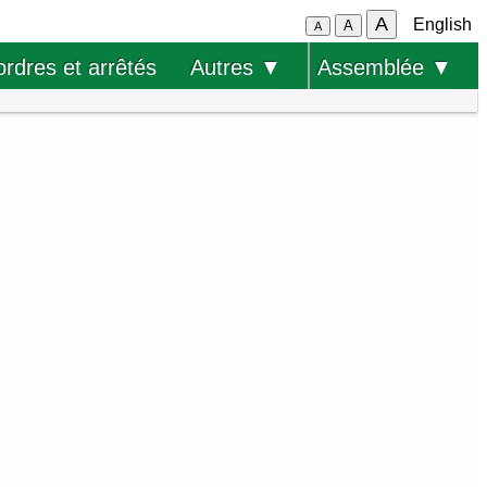
A
English
A
A
ordres et arrêtés
Autres ▼
Assemblée ▼