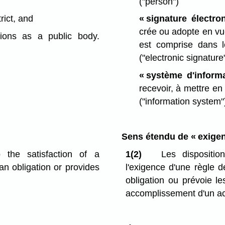
("person")
rict, and
« signature électro
crée ou adopte en vu
tions as a public body.
est comprise dans 
("electronic signature
« système d'informa
recevoir, à mettre e
("information system"
Sens étendu de « exige
o the satisfaction of a
1(2)
Les dispositio
an obligation or provides
l'exigence d'une règle d
obligation ou prévoie 
accomplissement d'un ac