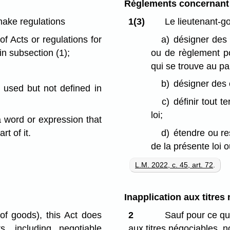
Règlements concernant l
ake regulations
1(3)
Le lieutenant-g
of Acts or regulations for
a)
désigner des 
in subsection (1);
ou de règlement pou
qui se trouve au pa
b)
désigner des e
s used but not defined in
c)
définir tout t
loi;
a word or expression that
rt of it.
d)
étendre ou res
de la présente loi o
L.M. 2022, c. 45, art. 72
.
Inapplication aux titres
 of goods), this Act does
2
Sauf pour ce qui
s, including negotiable
aux titres négociables, 