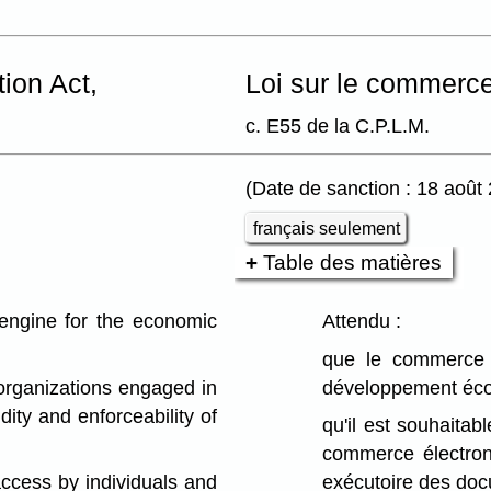
ion Act,
Loi sur le commerce 
c. E55 de la C.P.L.M.
(Date de sanction : 18 août
français seulement
Table des matières
ngine for the economic
Attendu :
que le commerce é
organizations engaged in
développement éco
ity and enforceability of
qu'il est souhaitab
commerce électroni
access by individuals and
exécutoire des doc