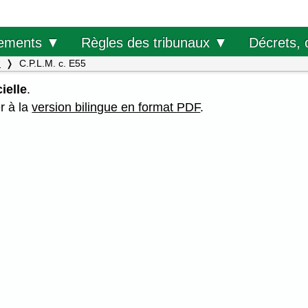
Décrets, 
ements ▼
Règles des tribunaux ▼
.
C.P.L.M. c. E55
ielle
.
er à la
version bilingue en format PDF
.