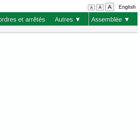
A
English
A
A
ordres et arrêtés
Autres ▼
Assemblée ▼