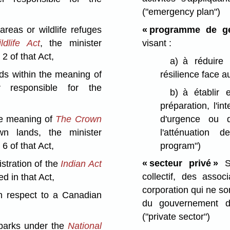
("emergency plan")
« programme de ge
areas or wildlife refuges
visant :
dlife Act
, the minister
2 of that Act,
a)
à réduire 
résilience face a
nds within the meaning of
r responsible for the
b)
à établir 
préparation, l'i
d'urgence ou d
he meaning of
The Crown
l'atténuation 
wn lands, the minister
program")
6 of that Act,
« secteur privé »
S'
istration of the
Indian Act
collectif, des asso
d in that Act,
corporation qui ne son
th respect to a Canadian
du gouvernement 
("private sector")
l parks under the
National