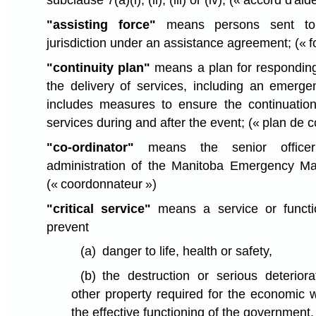
subclause 7(a)⁠(i), (ii), (iii) or (iv);
(« accord d'aide
"assisting force"
means persons sent to
jurisdiction under an assistance agreement;
(« 
"continuity plan"
means a plan for responding 
the delivery of services, including an emerge
includes measures to ensure the continuation
services during and after the event;
(« plan de c
"co-ordinator"
means the senior officer
administration of the Manitoba Emergency M
(« coordonnateur »)
"critical service"
means a service or functio
prevent
(a)
danger to life, health or safety,
(b)
the destruction or serious deteriora
other property required for the economic w
the effective functioning of the government,