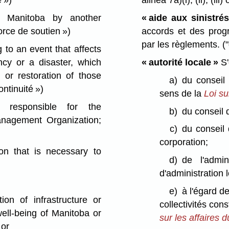
 »)
alinéa 7a)⁠(i), (ii), (iii)
 Manitoba by another
« aide aux sinistrés
force de soutien »)
accords et des progr
par les règlements.
(
to an event that affects
ncy or a disaster, which
« autorité locale »
S'
 or restoration of those
a)
du conseil
ontinuité »)
sens de la
Loi su
 responsible for the
b)
du conseil 
anagement Organization;
c)
du conseil 
corporation;
n that is necessary to
d)
de l'admin
d'administration 
e)
à l'égard d
tion of infrastructure or
collectivités con
ell-being of Manitoba or
sur les affaires 
 or