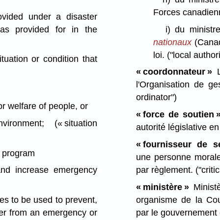
Forces canadien
vided under a disaster
as provided for in the
i)
du ministr
nationaux
(Canad
loi.
("local authori
uation or condition that
« coordonnateur »
L
l'Organisation de g
ordinator")
r welfare of people, or
« force de soutien 
nvironment;
(« situation
autorité législative e
« fournisseur de s
 program
une personne morale,
par règlement.
("criti
 and increase emergency
« ministère »
Minist
organisme de la Cou
es to be used to prevent,
par le gouvernement
ver from an emergency or