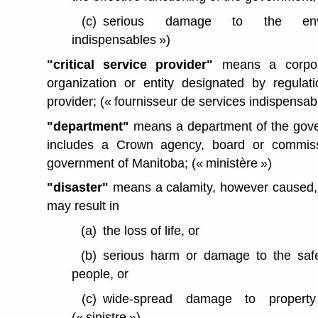
(c)
serious damage to the en
indispensables »)
"critical service provider"
means a corpora
organization or entity designated by regulati
provider;
(« fournisseur de services indispensab
"department"
means a department of the gov
includes a Crown agency, board or commiss
government of Manitoba;
(« ministère »)
"disaster"
means a calamity, however caused, 
may result in
(a)
the loss of life, or
(b)
serious harm or damage to the safet
people, or
(c)
wide-spread damage to property
(« sinistre »)