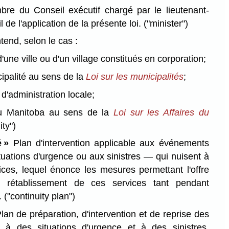
e du Conseil exécutif chargé par le lieutenant-
 de l'application de la présente loi.
("minister")
tend, selon le cas :
d'une ville ou d'un village constitués en corporation;
ipalité au sens de la
Loi sur les municipalités
;
t d'administration locale;
u Manitoba au sens de la
Loi sur les Affaires du
ity")
é »
Plan d'intervention applicable aux événements
ations d'urgence ou aux sinistres — qui nuisent à
vices, lequel énonce les mesures permettant l'offre
e rétablissement de ces services tant pendant
.
("continuity plan")
lan de préparation, d'intervention et de reprise des
nt à des situations d'urgence et à des sinistres.