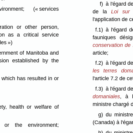
f)
à l'égard d
vironment;
(« services
de la
Loi sur 
l'application de ce
tion or other person,
f.1)
à l'égard 
on as a critical service
fauniques dési
les »)
conservation de 
ernment of Manitoba and
article;
ion established by the
f.2)
à l'égard d
les terres doma
which has resulted in or
l'article 7.2 de cet
f.3)
à l'égard d
domaniales
, à 
ministre chargé de
y, health or welfare of
g)
du ministr
(Canada) à l'égar
 or the environment;
h)
du ministr