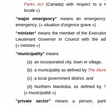
Parks Act
(Canada) with respect to a n
locale »)
"major emergency"
means an emergency t
emergency;
(« situation d'urgence grave »)
"minister"
means the member of the Executive
Lieutenant Governor in Council with the admi
(« ministre »)
"municipality"
means
(a)
an incorporated city, town or village,
(b)
a municipality as defined by
The Munic
(c)
a local government district, and
(d)
Northern Manitoba, as defined by
T
(« municipalité »)
"private sector"
means a person, partner