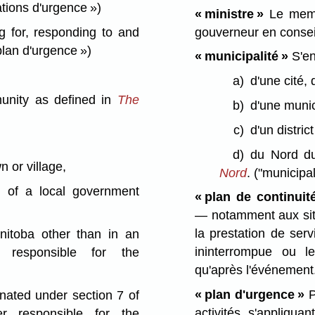
tions d'urgence »)
« ministre »
Le membr
gouverneur en conseil
 for, responding to and
plan d'urgence »)
« municipalité »
S'en
a)
d'une cité, 
munity as defined in
The
b)
d'une munic
c)
d'un distric
d)
du Nord d
n or village,
Nord
.
("municipal
il of a local government
« plan de continuit
— notamment aux situ
la prestation de ser
nitoba other than in an
ininterrompue ou l
r responsible for the
qu'après l'événement
« plan d'urgence »
P
gnated under section 7 of
activités s'appliqua
er responsible for the