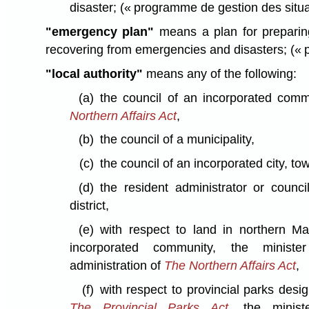
disaster;
(« programme de gestion des situa
"emergency plan"
means a plan for preparing
recovering from emergencies and disasters;
(« 
"local authority"
means any of the following:
(a)
the council of an incorporated com
Northern Affairs Act
,
(b)
the council of a municipality,
(c)
the council of an incorporated city, tow
(d)
the resident administrator or counc
district,
(e)
with respect to land in northern Ma
incorporated community, the ministe
administration of
The Northern Affairs Act
,
(f)
with respect to provincial parks desi
The Provincial Parks Act
, the minist