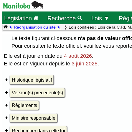
Législation
Recherche
Lois ▼
Règl
★ Réorganisation du site ★
Lois codifiées :
Lois de la C.P.L.M
Le texte figurant ci-dessous
n'a pas de valeur offic
Pour consulter le texte officiel, veuillez vous report
Elle est à jour en date du
4 août 2026
.
Elle est en vigueur depuis le
3 juin 2025
.
Historique législatif
Version(s) précédente(s)
Règlements
Ministre responsable
Rechercher dans cette loi