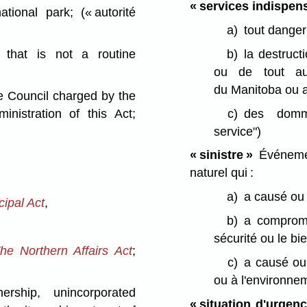
« services indispen
ational park;
(« autorité
a)
tout danger 
b)
la destruct
hat is not a routine
ou de tout au
du Manitoba ou 
 Council charged by the
c)
des domm
nistration of this Act;
service")
« sinistre »
Événemen
naturel qui :
a)
a causé ou 
ipal Act
,
b)
a compromi
sécurité ou le bi
he Northern Affairs Act
;
c)
a causé ou
ou à l'environne
ship, unincorporated
« situation d'urgenc