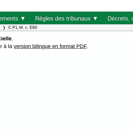
Décrets, 
ements ▼
Règles des tribunaux ▼
.
C.P.L.M. c. E80
ielle
.
er à la
version bilingue en format PDF
.