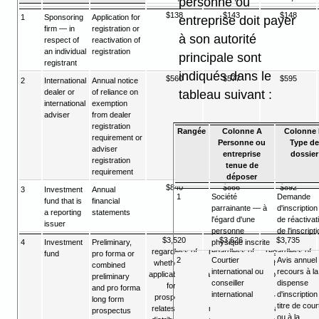
personne ou
$138
$143
$148
1
Sponsoring
Application for
entreprise doit payer
firm — in
registration or
à son autorité
respect of
reactivation of
an individual
registration
principale sont
registrant
indiqués dans le
$560
$577
$595
2
International
Annual notice
tableau suivant :
dealer or
of reliance on
international
exemption
adviser
from dealer
registration
Rangée
Colonne A
Colonne
requirement or
Personne ou
Type de
adviser
entreprise
dossier
registration
tenue de
requirement
déposer
$840
$866
$892
3
Investment
Annual
1
Société
Demande
fund that is
financial
parrainante — à
d'inscription
a reporting
statements
l'égard d'une
de réactivat
issuer
personne
de l'inscript
$3,520
$3,626
$3,735
physique inscrite
4
Investment
Preliminary,
regardless of
regardless of
regardless of
fund
pro forma or
2
Courtier
Avis annuel
whether the
whether the
whether the
combined
international ou
recours à la
applicable long
applicable long
applicable long
preliminary
conseiller
dispense
form
form
form
and pro forma
international
d'inscription
prospectus
prospectus
prospectus
long form
titre de cour
relates to the
relates to the
relates to the
prospectus
ou à la