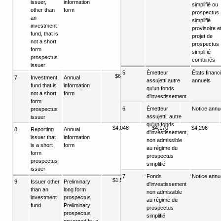
issuer,
information
simplifié ou
other than
form
prospectus
an
simplifié
investment
provisoire e
fund, that is
projet de
not a short
prospectus
form
simplifié
prospectus
combinés
issuer
5
Émetteur
États financ
$688
$709
$731
7
Investment
Annual
assujetti autre
annuels
fund that is
information
qu'un fonds
not a short
form
d'investissement
form
6
Émetteur
Notice annue
prospectus
assujetti, autre
issuer
qu'un fonds
$4,048
$4,170
$4,296
8
Reporting
Annual
d'investissement,
issuer that
information
non admissible
is a short
form
au régime du
form
prospectus
prospectus
simplifié
issuer
7
Fonds
Notice annue
$1,520
$1,566
$1,613
9
Issuer other
Preliminary
d'investissement
than an
long form
non admissible
investment
prospectus
au régime du
fund
Preliminary
prospectus
prospectus
simplifié