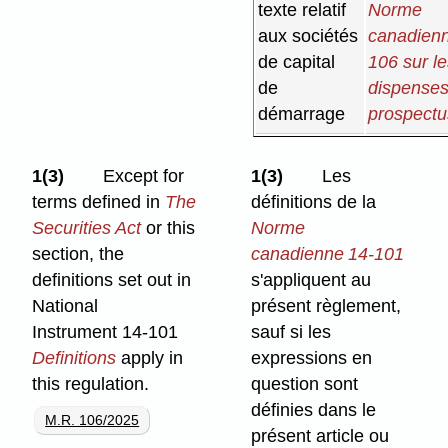
texte relatif
Norme
aux sociétés
canadienn
de capital
106 sur l
de
dispenses
démarrage
prospectu
1(3)
Except for
1(3)
Les
terms defined in
The
définitions de la
Securities Act
or this
Norme
section, the
canadienne 14-101
definitions set out in
s'appliquent au
National
présent règlement,
Instrument 14-101
sauf si les
Definitions
apply in
expressions en
this regulation.
question sont
définies dans le
M.R. 106/2025
présent article ou