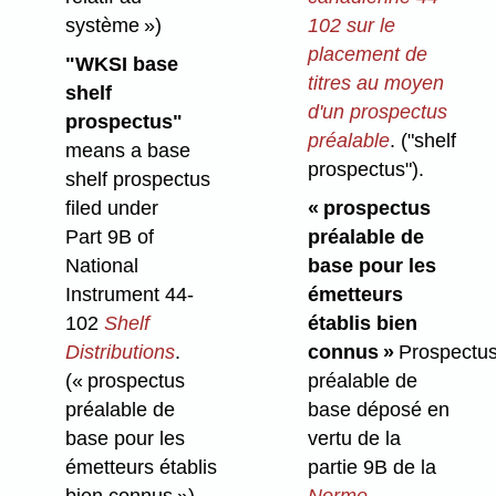
système »)
102 sur le
placement de
"WKSI base
titres au moyen
shelf
d'un prospectus
prospectus"
préalable
.
("shelf
means a base
prospectus")
.
shelf prospectus
filed under
« prospectus
Part 9B of
préalable de
National
base pour les
Instrument 44-
émetteurs
102
Shelf
établis bien
Distributions
.
connus »
Prospectu
(« prospectus
préalable de
préalable de
base déposé en
base pour les
vertu de la
émetteurs établis
partie 9B de la
bien connus »)
Norme