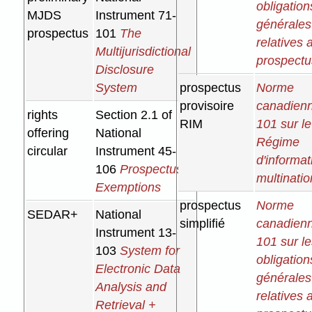
obligation
MJDS
Instrument 71-
générales
prospectus
101
The
relatives 
Multijurisdictional
prospectu
Disclosure
System
prospectus
Norme
provisoire
canadienn
rights
Section 2.1 of
RIM
101 sur le
offering
National
Régime
circular
Instrument 45-
d'informat
106
Prospectus
multinatio
Exemptions
prospectus
Norme
SEDAR+
National
simplifié
canadienn
Instrument 13-
101 sur l
103
System for
obligation
Electronic Data
générales
Analysis and
relatives 
Retrieval +