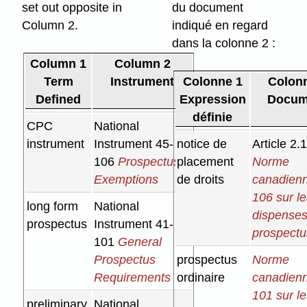
set out opposite in
du document
Column 2.
indiqué en regard
dans la colonne 2 :
Column 1
Column 2
Term
Instrument
Colonne 1
Colon
Defined
Expression
Docum
définie
CPC
National
instrument
Instrument 45-
notice de
Article 2.
106
Prospectus
placement
Norme
Exemptions
de droits
canadienn
106 sur l
long form
National
dispense
prospectus
Instrument 41-
prospectu
101
General
Prospectus
prospectus
Norme
Requirements
ordinaire
canadienn
101 sur l
preliminary
National