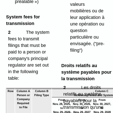
préalable »)
valeurs
mobilières ou de
System fees for
leur application à
transmission
une opération ou
question
2
The system
particulière ou
fees to transmit
envisagée. ("pre-
filings that must be
filing")
paid to a person or
company's principal
regulator are set out
Droits relatifs au
in the following
système payables pour
table:
la transmission
2
Les droits
Row
Column A
Column B
Column C
relatifs au système
Person or
Filing Type
Reference Period and System
Company
payables pour la
From
From
From
Required
Nov. 28, 2025,
Nov. 30, 2026,
Nov. 30, 2027,
transmission qu'une
to File
to
to
to
Nov. 29, 2026
Nov. 29, 2027
Nov. 29, 2028