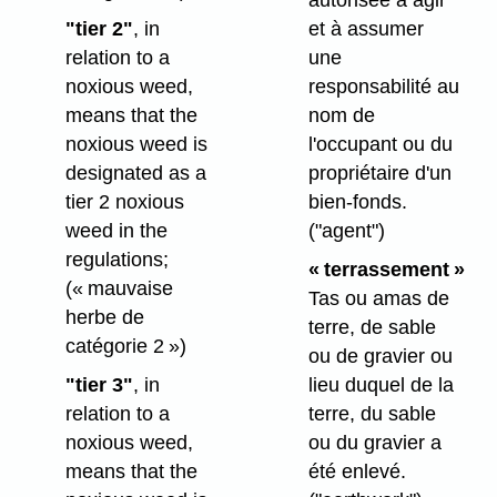
autorisée à agir
"tier 2"
, in
et à assumer
relation to a
une
noxious weed,
responsabilité au
means that the
nom de
noxious weed is
l'occupant ou du
designated as a
propriétaire d'un
tier 2 noxious
bien-fonds.
weed in the
("agent")
regulations;
« terrassement »
(« mauvaise
Tas ou amas de
herbe de
terre, de sable
catégorie 2 »)
ou de gravier ou
"tier 3"
, in
lieu duquel de la
relation to a
terre, du sable
noxious weed,
ou du gravier a
means that the
été enlevé.