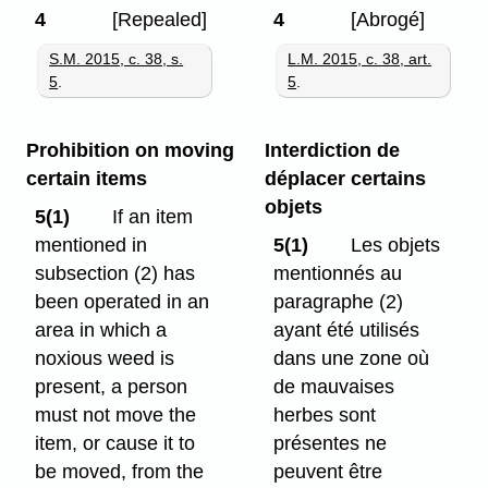
4
[Repealed]
4
[Abrogé]
S.M. 2015, c. 38, s.
L.M. 2015, c. 38, art.
5
.
5
.
Prohibition on moving
Interdiction de
certain items
déplacer certains
objets
5(1)
If an item
mentioned in
5(1)
Les objets
subsection (2) has
mentionnés au
been operated in an
paragraphe (2)
area in which a
ayant été utilisés
noxious weed is
dans une zone où
present, a person
de mauvaises
must not move the
herbes sont
item, or cause it to
présentes ne
be moved, from the
peuvent être