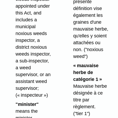
présente
appointed under
définition vise
this Act, and
également les
includes a
graines d'une
municipal
mauvaise herbe,
noxious weeds
qu'elles y soient
inspector, a
attachées ou
district noxious
non.
("noxious
weeds inspector,
weed")
a sub-inspector,
« mauvaise
a weed
herbe de
supervisor, or an
catégorie 1 »
assistant weed
Mauvaise herbe
supervisor;
désignée à ce
(« inspecteur »)
titre par
"minister"
règlement.
means the
("tier 1")