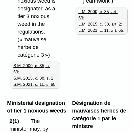
noxious weed is
("earthwork")
designated as a
L.M. 2000, c. 35, art.
tier 3 noxious
63
;
weed in the
L.M. 2015, c. 38, art. 2
;
L.M. 2021, c. 11, art. 65
.
regulations.
(« mauvaise
herbe de
catégorie 3 »)
S.M. 2000, c. 35, s.
63
;
S.M. 2015, c. 38, s. 2
;
S.M. 2021, c. 11, s. 65
.
Ministerial designation
Désignation de
of tier 1 noxious weeds
mauvaises herbes de
catégorie 1 par le
2(1)
The
ministre
minister may, by