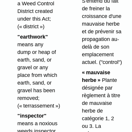
S'entend du fait
a Weed Control
de freiner la
District created
croissance d'une
under this Act;
mauvaise herbe
(« district »)
et de prévenir sa
"earthwork"
propagation au-
means any
delà de son
dump or heap of
emplacement
earth, sand, or
actuel.
("control")
gravel or any
« mauvaise
place from which
herbe »
Plante
earth, sand, or
désignée par
gravel has been
règlement à titre
removed;
de mauvaise
(« terrassement »)
herbe de
"inspector"
catégorie 1, 2
means a noxious
ou 3. La
weeds inspector