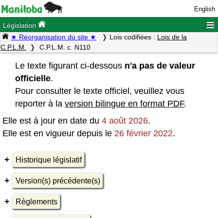
English
≡
Législation
★ Réorganisation du site ★
Lois codifiées :
Lois de la
C.P.L.M.
C.P.L.M. c. N110
Le texte figurant ci-dessous
n'a pas de valeur
officielle
.
Pour consulter le texte officiel, veuillez vous
reporter à la
version bilingue en format PDF
.
Elle est à jour en date du
4 août 2026
.
Elle est en vigueur depuis le
26 février 2022
.
Historique législatif
Version(s) précédente(s)
Règlements