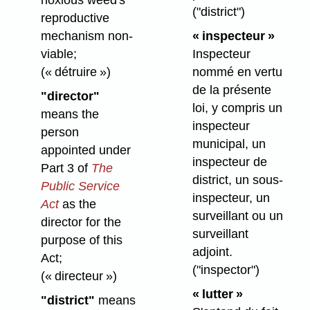
noxious weed's
("district")
reproductive
mechanism non-
« inspecteur »
viable;
Inspecteur
(« détruire »)
nommé en vertu
de la présente
"director"
loi, y compris un
means the
inspecteur
person
municipal, un
appointed under
inspecteur de
Part 3 of
The
district, un sous-
Public Service
inspecteur, un
Act
as the
surveillant ou un
director for the
surveillant
purpose of this
adjoint.
Act;
("inspector")
(« directeur »)
« lutter »
"district"
means