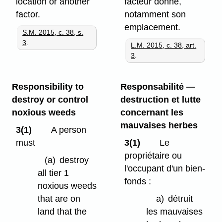
location or another
facteur donné,
factor.
notamment son
emplacement.
S.M. 2015, c. 38, s.
3
.
L.M. 2015, c. 38, art.
3
.
Responsibility to
Responsabilité —
destroy or control
destruction et lutte
noxious weeds
concernant les
mauvaises herbes
3(1)
A person
must
3(1)
Le
propriétaire ou
(a)
destroy
l'occupant d'un bien-
all tier 1
fonds :
noxious weeds
that are on
a)
détruit
land that the
les mauvaises