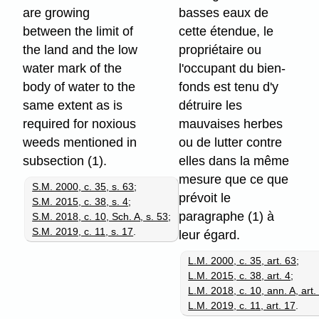
are growing
basses eaux de
between the limit of
cette étendue, le
the land and the low
propriétaire ou
water mark of the
l'occupant du bien-
body of water to the
fonds est tenu d'y
same extent as is
détruire les
required for noxious
mauvaises herbes
weeds mentioned in
ou de lutter contre
subsection (1).
elles dans la même
mesure que ce que
S.M. 2000, c. 35, s. 63
;
prévoit le
S.M. 2015, c. 38, s. 4
;
paragraphe (1) à
S.M. 2018, c. 10, Sch. A, s. 53
;
S.M. 2019, c. 11, s. 17
.
leur égard.
L.M. 2000, c. 35, art. 63
;
L.M. 2015, c. 38, art. 4
;
L.M. 2018, c. 10, ann. A, art.
L.M. 2019, c. 11, art. 17
.