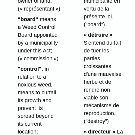
owner of land;
municipalité en
(« représentant »)
vertu de la
présente loi.
"board"
means
("board")
a Weed Control
Board appointed
« détruire »
by a municipality
S'entend du fait
under this Act;
de tuer les
(« commission »)
parties
croissantes
"control"
, in
d'une mauvaise
relation to a
herbe et de
noxious weed,
rendre non
means to curtail
viable son
its growth and
mécanisme de
prevent its
reproduction.
spread beyond
("destroy")
its current
location;
« directeur »
La