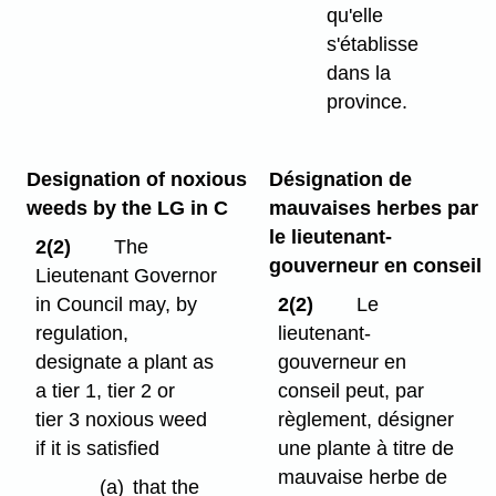
qu'elle
s'établisse
dans la
province.
Designation of noxious
Désignation de
weeds by the LG in C
mauvaises herbes par
le lieutenant-
2(2)
The
gouverneur en conseil
Lieutenant Governor
in Council may, by
2(2)
Le
regulation,
lieutenant-
designate a plant as
gouverneur en
a tier 1, tier 2 or
conseil peut, par
tier 3 noxious weed
règlement, désigner
if it is satisfied
une plante à titre de
mauvaise herbe de
(a)
that the