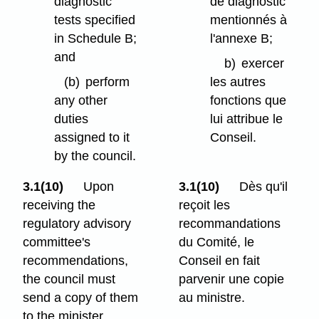
diagnostic
de diagnostic
tests specified
mentionnés à
in Schedule B;
l'annexe B;
and
b)
exercer
(b)
perform
les autres
any other
fonctions que
duties
lui attribue le
assigned to it
Conseil.
by the council.
3.1(10)
Upon
3.1(10)
Dès qu'il
receiving the
reçoit les
regulatory advisory
recommandations
committee's
du Comité, le
recommendations,
Conseil en fait
the council must
parvenir une copie
send a copy of them
au ministre.
to the minister.