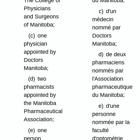
The College of
du Manitoba;
Physicians
c)
d'un
and Surgeons
médecin
of Manitoba;
nommé par
(c)
one
Doctors
physician
Manitoba;
appointed by
d)
de deux
Doctors
pharmaciens
Manitoba;
nommés par
(d)
two
l'Association
pharmacists
pharmaceutique
appointed by
du Manitoba;
the Manitoba
e)
d'une
Pharmaceutical
personne
Association;
nommée par la
(e)
one
faculté
person
d'optométrie