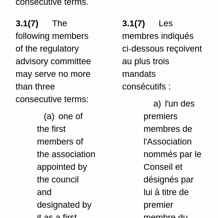
consecutive terms.
3.1(7)
The
3.1(7)
Les
following members
membres indiqués
of the regulatory
ci-dessous reçoivent
advisory committee
au plus trois
may serve no more
mandats
than three
consécutifs :
consecutive terms:
a)
l'un des
(a)
one of
premiers
the first
membres de
members of
l'Association
the association
nommés par le
appointed by
Conseil et
the council
désignés par
and
lui à titre de
designated by
premier
it as a first
membre du