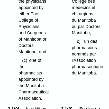
the physicians
Collège des
appointed by
médecins et
either The
chirurgiens
College of
du Manitoba
Physicians
ou par Doctors
and Surgeons
Manitoba;
of Manitoba or
c)
l'un des
Doctors
pharmaciens
Manitoba; and
nommés par
(c)
one of
l'Association
the
pharmaceutique
pharmacists
du Manitoba.
appointed by
the Manitoba
Pharmaceutical
Association.
3.1(9)
In addition
3.1(9)
En plus de