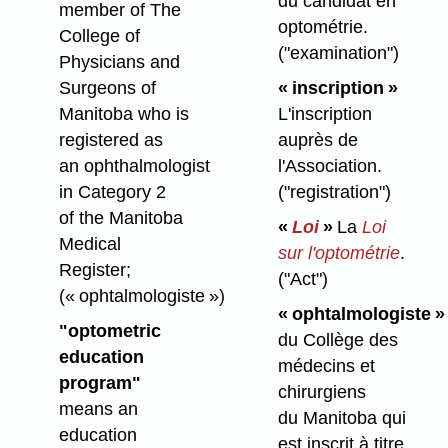
du candidat en
member of The
optométrie.
College of
("examination")
Physicians and
Surgeons of
« inscription »
Manitoba who is
L'inscription
registered as
auprès de
an ophthalmologist
l'Association.
in Category 2
("registration")
of the Manitoba
«
Loi
»
La
Loi
Medical
sur l'optométrie
.
Register;
("Act")
(« ophtalmologiste »)
« ophtalmologiste »
"optometric
du Collège des
education
médecins et
program"
chirurgiens
means an
du Manitoba qui
education
est inscrit à titre