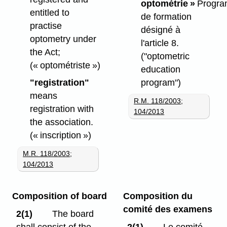
optométrie »
Progr
entitled to
de formation
practise
désigné à
optometry under
l'article 8.
the Act;
("optometric
(« optométriste »)
education
"registration"
program")
means
R.M. 118/2003
;
registration with
104/2013
the association.
(« inscription »)
M.R. 118/2003
;
104/2013
Composition of board
Composition du
comité des examens
2(1)
The board