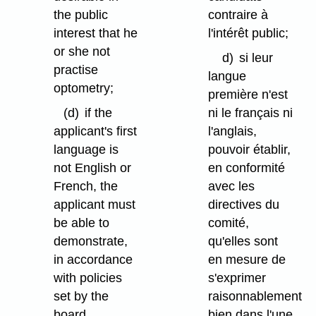
the public
contraire à
interest that he
l'intérêt public;
or she not
d)
si leur
practise
langue
optometry;
première n'est
(d)
if the
ni le français ni
applicant's first
l'anglais,
language is
pouvoir établir,
not English or
en conformité
French, the
avec les
applicant must
directives du
be able to
comité,
demonstrate,
qu'elles sont
in accordance
en mesure de
with policies
s'exprimer
set by the
raisonnablement
board,
bien dans l'une