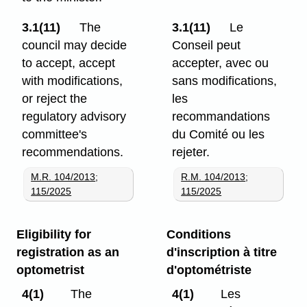
3.1(11)
The
3.1(11)
Le
council may decide
Conseil peut
to accept, accept
accepter, avec ou
with modifications,
sans modifications,
or reject the
les
regulatory advisory
recommandations
committee's
du Comité ou les
recommendations.
rejeter.
M.R. 104/2013
;
R.M. 104/2013
;
115/2025
115/2025
Eligibility for
Conditions
registration as an
d'inscription à titre
optometrist
d'optométriste
4(1)
The
4(1)
Les