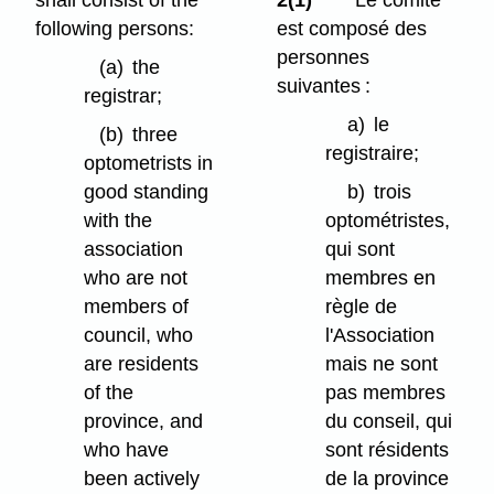
shall consist of the
2(1)
Le comité
following persons:
est composé des
personnes
(a)
the
suivantes :
registrar;
a)
le
(b)
three
registraire;
optometrists in
good standing
b)
trois
with the
optométristes,
association
qui sont
who are not
membres en
members of
règle de
council, who
l'Association
are residents
mais ne sont
of the
pas membres
province, and
du conseil, qui
who have
sont résidents
been actively
de la province