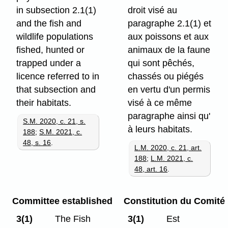
in subsection 2.1(1)
droit visé au
and the fish and
paragraphe 2.1(1) et
wildlife populations
aux poissons et aux
fished, hunted or
animaux de la faune
trapped under a
qui sont pêchés,
licence referred to in
chassés ou piégés
that subsection and
en vertu d'un permis
their habitats.
visé à ce même
paragraphe ainsi qu'
S.M. 2020, c. 21, s.
à leurs habitats.
188
;
S.M. 2021, c.
48, s. 16
.
L.M. 2020, c. 21, art.
188
;
L.M. 2021, c.
48, art. 16
.
Committee established
Constitution du Comité
3(1)
The Fish
3(1)
Est