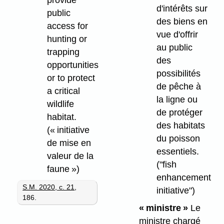
d'intérêts sur
public
des biens en
access for
vue d'offrir
hunting or
au public
trapping
des
opportunities
possibilités
or to protect
de pêche à
a critical
la ligne ou
wildlife
de protéger
habitat.
des habitats
(« initiative
du poisson
de mise en
essentiels.
valeur de la
("fish
faune »)
enhancement
S.M. 2020, c. 21
,
initiative")
186.
« ministre »
Le
ministre chargé