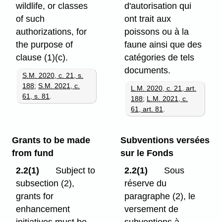
wildlife, or classes
d'autorisation qui
of such
ont trait aux
authorizations, for
poissons ou à la
the purpose of
faune ainsi que des
clause (1)⁠(c).
catégories de tels
documents.
S.M. 2020, c. 21, s.
188
;
S.M. 2021, c.
L.M. 2020, c. 21, art.
61, s. 81
.
188
;
L.M. 2021, c.
61, art. 81
.
Grants to be made
Subventions versées
from fund
sur le Fonds
2.2(1)
Subject to
2.2(1)
Sous
subsection (2),
réserve du
grants for
paragraphe (2), le
enhancement
versement de
initiatives must be
subventions à