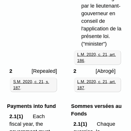
par le lieutenant-
gouverneur en
conseil de
l'application de la
présente loi.
("minister")
L.M. 2020, c. 21, art.
186
.
2
[Repealed]
2
[Abrogé]
S.M. 2020, c. 21, s.
L.M. 2020, c. 21, art.
187
.
187
.
Payments into fund
Sommes versées au
Fonds
2.1(1)
Each
fiscal year, the
2.1(1)
Chaque