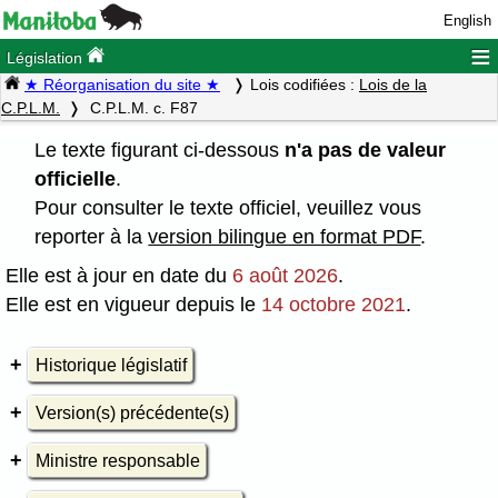
English
≡
Législation
★ Réorganisation du site ★
Lois codifiées :
Lois de la
C.P.L.M.
C.P.L.M. c. F87
Le texte figurant ci-dessous
n'a pas de valeur
officielle
.
Pour consulter le texte officiel, veuillez vous
reporter à la
version bilingue en format PDF
.
Elle est à jour en date du
6 août 2026
.
Elle est en vigueur depuis le
14 octobre 2021
.
Historique législatif
Version(s) précédente(s)
Ministre responsable