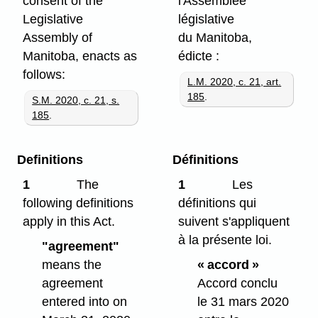
consent of the
l'Assemblée
Legislative
législative
Assembly of
du Manitoba,
Manitoba, enacts as
édicte :
follows:
L.M. 2020, c. 21, art.
185
.
S.M. 2020, c. 21, s.
185
.
Definitions
Définitions
1
The
1
Les
following definitions
définitions qui
apply in this Act.
suivent s'appliquent
à la présente loi.
"agreement"
means the
« accord »
agreement
Accord conclu
entered into on
le 31 mars 2020