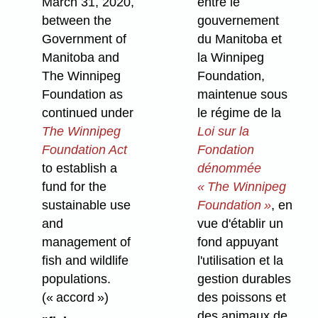
March 31, 2020,
entre le
between the
gouvernement
Government of
du Manitoba et
Manitoba and
la Winnipeg
The Winnipeg
Foundation,
Foundation as
maintenue sous
continued under
le régime de la
The Winnipeg
Loi sur la
Foundation Act
Fondation
to establish a
dénommée
fund for the
« The Winnipeg
sustainable use
Foundation »
, en
and
vue d'établir un
management of
fond appuyant
fish and wildlife
l'utilisation et la
populations.
gestion durables
(« accord »)
des poissons et
des animaux de