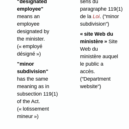
"designated
sens du
employee"
paragraphe 119(1)
means an
de la
Loi
.
("minor
employee
subdivision")
designated by
« site Web du
the minister.
ministère »
Site
(« employé
Web du
désigné »)
ministère auquel
"minor
le public a
subdivision"
accès.
has the same
("Department
meaning as in
website")
subsection 119(1)
of the Act.
(« lotissement
mineur »)