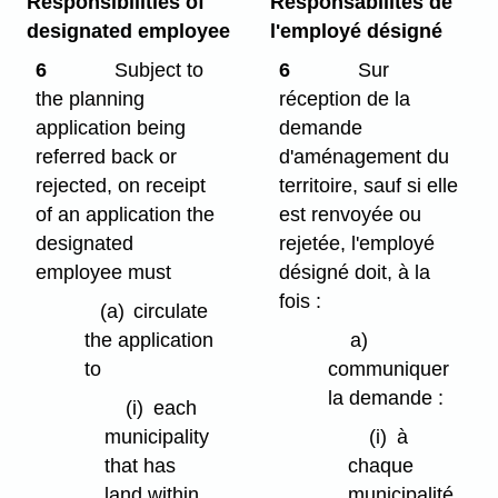
Responsibilities of
Responsabilités de
designated employee
l'employé désigné
6
Subject to
6
Sur
the planning
réception de la
application being
demande
referred back or
d'aménagement du
rejected, on receipt
territoire, sauf si elle
of an application the
est renvoyée ou
designated
rejetée, l'employé
employee must
désigné doit, à la
fois :
(a)
circulate
the application
a)
to
communiquer
la demande :
(i)
each
municipality
(i)
à
that has
chaque
land within
municipalité