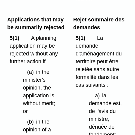
Applications that may
Rejet sommaire des
be summarily rejected
demandes
5(1)
A planning
5(1)
La
application may be
demande
rejected without any
d'aménagement du
further action if
territoire peut être
rejetée sans autre
(a)
in the
formalité dans les
minister's
cas suivants :
opinion, the
application is
a)
la
without merit;
demande est,
or
de l'avis du
ministre,
(b)
in the
dénuée de
opinion of a
fondement;