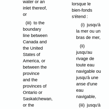
water or an
lorsque le
inlet thereof,
bien-fonds
or
s'étend :
(iii)
to the
(i)
jusqu'à
boundary
la mer ou un
line between
bras de mer,
Canada and
(ii)
the United
jusqu'au
States of
rivage de
America, or
toute eau
between the
navigable ou
province
jusqu'à une
and the
anse d'une
provinces of
eau
Ontario or
navigable,
Saskatchewan,
or the
(iii)
jusqu'à