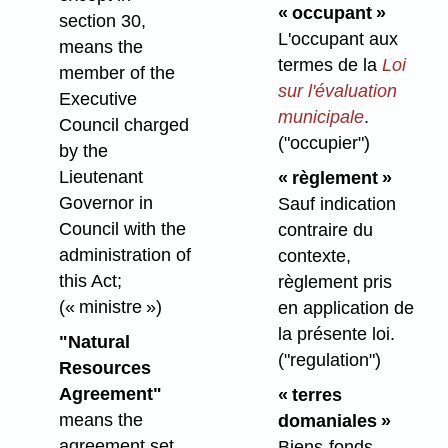
« occupant »
section 30,
L'occupant aux
means the
termes de la
Loi
member of the
sur l'évaluation
Executive
municipale
.
Council charged
("occupier")
by the
Lieutenant
« règlement »
Governor in
Sauf indication
Council with the
contraire du
administration of
contexte,
this Act;
règlement pris
(« ministre »)
en application de
la présente loi.
"Natural
("regulation")
Resources
Agreement"
« terres
means the
domaniales »
agreement set
Biens-fonds,