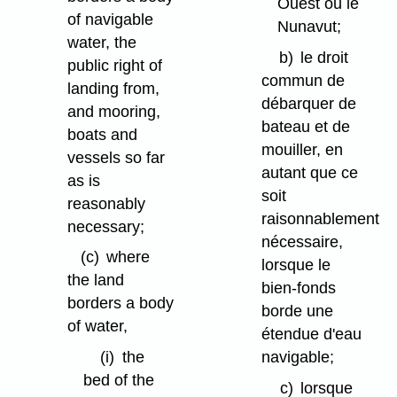
Ouest ou le
of navigable
Nunavut;
water, the
b)
le droit
public right of
commun de
landing from,
débarquer de
and mooring,
bateau et de
boats and
mouiller, en
vessels so far
autant que ce
as is
soit
reasonably
raisonnablement
necessary;
nécessaire,
(c)
where
lorsque le
the land
bien-fonds
borders a body
borde une
of water,
étendue d'eau
navigable;
(i)
the
bed of the
c)
lorsque