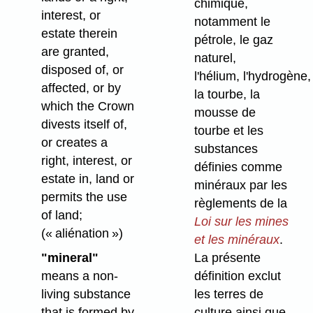
chimique,
interest, or
notamment le
estate therein
pétrole, le gaz
are granted,
naturel,
disposed of, or
l'hélium, l'hydrogène,
affected, or by
la tourbe, la
which the Crown
mousse de
divests itself of,
tourbe et les
or creates a
substances
right, interest, or
définies comme
estate in, land or
minéraux par les
permits the use
règlements de la
of land;
Loi sur les mines
(« aliénation »)
et les minéraux
.
"mineral"
La présente
means a non-
définition exclut
living substance
les terres de
that is formed by
culture ainsi que