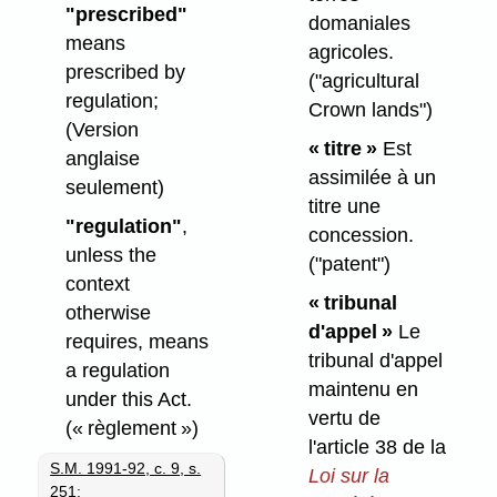
"prescribed"
domaniales
means
agricoles.
prescribed by
("agricultural
regulation;
Crown lands")
(Version
« titre »
Est
anglaise
assimilée à un
seulement)
titre une
"regulation"
,
concession.
unless the
("patent")
context
« tribunal
otherwise
d'appel »
Le
requires, means
tribunal d'appel
a regulation
maintenu en
under this Act.
vertu de
(« règlement »)
l'article 38 de la
S.M. 1991-92, c. 9, s.
Loi sur la
251
;