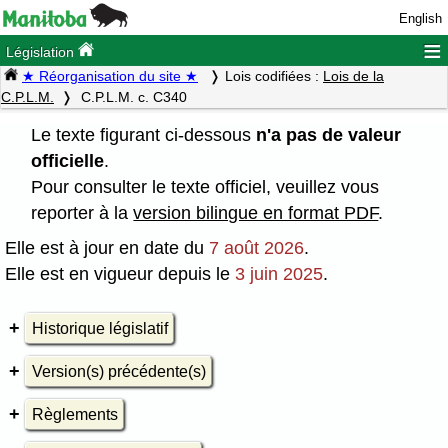
English
≡
Législation
★ Réorganisation du site ★
Lois codifiées :
Lois de la
C.P.L.M.
C.P.L.M. c. C340
Le texte figurant ci-dessous
n'a pas de valeur
officielle
.
Pour consulter le texte officiel, veuillez vous
reporter à la
version bilingue en format PDF
.
Elle est à jour en date du
7 août 2026
.
Elle est en vigueur depuis le
3 juin 2025
.
Historique législatif
Version(s) précédente(s)
Règlements