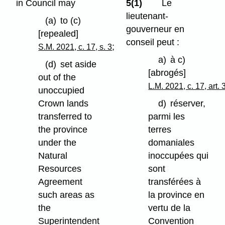
in Council may
5(1)
Le
lieutenant-
(a)
to (c)
gouverneur en
[repealed]
conseil peut :
;
S.M. 2021, c. 17, s. 3
a)
à c)
(d)
set aside
[abrogés]
out of the
L.M. 2021, c. 17, art. 
unoccupied
Crown lands
d)
réserver,
transferred to
parmi les
the province
terres
under the
domaniales
Natural
inoccupées qui
Resources
sont
Agreement
transférées à
such areas as
la province en
the
vertu de la
Superintendent
Convention