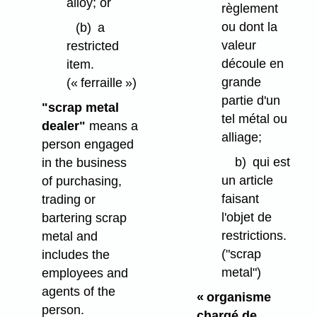
alloy; or
règlement
ou dont la
(b)
a
valeur
restricted
découle en
item.
grande
(« ferraille »)
partie d'un
"scrap metal
tel métal ou
dealer"
means a
alliage;
person engaged
b)
qui est
in the business
un article
of purchasing,
faisant
trading or
l'objet de
bartering scrap
restrictions.
metal and
("scrap
includes the
metal")
employees and
agents of the
« organisme
person.
chargé de