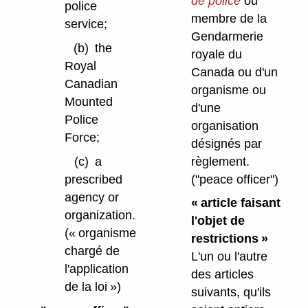
de police
ou
police
membre de la
service;
Gendarmerie
(b)
the
royale du
Royal
Canada ou d'un
Canadian
organisme ou
Mounted
d'une
Police
organisation
Force;
désignés par
règlement.
(c)
a
("peace officer")
prescribed
agency or
« article faisant
organization.
l'objet de
(« organisme
restrictions »
chargé de
L'un ou l'autre
l'application
des articles
de la loi »)
suivants, qu'ils