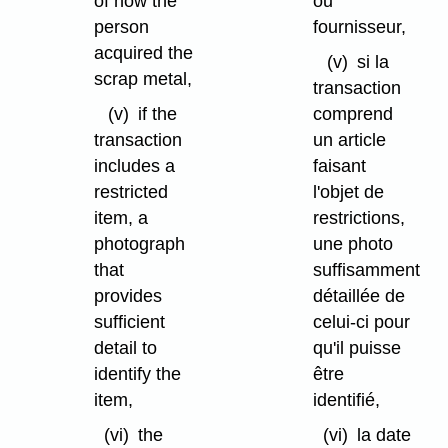
of how the
ou
person
fournisseur,
acquired the
(v)
si la
scrap metal,
transaction
(v)
if the
comprend
transaction
un article
includes a
faisant
restricted
l'objet de
item, a
restrictions,
photograph
une photo
that
suffisamment
provides
détaillée de
sufficient
celui-ci pour
detail to
qu'il puisse
identify the
être
item,
identifié,
(vi)
the
(vi)
la date