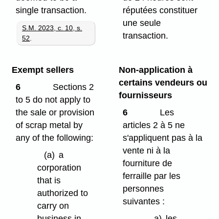
single transaction.
réputées constituer
une seule
S.M. 2023, c. 10, s.
transaction.
52
.
Exempt sellers
Non-application à
certains vendeurs ou
6
Sections 2
fournisseurs
to 5 do not apply to
the sale or provision
6
Les
of scrap metal by
articles 2 à 5 ne
any of the following:
s'appliquent pas à la
vente ni à la
(a)
a
fourniture de
corporation
ferraille par les
that is
personnes
authorized to
suivantes :
carry on
business in
a)
les