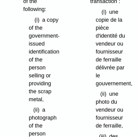
of the
transaction :
following:
(i)
une
(i)
a copy
copie de la
of the
pièce
government-
d'identité du
issued
vendeur ou
identification
fournisseur
of the
de ferraille
person
délivrée par
selling or
le
providing
gouvernement,
the scrap
(ii)
une
metal,
photo du
(ii)
a
vendeur ou
photograph
fournisseur
of the
de ferraille,
person
(iii)
des