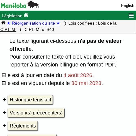
English
≡
Législation
★ Réorganisation du site ★
Lois codifiées :
Lois de la
C.P.L.M.
C.P.L.M. c. S40
Le texte figurant ci-dessous
n'a pas de valeur
officielle
.
Pour consulter le texte officiel, veuillez vous
reporter à la
version bilingue en format PDF
.
Elle est à jour en date du
4 août 2026
.
Elle est en vigueur depuis le
30 mai 2023
.
Historique législatif
Version(s) précédente(s)
Règlements