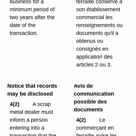
business for a
ferraille conserve à
minimum period of
son établissement
two years after the
commercial les
date of the
renseignements ou
transaction.
documents qu'il a
obtenus ou
consignés en
application des
articles 2 ou 3.
Notice that records
Avis de
may be disclosed
communication
possible des
4(2)
A scrap
documents
metal dealer must
inform a person
4(2)
Le
entering into a
commerçant en
transaction that the
ferraille avise les