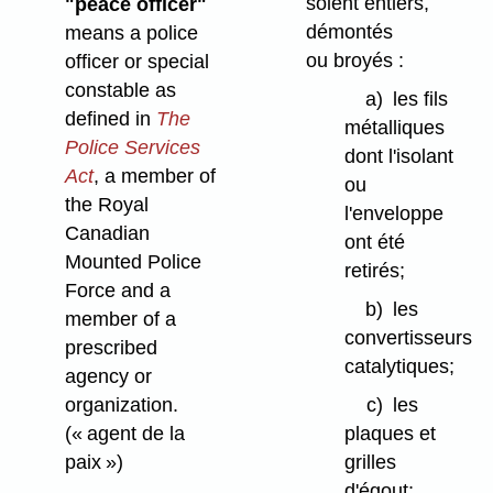
soient entiers,
"peace officer"
démontés
means a police
ou broyés :
officer or special
constable as
a)
les fils
defined in
The
métalliques
Police Services
dont l'isolant
Act
, a member of
ou
the Royal
l'enveloppe
Canadian
ont été
Mounted Police
retirés;
Force and a
b)
les
member of a
convertisseurs
prescribed
catalytiques;
agency or
organization.
c)
les
(« agent de la
plaques et
paix »)
grilles
d'égout;