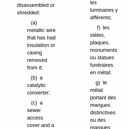
les
disassembled or
luminaires y
shredded:
afférents;
(a)
f)
les
metallic wire
stèles,
that has had
plaques,
insulation or
monuments
casing
ou statues
removed
funéraires
from it;
en métal;
(b)
a
g)
le
catalytic
métal
converter;
portant des
(c)
a
marques
sewer
distinctives
access
ou des
cover and a
marques