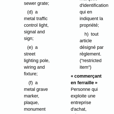
sewer grate;
d'identification
qui en
(d)
a
indiquent la
metal traffic
propriété;
control light,
signal and
h)
tout
sign;
article
désigné par
(e)
a
règlement.
street
("restricted
lighting pole,
item")
wiring and
fixture;
« commerçant
en ferraille »
(f)
a
Personne qui
metal grave
exploite une
marker,
entreprise
plaque,
d'achat,
monument