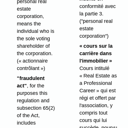
personal real
conformité avec
estate
la partie 3.
corporation,
("personal real
means the
estate
individual who is
corporation")
the sole voting
shareholder of
« cours sur la
the corporation.
carrière dans
(« actionnaire
l'immobilier »
contrôlant »)
Cours intitulé
« Real Estate as
"fraudulent
a Professional
act"
, for the
Career » qui est
purposes this
régi et offert par
regulation and
l'association, y
subsection 65(2)
compris tout
of the Act,
cours qui lui
includes
succède, pourvu