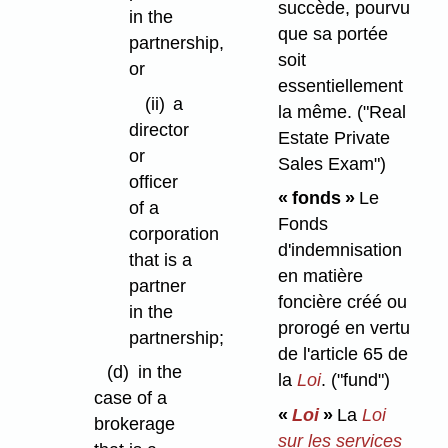
succède, pourvu
in the
que sa portée
partnership,
soit
or
essentiellement
(ii)
a
la même.
("Real
director
Estate Private
or
Sales Exam")
officer
« fonds »
Le
of a
Fonds
corporation
d'indemnisation
that is a
en matière
partner
foncière créé ou
in the
prorogé en vertu
partnership;
de l'article 65 de
(d)
in the
la
Loi
.
("fund")
case of a
«
Loi
»
La
Loi
brokerage
sur les services