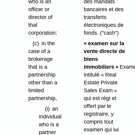
des mandats
who is an
bancaires et des
officer or
transferts
director of
électroniques de
that
fonds.
("cash")
corporation;
« examen sur la
(c)
in the
vente directe de
case of a
biens
brokerage
immobiliers »
Exam
that is a
intitulé « Real
partnership
Estate Private
other than a
Sales Exam »
limited
qui est régi et
partnership,
offert par le
(i)
an
registraire, y
individual
compris tout
who is a
examen qui lui
partner