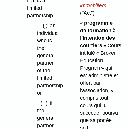
that is a
immobiliers
.
limited
("Act")
partnership,
« programme
(i)
an
de formation à
individual
l'intention des
who is
courtiers »
Cours
the
intitulé « Broker
general
Education
partner
Program » qui
of the
est administré et
limited
offert par
partnership,
l'association, y
or
compris tout
(iii)
if
cours qui lui
the
succède, pourvu
general
que sa portée
partner
soit