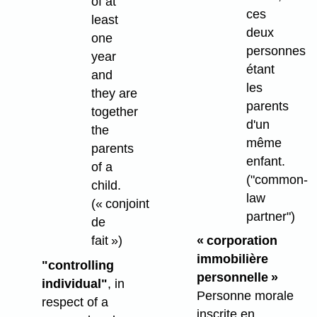
of at
ces
least
deux
one
personnes
year
étant
and
les
they are
parents
together
d'un
the
même
parents
enfant.
of a
("common-
child.
law
(« conjoint
partner")
de
fait »)
« corporation
immobilière
"controlling
personnelle »
individual"
, in
Personne morale
respect of a
inscrite en