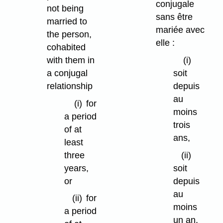
conjugale
not being
sans être
married to
mariée avec
the person,
elle :
cohabited
with them in
(i)
a conjugal
soit
relationship
depuis
au
(i)
for
moins
a period
trois
of at
ans,
least
three
(ii)
years,
soit
or
depuis
au
(ii)
for
moins
a period
un an,