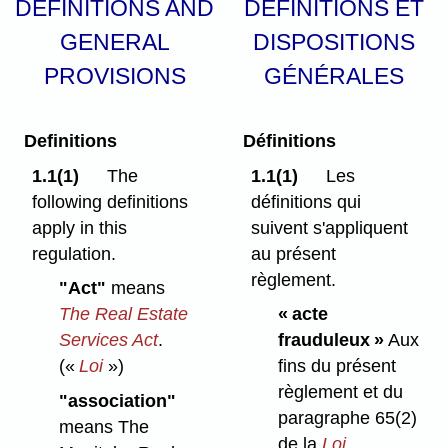
DEFINITIONS AND
DÉFINITIONS ET
GENERAL
DISPOSITIONS
PROVISIONS
GÉNÉRALES
Definitions
Définitions
1.1(1)
The
1.1(1)
Les
following definitions
définitions qui
apply in this
suivent s'appliquent
regulation.
au présent
règlement.
"Act"
means
The Real Estate
« acte
Services Act
.
frauduleux »
Aux
(«
Loi
»)
fins du présent
règlement et du
"association"
paragraphe 65(2)
means The
de la
Loi
,