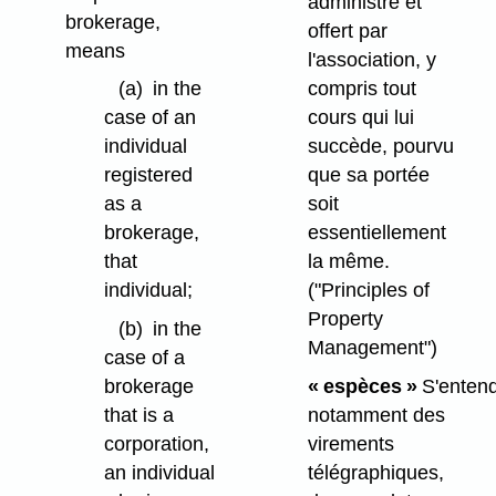
administré et
brokerage,
offert par
means
l'association, y
compris tout
(a)
in the
cours qui lui
case of an
succède, pourvu
individual
que sa portée
registered
soit
as a
essentiellement
brokerage,
la même.
that
("Principles of
individual;
Property
(b)
in the
Management")
case of a
« espèces »
S'enten
brokerage
notamment des
that is a
virements
corporation,
télégraphiques,
an individual