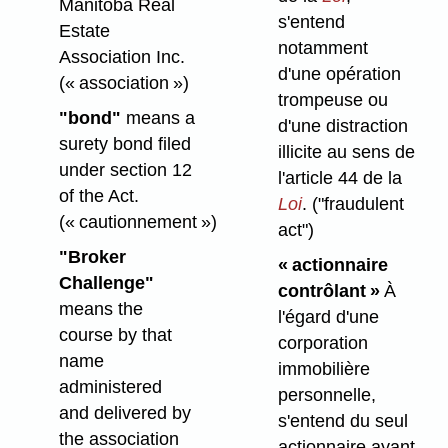
Manitoba Real
s'entend
Estate
notamment
Association Inc.
d'une opération
(« association »)
trompeuse ou
"bond"
means a
d'une distraction
surety bond filed
illicite au sens de
under section 12
l'article 44 de la
of the Act.
Loi
.
("fraudulent
(« cautionnement »)
act")
"Broker
« actionnaire
Challenge"
contrôlant »
À
means the
l'égard d'une
course by that
corporation
name
immobilière
administered
personnelle,
and delivered by
s'entend du seul
the association
actionnaire ayant