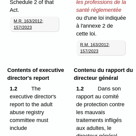
Schedule 2 of that
les professions de la
Act.
santé réglementée
ou d'une loi indiquée
M.R. 163/2012
;
à l'annexe 2 de
157/2023
cette loi.
R.M. 163/2012
;
157/2023
Contents of executive
Contenu du rapport du
director's report
directeur général
1.2
The
1.2
Dans son
executive director's
rapport au comité
report to the adult
de protection contre
abuse registry
les mauvais
committee must
traitements infligés
include
aux adultes, le
directeur général