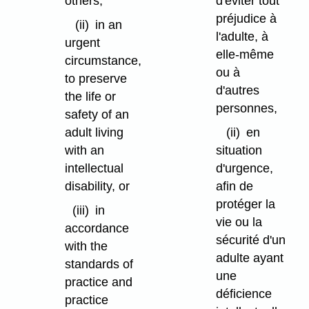
others,
d'éviter tout
préjudice à
(ii)
in an
l'adulte, à
urgent
elle-même
circumstance,
ou à
to preserve
d'autres
the life or
personnes,
safety of an
adult living
(ii)
en
with an
situation
intellectual
d'urgence,
disability, or
afin de
protéger la
(iii)
in
vie ou la
accordance
sécurité d'un
with the
adulte ayant
standards of
une
practice and
déficience
practice