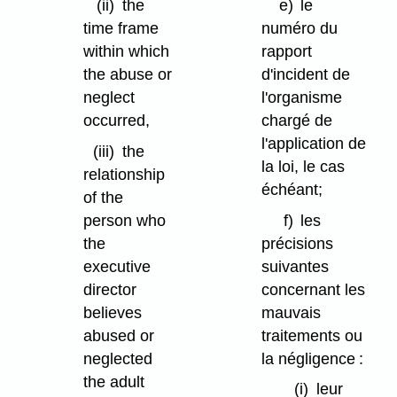
e)
le
(ii)
the
numéro du
time frame
rapport
within which
d'incident de
the abuse or
l'organisme
neglect
chargé de
occurred,
l'application de
(iii)
the
la loi, le cas
relationship
échéant;
of the
f)
les
person who
précisions
the
suivantes
executive
concernant les
director
mauvais
believes
traitements ou
abused or
la négligence :
neglected
the adult
(i)
leur