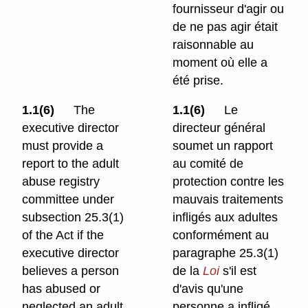
fournisseur d'agir ou
de ne pas agir était
raisonnable au
moment où elle a
été prise.
1.1(6)
The
1.1(6)
Le
executive director
directeur général
must provide a
soumet un rapport
report to the adult
au comité de
abuse registry
protection contre les
committee under
mauvais traitements
subsection 25.3(1)
infligés aux adultes
of the Act if the
conformément au
executive director
paragraphe 25.3(1)
believes a person
de la
Loi
s'il est
has abused or
d'avis qu'une
neglected an adult
personne a infligé