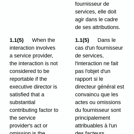
fournisseur de
services, elle doit
agir dans le cadre
de ses attributions.
1.1(5)
When the
1.1(5)
Dans le
interaction involves
cas d'un fournisseur
a service provider,
de services,
the interaction is not
l'interaction ne fait
considered to be
pas l'objet d'un
reportable if the
rapport si le
executive director is
directeur général est
satisfied that a
convaincu que les
substantial
actes ou omissions
contributing factor to
du fournisseur sont
the service
principalement
provider's act or
attribuables à l'un
omission is the
des facteurs