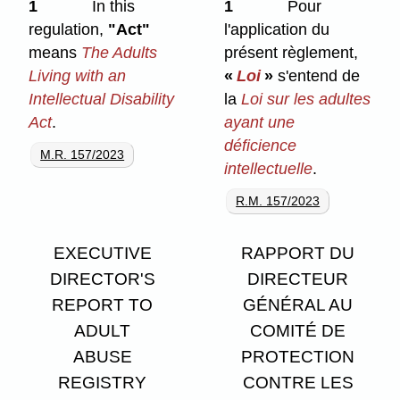
1
In this
1
Pour
regulation,
"Act"
l'application du
means
The Adults
présent règlement,
Living with an
«
Loi
»
s'entend de
Intellectual Disability
la
Loi sur les adultes
Act
.
ayant une
déficience
M.R. 157/2023
intellectuelle
.
R.M. 157/2023
EXECUTIVE
RAPPORT DU
DIRECTOR'S
DIRECTEUR
REPORT TO
GÉNÉRAL AU
ADULT
COMITÉ DE
ABUSE
PROTECTION
REGISTRY
CONTRE LES