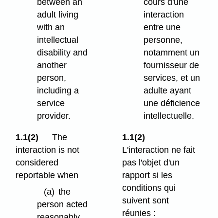
between an
cours d'une
adult living
interaction
with an
entre une
intellectual
personne,
disability and
notamment un
another
fournisseur de
person,
services, et un
including a
adulte ayant
service
une déficience
provider.
intellectuelle.
1.1(2)
The
1.1(2)
interaction is not
L'interaction ne fait
considered
pas l'objet d'un
reportable when
rapport si les
conditions qui
(a)
the
suivent sont
person acted
réunies :
reasonably