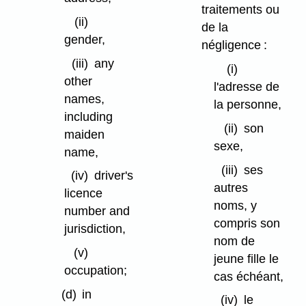
traitements ou
(ii)
de la
gender,
négligence :
(iii)
any
(i)
other
l'adresse de
names,
la personne,
including
(ii)
son
maiden
sexe,
name,
(iii)
ses
(iv)
driver's
autres
licence
noms, y
number and
compris son
jurisdiction,
nom de
(v)
jeune fille le
occupation;
cas échéant,
(d)
in
(iv)
le