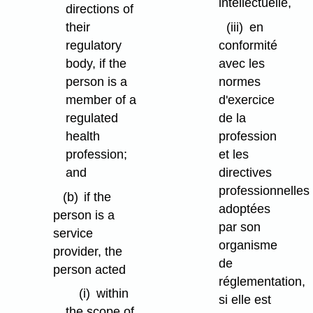
intellectuelle,
directions of
their
(iii)
en
regulatory
conformité
body, if the
avec les
person is a
normes
member of a
d'exercice
regulated
de la
health
profession
profession;
et les
and
directives
professionnelles
(b)
if the
adoptées
person is a
par son
service
organisme
provider, the
de
person acted
réglementation,
(i)
within
si elle est
the scope of