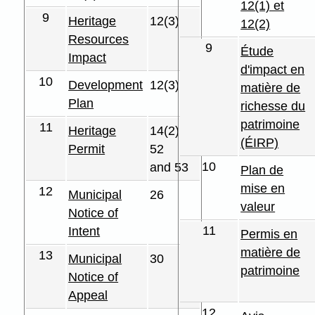
12(1) et
9
Heritage
12(3)
12(2)
Resources
9
Étude
Impact
d'impact en
10
Development
12(3)
matière de
Plan
richesse du
patrimoine
11
Heritage
14(2),
(ÉIRP)
Permit
52
10
and 53
Plan de
mise en
12
Municipal
26
valeur
Notice of
11
Intent
Permis en
matière de
13
Municipal
30
patrimoine
Notice of
Appeal
12