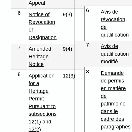
Appeal
6
Avis de
6
Notice of
9(3)
révocation
Revocation
de
of
qualification
Designation
7
Avis de
7
Amended
9(4)
qualification
Heritage
modifié
Notice
8
Demande
8
Application
12(3)
de permis
for a
en matière
Heritage
de
Permit
patrimoine
Pursuant to
dans le
subsections
cadre des
12(1) and
paragraphes
12(2)