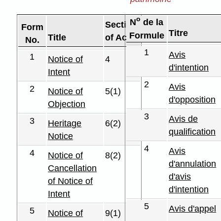
o
N
de la
Section
Form
Titre
Formule
Title
of Act
No.
1
Avis
1
Notice of
4
d'intention
Intent
2
Avis
2
Notice of
5(1)
d'opposition
Objection
3
Avis de
3
Heritage
6(2)
qualification
Notice
4
Avis
4
Notice of
8(2)
d'annulation
Cancellation
d'avis
of Notice of
d'intention
Intent
5
Avis d'appel
5
Notice of
9(1)