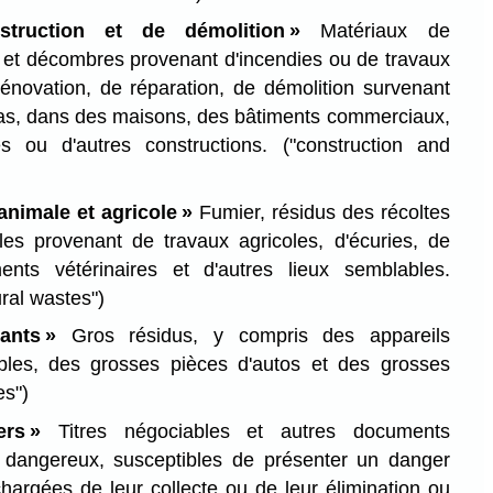
struction et de démolition »
Matériaux de
t et décombres provenant d'incendies ou de travaux
rénovation, de réparation, de démolition survenant
as, dans des maisons, des bâtiments commerciaux,
s ou d'autres constructions.
("construction and
animale et agricole »
Fumier, résidus des récoltes
es provenant de travaux agricoles, d'écuries, de
ments vétérinaires et d'autres lieux semblables.
ural wastes")
ants »
Gros résidus, y compris des appareils
les, des grosses pièces d'autos et des grosses
es")
ers »
Titres négociables et autres documents
 dangereux, susceptibles de présenter un danger
hargées de leur collecte ou de leur élimination ou