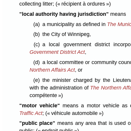
collecting litter;
(« récipient à ordures »)
"local authority having jurisdiction"
means
(a)
a municipality as defined in
The Munic
(b)
the City of Winnipeg,
(c)
a local government district incor
Government District Act
,
(d)
a local committee or community counc
Northern Affairs Act
, or
(e)
the minister charged by the Lieuten
with the administration of
The Northern Affa
compétente »)
"motor vehicle"
means a motor vehicle as 
Traffic Act
;
(« véhicule automobile »)
"public place"
means any area that is used or
public;
(« endroit public »)