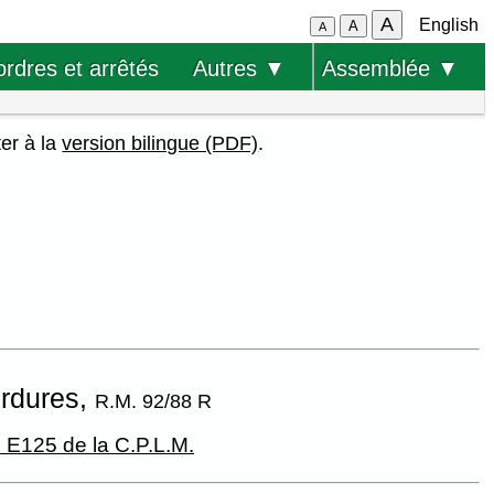
A
English
A
A
ordres et arrêtés
Autres ▼
Assemblée ▼
ter à la
version bilingue (PDF)
.
ordures,
R.M. 92/88 R
. E125 de la C.P.L.M.