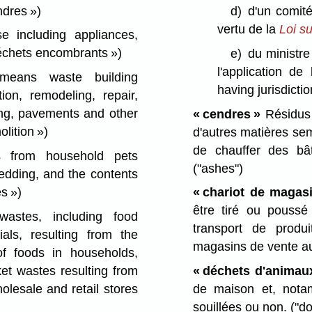
ndres »)
d)
d'un comité
vertu de la
Loi su
 including appliances,
échets encombrants »)
e)
du ministre
l'application de
eans waste building
having jurisdictio
ion, remodeling, repair,
ding, pavements and other
« cendres »
Résidus 
lition »)
d'autres matières sem
de chauffer des bât
from household pets
("ashes")
bedding, and the contents
s »)
« chariot de magas
être tiré ou poussé
stes, including food
transport de produ
als, resulting from the
magasins de vente au 
of foods in households,
et wastes resulting from
« déchets d'animau
olesale and retail stores
de maison et, notam
souillées ou non.
("d