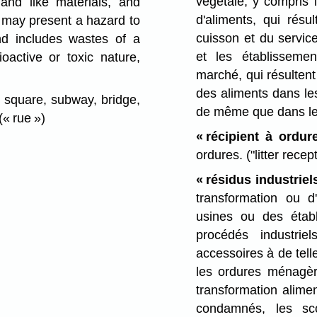
végétale, y compris 
nd like materials, and
d'aliments, qui résu
 may present a hazard to
cuisson et du service
and includes wastes of a
et les établisseme
ioactive or toxic nature,
marché, qui résultent
des aliments dans le
 square, subway, bridge,
de même que dans l
(« rue »)
« récipient à ordur
ordures.
("litter recep
« résidus industriel
transformation ou 
usines ou des étab
procédés industrie
accessoires à de telle
les ordures ménagèr
transformation alimen
condamnés, les sco