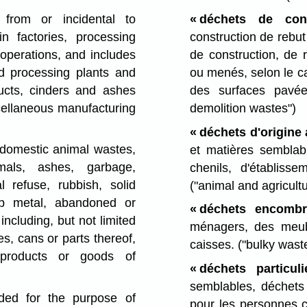
from or incidental to
« déchets de con
n factories, processing
construction de rebu
 operations, and includes
de construction, de 
d processing plants and
ou menés, selon le c
cts, cinders and ashes
des surfaces pavée
cellaneous manufacturing
demolition wastes")
« déchets d'origine 
 domestic animal wastes,
et matières semblabl
mals, ashes, garbage,
chenils, d'établisse
l refuse, rubbish, solid
("animal and agricult
ap metal, abandoned or
« déchets encombr
ncluding, but not limited
ménagers, des meub
es, cans or parts thereof,
caisses.
("bulky wast
 products or goods of
« déchets particuli
semblables, déchets
ded for the purpose of
pour les personnes c