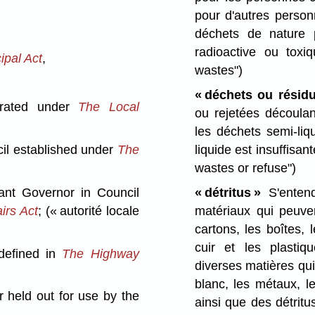
pour d'autres person
déchets de nature p
radioactive ou toxi
ipal Act
,
wastes")
« déchets ou résidu
porated under
The Local
ou rejetées découlan
les déchets semi-li
il established under
The
liquide est insuffisa
wastes or refuse")
ant Governor in Council
« détritus »
S'entend
irs Act
;
(« autorité locale
matériaux qui peuven
cartons, les boîtes, 
cuir et les plastiq
defined in
The Highway
diverses matières qu
blanc, les métaux, l
 held out for use by the
ainsi que des détrit