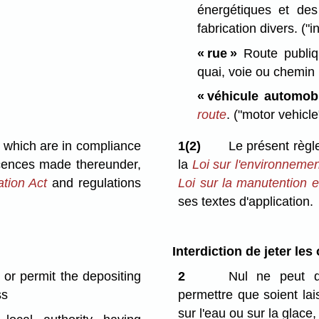
énergétiques et de
fabrication divers.
("i
« rue »
Route publiqu
quai, voie ou chemin 
« véhicule automobi
route
.
("motor vehicle
s which are in compliance
1(2)
Le présent règl
cences made thereunder,
la
Loi sur l'environnemen
tion Act
and regulations
Loi sur la manutention 
ses textes d'application.
Interdiction de jeter les
 or permit the depositing
2
Nul ne peut dé
ss
permettre que soient la
sur l'eau ou sur la glace