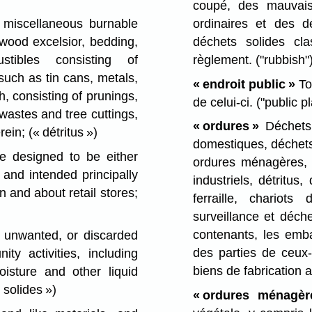
coupé, des mauvais
ordinaires et des d
 miscellaneous burnable
déchets solides cl
 wood excelsior, bedding,
règlement.
("rubbish"
stibles consisting of
such as tin cans, metals,
« endroit public »
Tou
h, consisting of prunings,
de celui-ci.
("public p
wastes and tree cuttings,
« ordures »
Déchets 
erein;
(« détritus »)
domestiques, déchets
e designed to be either
ordures ménagères, d
nd intended principally
industriels, détritus
 and about retail stores;
ferraille, chario
surveillance et déch
contenants, les emba
 unwanted, or discarded
des parties de ceux-c
ty activities, including
biens de fabrication
oisture and other liquid
 solides »)
« ordures ménagèr