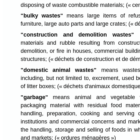
disposing of waste combustible materials;
(« ce
"bulky wastes"
means large items of refuse
furniture, large auto parts and large crates;
(« d
"construction and demolition wastes"
m
materials and rubble resulting from construct
demolition, or fire in houses, commercial buil
structures;
(« déchets de construction et de démo
"domestic animal wastes"
means wastes 
including, but not limited to, excrement, used 
of litter boxes;
(« déchets d'animaux domestique
"garbage"
means animal and vegetable wa
packaging material with residual food materi
handling, preparation, cooking and serving 
institutions and commercial concerns and mark
the handling, storage and selling of foods in wh
and markets;
(« ordures ménagères »)