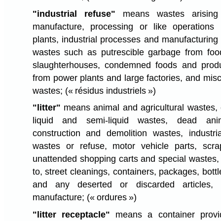
"industrial refuse"
means wastes arising 
manufacture, processing or like operations i
plants, industrial processes and manufacturing
wastes such as putrescible garbage from foo
slaughterhouses, condemned foods and produ
from power plants and large factories, and mis
wastes;
(« résidus industriels »)
"litter"
means animal and agricultural wastes,
liquid and semi-liquid wastes, dead ani
construction and demolition wastes, industria
wastes or refuse, motor vehicle parts, scr
unattended shopping carts and special wastes, i
to, street cleanings, containers, packages, bottl
and any deserted or discarded articles,
manufacture;
(« ordures »)
"litter receptacle"
means a container provi