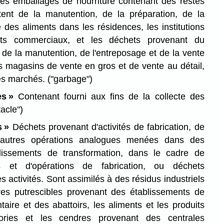
les emballages de nourriture contenant des restes
ltent de la manutention, de la préparation, de la
 des aliments dans les résidences, les institutions
nts commerciaux, et les déchets provenant du
 de la manutention, de l'entreposage et de la vente
s magasins de vente en gros et de vente au détail,
es marchés.
("garbage")
es »
Contenant fourni aux fins de la collecte des
tacle")
s »
Déchets provenant d'activités de fabrication, de
d'autres opérations analogues menées dans des
lissements de transformation, dans le cadre de
ls et d'opérations de fabrication, ou déchets
s activités. Sont assimilés à des résidus industriels
es putrescibles provenant des établissements de
taire et des abattoirs, les aliments et les produits
ries et les cendres provenant des centrales