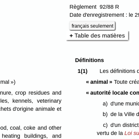
Règlement 92/88 R
Date d'enregistrement : le 2
français seulement
Table des matières
Définitions
1(1)
Les définitions 
imal »)
« animal »
Toute créa
ure, crop residues and
« autorité locale co
bles, kennels, veterinary
a)
d'une munic
chets d'origine animale et
b)
de la Ville
c)
d'un distri
od, coal, coke and other
vertu de la
Loi su
 heating buildings, and