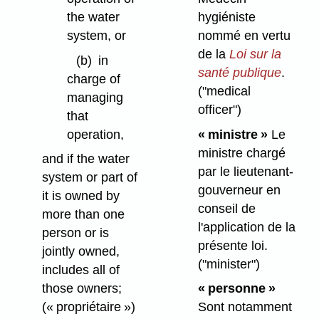
the water
hygiéniste
system, or
nommé en vertu
de la
Loi sur la
(b)
in
santé publique
.
charge of
("medical
managing
officer")
that
operation,
« ministre »
Le
ministre chargé
and if the water
par le lieutenant-
system or part of
gouverneur en
it is owned by
conseil de
more than one
l'application de la
person or is
présente loi.
jointly owned,
("minister")
includes all of
those owners;
« personne »
(« propriétaire »)
Sont notamment