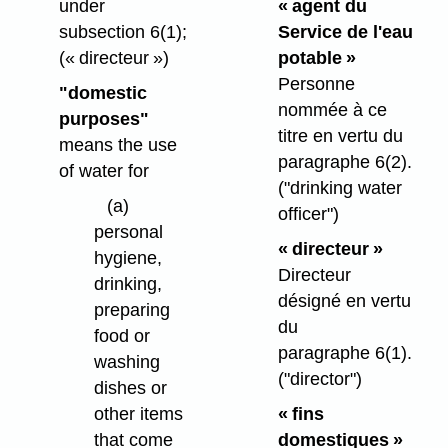
under
« agent du
subsection 6(1);
Service de l'eau
(« directeur »)
potable »
Personne
"domestic
nommée à ce
purposes"
titre en vertu du
means the use
paragraphe 6(2).
of water for
("drinking water
(a)
officer")
personal
« directeur »
hygiene,
Directeur
drinking,
désigné en vertu
preparing
du
food or
paragraphe 6(1).
washing
("director")
dishes or
other items
« fins
that come
domestiques »