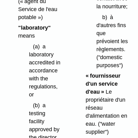
(« agent du
la nourriture;
Service de l'eau
potable »)
b)
à
d'autres fins
"laboratory"
que
means
prévoient les
(a)
a
règlements.
laboratory
("domestic
accredited in
purposes")
accordance
« fournisseur
with the
d'un service
regulations,
d'eau »
Le
or
propriétaire d'un
(b)
a
réseau
testing
d'alimentation en
facility
eau.
("water
approved by
supplier")
the director