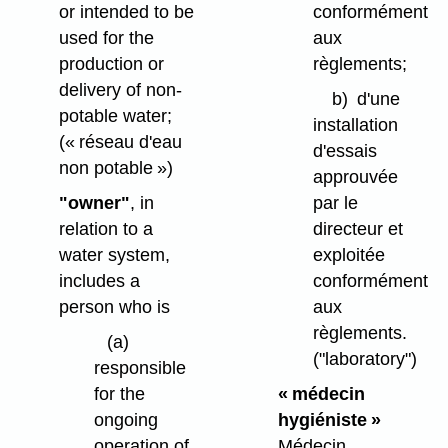
or intended to be
conformément
used for the
aux
production or
règlements;
delivery of non-
b)
d'une
potable water;
installation
(« réseau d'eau
d'essais
non potable »)
approuvée
"owner"
, in
par le
relation to a
directeur et
water system,
exploitée
includes a
conformément
person who is
aux
règlements.
(a)
("laboratory")
responsible
for the
« médecin
ongoing
hygiéniste »
operation of
Médecin