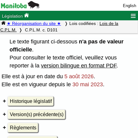
English
≡
Législation
★ Réorganisation du site ★
Lois codifiées :
Lois de la
C.P.L.M.
C.P.L.M. c. D101
Le texte figurant ci-dessous
n'a pas de valeur
officielle
.
Pour consulter le texte officiel, veuillez vous
reporter à la
version bilingue en format PDF
.
Elle est à jour en date du
5 août 2026
.
Elle est en vigueur depuis le
30 mai 2023
.
Historique législatif
Version(s) précédente(s)
Règlements