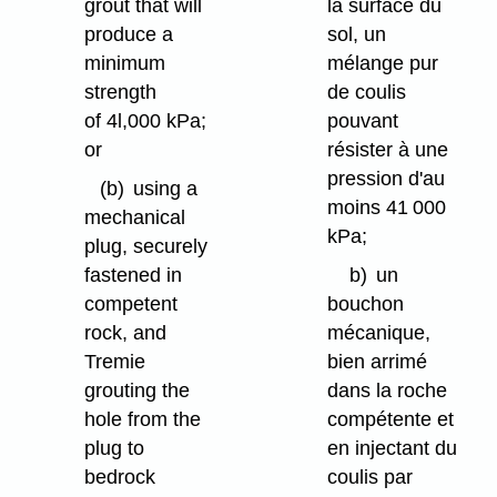
grout that will
la surface du
produce a
sol, un
minimum
mélange pur
strength
de coulis
of 4l,000 kPa;
pouvant
or
résister à une
pression d'au
(b)
using a
moins 41 000
mechanical
kPa;
plug, securely
fastened in
b)
un
competent
bouchon
rock, and
mécanique,
Tremie
bien arrimé
grouting the
dans la roche
hole from the
compétente et
plug to
en injectant du
bedrock
coulis par