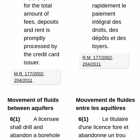
for the total
rapidement le
amount of
paiement
fees, deposits
intégral des
and rent is
droits, des
promptly
dépôts et des
processed by
loyers.
the credit card
R.M. 177/2002
;
issuer.
204/2011
M.R. 177/2002
;
204/2011
Movement of fluids
Mouvement de fluides
between aquifers
entre les aquifères
6(1)
A licensee
6(1)
Le titulaire
shall drill and
d'une licence fore et
abandon a borehole
abandonne un trou