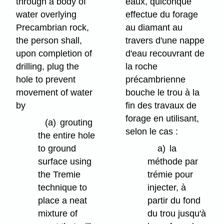
through a body of
eaux, quiconque
water overlying
effectue du forage
Precambrian rock,
au diamant au
the person shall,
travers d'une nappe
upon completion of
d'eau recouvrant de
drilling, plug the
la roche
hole to prevent
précambrienne
movement of water
bouche le trou à la
by
fin des travaux de
forage en utilisant,
(a)
grouting
selon le cas :
the entire hole
to ground
a)
la
surface using
méthode par
the Tremie
trémie pour
technique to
injecter, à
place a neat
partir du fond
mixture of
du trou jusqu'à