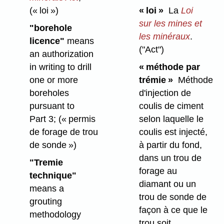
(« loi »)
« loi »
La
Loi
sur les mines et
"borehole
les minéraux
.
licence"
means
("Act")
an authorization
in writing to drill
« méthode par
one or more
trémie »
Méthode
boreholes
d'injection de
pursuant to
coulis de ciment
Part 3;
(« permis
selon laquelle le
de forage de trou
coulis est injecté,
de sonde »)
à partir du fond,
dans un trou de
"Tremie
forage au
technique"
diamant ou un
means a
trou de sonde de
grouting
façon à ce que le
methodology
trou soit