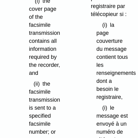
(i)
the
registraire par
cover page
télécopieur si :
of the
facsimile
(i)
la
transmission
page
contains all
couverture
information
du message
required by
contient tous
the recorder,
les
and
renseignements
dont a
(ii)
the
besoin le
facsimile
registraire,
transmission
is sent to a
(i)
le
specified
message est
facsimile
envoyé à un
number; or
numéro de