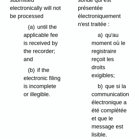
submitted
sonde qui est
electronically will not
présentée
be processed
électroniquement
n'est traitée :
(a)
until the
applicable fee
a)
qu'au
is received by
moment où le
the recorder;
registraire
and
reçoit les
droits
(b)
if the
exigibles;
electronic filing
is incomplete
b)
que si la
or illegible.
communication
électronique a
été complétée
et que le
message est
lisible.