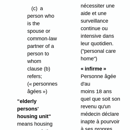
nécessiter une
(c)
a
aide et une
person who
surveillance
is the
continue ou
spouse or
intensive dans
common-law
leur quotidien.
partner of a
("personal care
person to
home")
whom
clause (b)
« infirme »
refers;
Personne âgée
(« personnes
d'au
âgées »)
moins 18 ans
quel que soit son
"elderly
revenu qu'un
persons'
médecin déclare
housing unit"
inapte à pourvoir
means housing
à ses propres