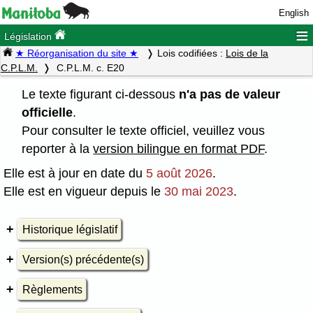
English
≡
Législation
★ Réorganisation du site ★
Lois codifiées :
Lois de la
C.P.L.M.
C.P.L.M. c. E20
Le texte figurant ci-dessous
n'a pas de valeur
officielle
.
Pour consulter le texte officiel, veuillez vous
reporter à la
version bilingue en format PDF
.
Elle est à jour en date du
5 août 2026
.
Elle est en vigueur depuis le
30 mai 2023
.
Historique législatif
Version(s) précédente(s)
Règlements