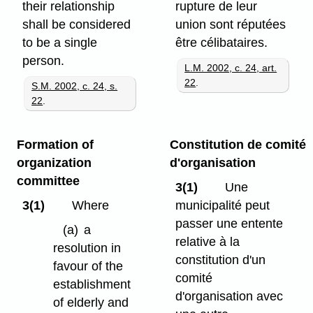
their relationship
rupture de leur
shall be considered
union sont réputées
to be a single
être célibataires.
person.
L.M. 2002, c. 24, art.
22
.
S.M. 2002, c. 24, s.
22
.
Formation of
Constitution de comité
organization
d'organisation
committee
3(1)
Une
3(1)
Where
municipalité peut
passer une entente
(a)
a
relative à la
resolution in
constitution d'un
favour of the
comité
establishment
d'organisation avec
of elderly and