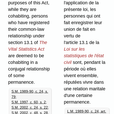
purposes of this Act,
l'application de la
while they are
présente loi, les
cohabiting, persons
personnes qui ont
who have registered
fait enregistrer leur
their common-law
union de fait en
relationship under
vertu de
section 13.1 of
The
l'article 13.1 de la
Vital Statistics Act
Loi sur les
are deemed to be
statistiques de l'état
cohabiting in a
civil
sont, pendant la
conjugal relationship
période où elles
of some
vivent ensemble,
permanence.
réputées vivre dans
une relation maritale
S.M. 1989-90, c. 24, s.
d'une certaine
79
;
permanence.
S.M. 1997, c. 60, s. 2
;
S.M. 2002, c. 24, s. 22
;
L.M. 1989-90, c. 24, art.
S.M. 2002, c. 48, s. 28
.