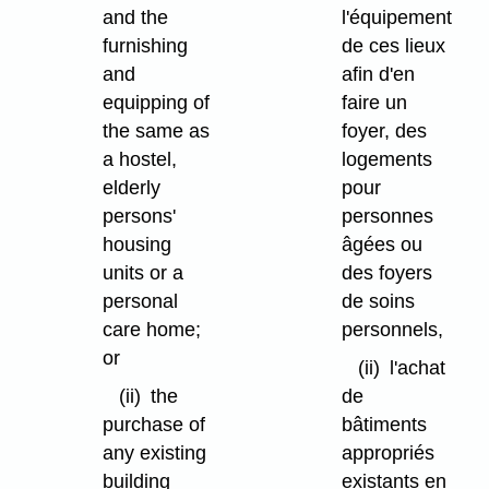
and the
l'équipement
furnishing
de ces lieux
and
afin d'en
equipping of
faire un
the same as
foyer, des
a hostel,
logements
elderly
pour
persons'
personnes
housing
âgées ou
units or a
des foyers
personal
de soins
care home;
personnels,
or
(ii)
l'achat
(ii)
the
de
purchase of
bâtiments
any existing
appropriés
building
existants en