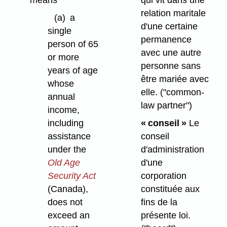
means
qui vit dans une
relation maritale
(a)
a
d'une certaine
single
permanence
person of 65
avec une autre
or more
personne sans
years of age
être mariée avec
whose
elle.
("common-
annual
law partner")
income,
including
« conseil »
Le
assistance
conseil
under the
d'administration
Old Age
d'une
Security Act
corporation
(Canada),
constituée aux
does not
fins de la
exceed an
présente loi.