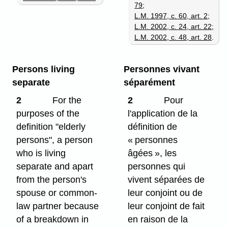
79
;
L.M. 1997, c. 60, art. 2
;
L.M. 2002, c. 24, art. 22
;
L.M. 2002, c. 48, art. 28
.
Persons living
Personnes vivant
separate
séparément
2
For the
2
Pour
purposes of the
l'application de la
definition "elderly
définition de
persons", a person
« personnes
who is living
âgées », les
separate and apart
personnes qui
from the person's
vivent séparées de
spouse or common-
leur conjoint ou de
law partner because
leur conjoint de fait
of a breakdown in
en raison de la