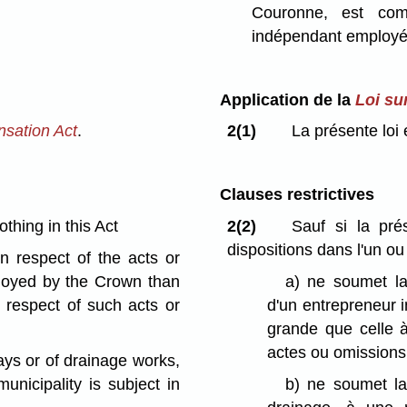
Couronne, est comp
indépendant employé
Application de la
Loi su
sation Act
.
2(1)
La présente loi
Clauses restrictives
thing in this Act
2(2)
Sauf si la pré
dispositions dans l'un ou
in respect of the acts or
loyed by the Crown than
a)
ne soumet la
 respect of such acts or
d'un entrepreneur 
grande que celle à
actes ou omissions s
ays or of drainage works,
municipality is subject in
b)
ne soumet la