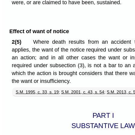
were, or are claimed to have been, sustained.
Effect of want of notice
2(5)
Where death results from an accident 
applies, the want of the notice required under subse
an action; and in all other cases the want or ins
required under subsection (3), is not a bar to an a
which the action is brought considers that there 
the want or insufficiency.
S.M. 1995, c. 33, s. 19
;
S.M. 2001, c. 43, s. 54
;
S.M. 2013, c. 5
PART I
SUBSTANTIVE LAW