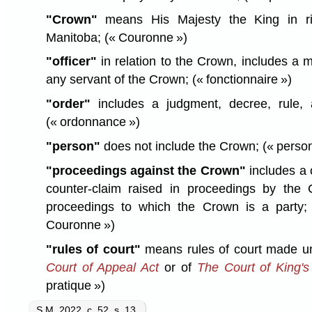
"Crown"
means His Majesty the King in ri
Manitoba;
(« Couronne »)
"officer"
in relation to the Crown, includes a 
any servant of the Crown;
(« fonctionnaire »)
"order"
includes a judgment, decree, rule, 
(« ordonnance »)
"person"
does not include the Crown;
(« perso
"proceedings against the Crown"
includes a c
counter-claim raised in proceedings by the 
proceedings to which the Crown is a party
Couronne »)
"rules of court"
means rules of court made un
Court of Appeal Act
or of
The Court of King'
pratique »)
S.M. 2022, c. 52, s. 13
.