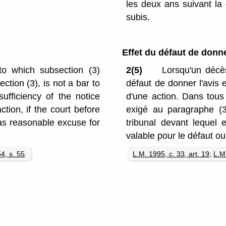
les deux ans suivant la
subis.
Effet du défaut de donne
to which subsection (3)
2(5)
Lorsqu'un décès
ction (3), is not a bar to
défaut de donner l'avis 
ufficiency of the notice
d'une action. Dans tous 
ction, if the court before
exigé au paragraphe (3)
was reasonable excuse for
tribunal devant lequel e
valable pour le défaut ou 
4, s. 55
.
L.M. 1995, c. 33, art. 19
;
L.M.