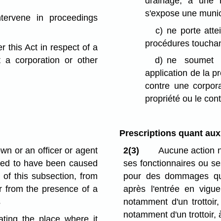
drainage, à une r
s'expose une munici
ntervene in proceedings
c)
ne porte atte
procédures touchant
 this Act in respect of a
t a corporation or other
d)
ne soumet 
application de la p
contre une corpora
propriété ou le cont
Prescriptions quant aux
wn or an officer or agent
2(3)
Aucune action n
eged to have been caused
ses fonctionnaires ou se
 of this subsection, from
pour des dommages qui 
or from the presence of a
après l'entrée en vigue
s
notamment d'un trottoir
notamment d'un trottoir, 
cating the place where it