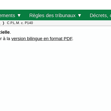
Décrets, 
ements ▼
Règles des tribunaux ▼
.
C.P.L.M. c. P140
ielle
.
er à la
version bilingue en format PDF
.