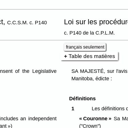
ct,
Loi sur les procédu
C.C.S.M. c. P140
c. P140 de la C.P.L.M.
français seulement
Table des matières
ent of the Legislative
SA MAJESTÉ, sur l'avis 
Manitoba, édicte :
Définitions
1
Les définitions 
 includes an independent
« Couronne »
Sa Maj
ant »)
("Crown")