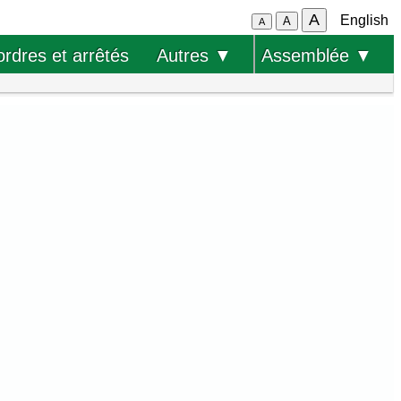
A
English
A
A
ordres et arrêtés
Autres ▼
Assemblée ▼