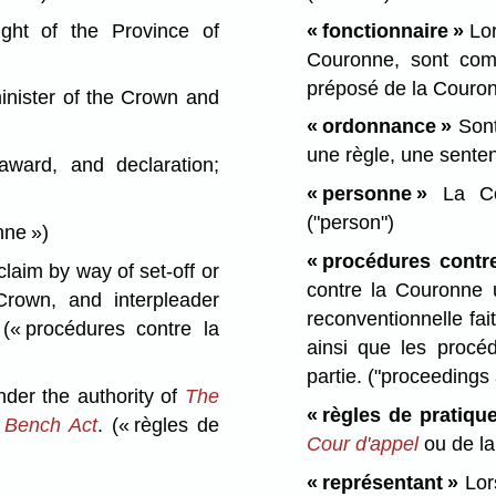
ght of the Province of
« fonctionnaire »
Lor
Couronne, sont comp
préposé de la Couro
minister of the Crown and
« ordonnance »
Sont
une règle, une senten
award, and declaration;
« personne »
La Cou
("person")
nne »)
« procédures contr
laim by way of set-off or
contre la Couronne
Crown, and interpleader
reconventionnelle fa
;
(« procédures contre la
ainsi que les procéd
partie.
("proceedings 
der the authority of
The
« règles de pratique
s Bench Act
.
(« règles de
Cour d'appel
ou de l
« représentant »
Lors