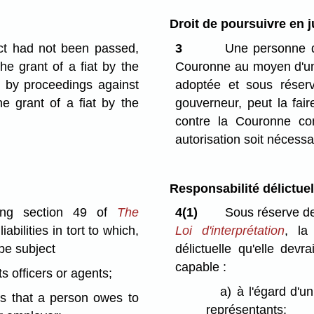
Droit de poursuivre en 
Act had not been passed,
3
Une personne qu
the grant of a fiat by the
Couronne au moyen d'une p
t by proceedings against
adoptée et sous réserv
e grant of a fiat by the
gouverneur, peut la fair
contre la Couronne con
autorisation soit nécessa
Responsabilité délictue
ding section 49 of
The
4(1)
Sous réserve de 
iabilities in tort to which,
Loi d'interprétation
, la
 be subject
délictuelle qu'elle dev
capable :
ts officers or agents;
a)
à l'égard d'u
es that a person owes to
représentants;