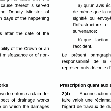
 cause thereof is served
a)
qu'un avis écr
the Deputy Minister of
de même que la nat
en days of the happening
signifié ou envo
l'Infrastructure
survenance;
s after the date of the
b)
que l'action
l'accident.
bility of the Crown or an
of misfeasance or of non-
Le présent paragrap
responsabilité de la
représentants découle d'
orks
Prescription quant aux 
wn to enforce a claim for
2(4)
Aucune action n
pect of drainage works
faire valoir une réclam
ate on which the damages
l'égard de travaux de dr