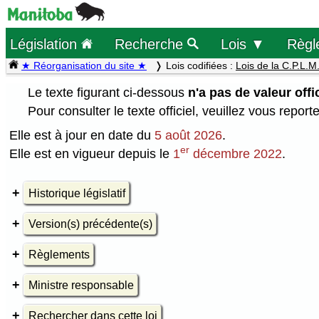
Législation
Recherche
Lois ▼
Règl
★ Réorganisation du site ★
Lois codifiées :
Lois de la C.P.L.M
Le texte figurant ci-dessous
n'a pas de valeur offic
Pour consulter le texte officiel, veuillez vous report
Elle est à jour en date du
5 août 2026
.
er
Elle est en vigueur depuis le
1
décembre 2022
.
Historique législatif
Version(s) précédente(s)
Règlements
Ministre responsable
Rechercher dans cette loi