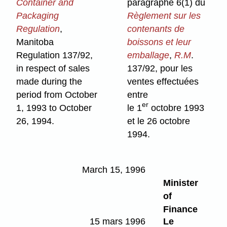
Container and
paragraphe 6(1) du
Packaging
Règlement sur les
Regulation
,
contenants de
Manitoba
boissons et leur
Regulation 137/92,
emballage
,
R.M
.
in respect of sales
137/92, pour les
made during the
ventes effectuées
period from October
entre
er
1, 1993 to October
le 1
octobre 1993
26, 1994.
et le 26 octobre
1994.
March 15, 1996
Minister
of
Finance
15 mars 1996
Le