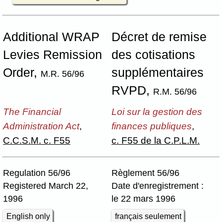
Additional WRAP
Décret de remise
Levies Remission
des cotisations
Order,
supplémentaires
M.R. 56/96
RVPD,
R.M. 56/96
The Financial
Loi sur la gestion des
Administration Act
,
finances publiques
,
C.C.S.M. c. F55
c. F55 de la C.P.L.M.
Regulation 56/96
Règlement 56/96
Registered March 22,
Date d'enregistrement :
1996
le 22 mars 1996
English only
français seulement