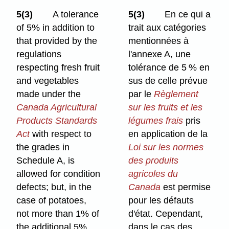
5(3)
A tolerance
5(3)
En ce qui a
of 5% in addition to
trait aux catégories
that provided by the
mentionnées à
regulations
l'annexe A, une
respecting fresh fruit
tolérance de 5 % en
and vegetables
sus de celle prévue
made under the
par le
Règlement
Canada Agricultural
sur les fruits et les
Products Standards
légumes frais
pris
Act
with respect to
en application de la
the grades in
Loi sur les normes
Schedule A, is
des produits
allowed for condition
agricoles du
defects; but, in the
Canada
est permise
case of potatoes,
pour les défauts
not more than 1% of
d'état. Cependant,
the additional 5%
dans le cas des