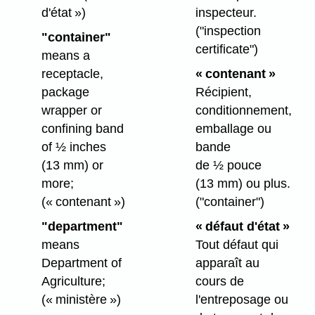
d'état »)
inspecteur.
("inspection
"container"
certificate")
means a
receptacle,
« contenant »
package
Récipient,
wrapper or
conditionnement,
confining band
emballage ou
of ½ inches
bande
(13 mm) or
de ½ pouce
more;
(13 mm) ou plus.
(« contenant »)
("container")
"department"
« défaut d'état »
means
Tout défaut qui
Department of
apparaît au
Agriculture;
cours de
(« ministère »)
l'entreposage ou