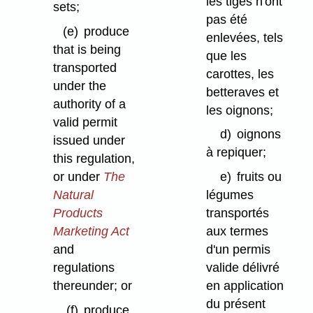
les tiges n'ont
sets;
pas été
(e)
produce
enlevées, tels
that is being
que les
transported
carottes, les
under the
betteraves et
authority of a
les oignons;
valid permit
d)
oignons
issued under
à repiquer;
this regulation,
or under
The
e)
fruits ou
Natural
légumes
Products
transportés
Marketing Act
aux termes
and
d'un permis
regulations
valide délivré
thereunder; or
en application
du présent
(f)
produce