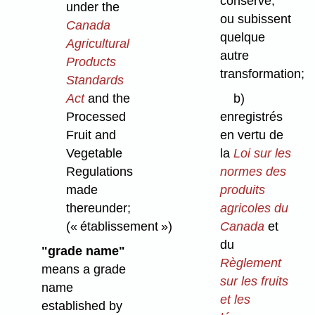
conserve,
under the
ou subissent
Canada
quelque
Agricultural
autre
Products
transformation;
Standards
Act
and the
b)
Processed
enregistrés
Fruit and
en vertu de
Vegetable
la
Loi sur les
Regulations
normes des
made
produits
thereunder;
agricoles du
(« établissement »)
Canada
et
du
"grade name"
Règlement
means a grade
sur les fruits
name
et les
established by