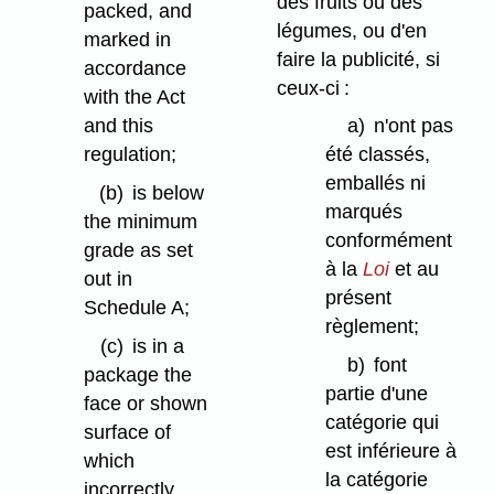
des fruits ou des
packed, and
légumes, ou d'en
marked in
faire la publicité, si
accordance
ceux-ci :
with the Act
and this
a)
n'ont pas
regulation;
été classés,
emballés ni
(b)
is below
marqués
the minimum
conformément
grade as set
à la
Loi
et au
out in
présent
Schedule A;
règlement;
(c)
is in a
b)
font
package the
partie d'une
face or shown
catégorie qui
surface of
est inférieure à
which
la catégorie
incorrectly