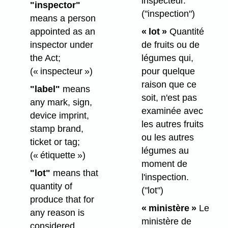
inspecteur.
"inspector"
("inspection")
means a person
appointed as an
« lot »
Quantité
inspector under
de fruits ou de
the Act;
légumes qui,
(« inspecteur »)
pour quelque
raison que ce
"label"
means
soit, n'est pas
any mark, sign,
examinée avec
device imprint,
les autres fruits
stamp brand,
ou les autres
ticket or tag;
légumes au
(« étiquette »)
moment de
"lot"
means that
l'inspection.
quantity of
("lot")
produce that for
« ministère »
Le
any reason is
ministère de
considered