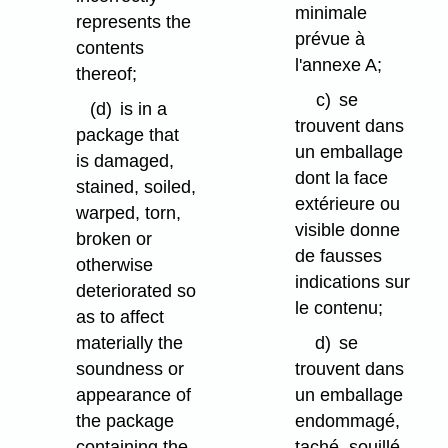
minimale
represents the
prévue à
contents
l'annexe A;
thereof;
c)
se
(d)
is in a
trouvent dans
package that
un emballage
is damaged,
dont la face
stained, soiled,
extérieure ou
warped, torn,
visible donne
broken or
de fausses
otherwise
indications sur
deteriorated so
le contenu;
as to affect
materially the
d)
se
soundness or
trouvent dans
appearance of
un emballage
the package
endommagé,
containing the
taché, souillé,