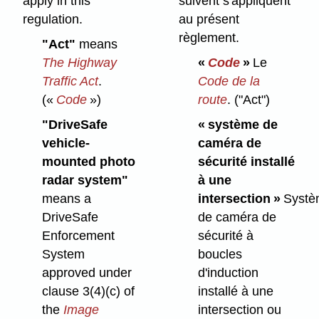
apply in this
suivent s'appliquent
regulation.
au présent
règlement.
"Act"
means
The Highway
«
Code
»
Le
Traffic Act
.
Code de la
(«
Code
»)
route
.
("Act")
"DriveSafe
« système de
vehicle-
caméra de
mounted photo
sécurité installé
radar system"
à une
means a
intersection »
Systè
DriveSafe
de caméra de
Enforcement
sécurité à
System
boucles
approved under
d'induction
clause 3(4)⁠(c) of
installé à une
the
Image
intersection ou