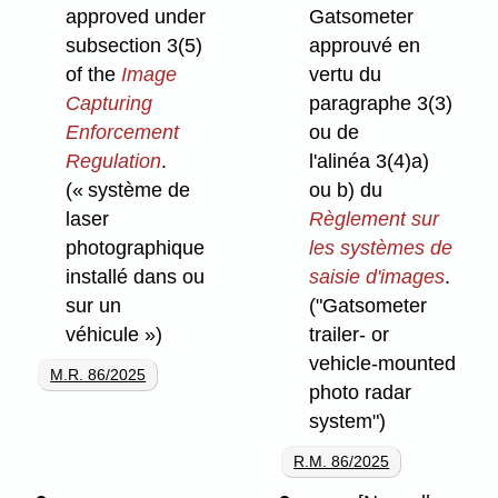
approved under
Gatsometer
subsection 3(5)
approuvé en
of the
Image
vertu du
Capturing
paragraphe 3(3)
Enforcement
ou de
Regulation
.
l'alinéa 3(4)a)
(« système de
ou b) du
laser
Règlement sur
photographique
les systèmes de
installé dans ou
saisie d'images
.
sur un
("Gatsometer
véhicule »)
trailer- or
vehicle-mounted
M.R. 86/2025
photo radar
system")
R.M. 86/2025