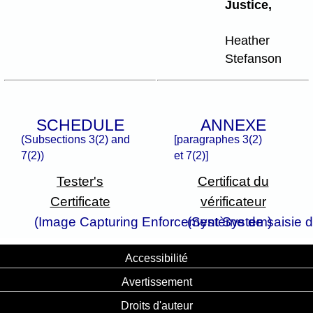
Justice,
Heather
Stefanson
SCHEDULE
ANNEXE
(Subsections 3(2) and
[paragraphes 3(2)
7(2))
et 7(2)]
Tester's
Certificat du
Certificate
vérificateur
(Image Capturing Enforcement System)
(Système de saisie 
Accessibilité
Avertissement
Droits d'auteur