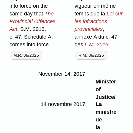
into force on the
vigueur en même
same day that
The
temps que la
Loi sur
Provincial Offences
les infractions
Act
, S.M. 2013,
provinciales
,
c. 47, Schedule A,
annexe A du c. 47
comes into force.
des
L.M. 2013
.
M.R. 86/2025
R.M. 86/2025
November 14, 2017
Minister
of
Justice/
14 novembre 2017
La
ministre
de
la