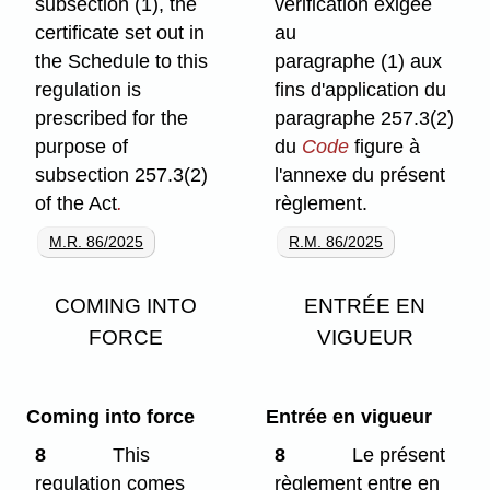
subsection (1), the
vérification exigée
certificate set out in
au
the Schedule to this
paragraphe (1) aux
regulation is
fins d'application du
prescribed for the
paragraphe 257.3(2)
purpose of
du
Code
figure à
subsection 257.3(2)
l'annexe du présent
of the Act
.
règlement.
M.R. 86/2025
R.M. 86/2025
COMING INTO
ENTRÉE EN
FORCE
VIGUEUR
Coming into force
Entrée en vigueur
8
This
8
Le présent
regulation comes
règlement entre en