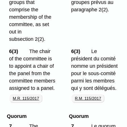
groups that
groupes prévus au
comprise the
paragraphe 2(2).
membership of the
committee, as set
out in
subsection 2(2).
6(3)
The chair
6(3)
Le
of the committee is
président du comité
to appoint a chair of
nomme un président
the panel from the
pour le sous-comité
committee members
parmi les membres
assigned to a panel.
qui y sont délégués.
M.R. 115/2017
R.M. 115/2017
Quorum
Quorum
7
The
7
Le quorum