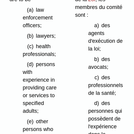
membres du comité
(a)
law
sont :
enforcement
officers;
a)
des
agents
(b)
lawyers;
d'exécution de
(c)
health
la loi;
professionals;
b)
des
(d)
persons
avocats;
with
c)
des
experience in
professionnels
providing care
de la santé;
or services to
specified
d)
des
adults;
personnes qui
possèdent de
(e)
other
l'expérience
persons who