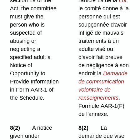
section 19 of the
l'article 19 de la
Loi
,
Act, the committee
le comité donne à la
must give the
personne qui est
person who is
soupçonnée d'avoir
suspected of
infligé de mauvais
abusing or
traitements à un
neglecting a
adulte visé ou
specified adult a
d'avoir fait preuve
Notice of
de négligence à son
Opportunity to
endroit la
Demande
Provide Information
de communication
in Form AAR-1 of
volontaire de
the Schedule.
renseignements
,
Formule AAR-1(F)
de l'annexe.
8(2)
A notice
8(2)
La
given under
demande que vise