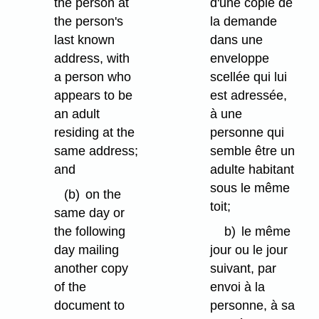
the person at
d'une copie de
the person's
la demande
last known
dans une
address, with
enveloppe
a person who
scellée qui lui
appears to be
est adressée,
an adult
à une
residing at the
personne qui
same address;
semble être un
and
adulte habitant
sous le même
(b)
on the
toit;
same day or
the following
b)
le même
day mailing
jour ou le jour
another copy
suivant, par
of the
envoi à la
document to
personne, à sa