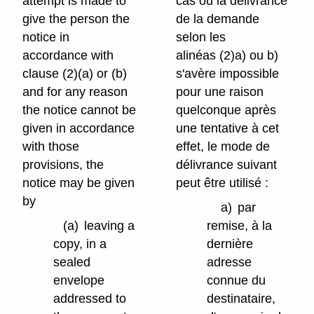
attempt is made to
cas où la délivrance
give the person the
de la demande
notice in
selon les
accordance with
alinéas (2)a) ou b)
clause (2)⁠(a) or (b)
s'avère impossible
and for any reason
pour une raison
the notice cannot be
quelconque après
given in accordance
une tentative à cet
with those
effet, le mode de
provisions, the
délivrance suivant
notice may be given
peut être utilisé :
by
a)
par
(a)
leaving a
remise, à la
copy, in a
dernière
sealed
adresse
envelope
connue du
addressed to
destinataire,