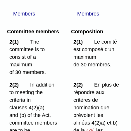
Members
Membres
Committee members
Composition
2(1)
The
2(1)
Le comité
committee is to
est composé d'un
consist of a
maximum
maximum
de 30 membres.
of 30 members.
2(2)
In addition
2(2)
En plus de
to meeting the
répondre aux
criteria in
critères de
clauses 4(2)⁠(a)
nomination que
and (b) of the Act,
prévoient les
committee members
alinéas 4(2)a) et b)
are to be
de la
Loi
, les