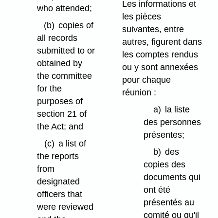
Les informations et
who attended;
les pièces
(b)
copies of
suivantes, entre
all records
autres, figurent dans
submitted to or
les comptes rendus
obtained by
ou y sont annexées
the committee
pour chaque
for the
réunion :
purposes of
a)
la liste
section 21 of
des personnes
the Act; and
présentes;
(c)
a list of
b)
des
the reports
copies des
from
documents qui
designated
ont été
officers that
présentés au
were reviewed
comité ou qu'il