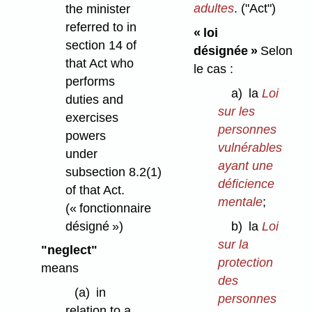
adultes
.
("Act")
the minister
referred to in
« loi
section 14 of
désignée »
Selon
that Act who
le cas :
performs
a)
la
Loi
duties and
sur les
exercises
personnes
powers
vulnérables
under
ayant une
subsection 8.2(1)
déficience
of that Act.
mentale
;
(« fonctionnaire
désigné »)
b)
la
Loi
sur la
"neglect"
protection
means
des
(a)
in
personnes
relation to a