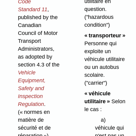
utilitaire en
Code
question.
Standard 11
,
("hazardous
published by the
condition")
Canadian
Council of Motor
« transporteur »
Transport
Personne qui
Administrators,
exploite un
as adopted by
véhicule utilitaire
section 4.3 of the
ou un autobus
Vehicle
scolaire.
Equipment,
("carrier")
Safety and
« véhicule
Inspection
utilitaire »
Selon
Regulation
.
le cas :
(« normes en
matière de
a)
sécurité et de
véhicule qui
réparation »)
n'est pas un