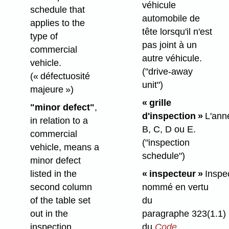
véhicule
schedule that
automobile de
applies to the
tête lorsqu'il n'est
type of
pas joint à un
commercial
autre véhicule.
vehicle.
("drive-away
(« défectuosité
unit")
majeure »)
« grille
"minor defect"
,
d'inspection »
L'ann
in relation to a
B, C, D ou E.
commercial
("inspection
vehicle, means a
schedule")
minor defect
listed in the
« inspecteur »
Inspe
second column
nommé en vertu
of the table set
du
out in the
paragraphe 323(1.1)
inspection
du
Code
.