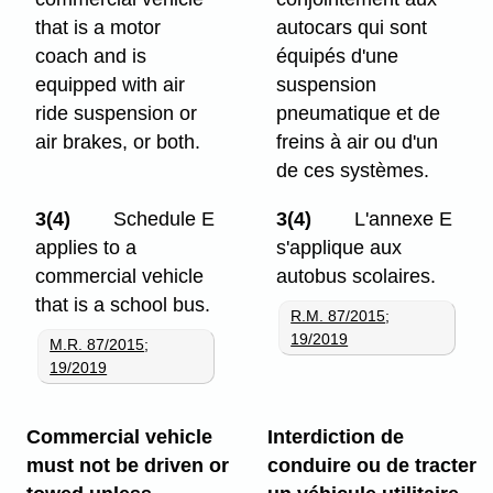
that is a motor
autocars qui sont
coach and is
équipés d'une
equipped with air
suspension
ride suspension or
pneumatique et de
air brakes, or both.
freins à air ou d'un
de ces systèmes.
3(4)
Schedule E
3(4)
L'annexe E
applies to a
s'applique aux
commercial vehicle
autobus scolaires.
that is a school bus.
R.M. 87/2015
;
19/2019
M.R. 87/2015
;
19/2019
Commercial vehicle
Interdiction de
must not be driven or
conduire ou de tracter