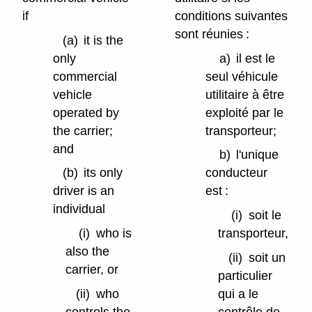
if
conditions suivantes
sont réunies :
(a)
it is the
only
a)
il est le
commercial
seul véhicule
vehicle
utilitaire à être
operated by
exploité par le
the carrier;
transporteur;
and
b)
l'unique
(b)
its only
conducteur
driver is an
est :
individual
(i)
soit le
(i)
who is
transporteur,
also the
(ii)
soit un
carrier, or
particulier
(ii)
who
qui a le