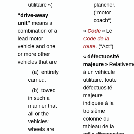
utilitaire »)
plancher.
("motor
"drive-away
coach")
unit"
means a
combination of a
«
Code
»
Le
lead motor
Code de la
vehicle and one
route
.
("Act")
or more other
« défectuosité
vehicles that are
majeure »
Relativem
(a)
entirely
à un véhicule
carried;
utilitaire, toute
défectuosité
(b)
towed
majeure
in such a
indiquée à la
manner that
troisième
all or the
colonne du
vehicles'
tableau de la
wheels are