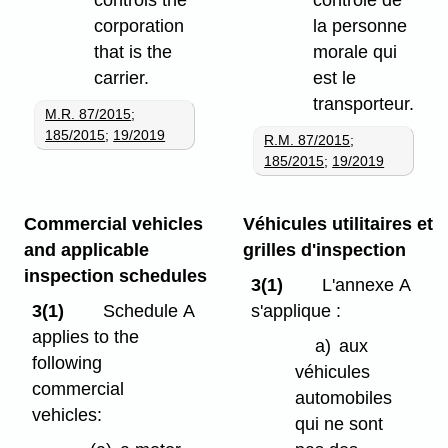
controls the
contrôle de
corporation
la personne
that is the
morale qui
carrier.
est le
transporteur.
M.R. 87/2015
;
185/2015
;
19/2019
R.M. 87/2015
;
185/2015
;
19/2019
Commercial vehicles
Véhicules utilitaires et
and applicable
grilles d'inspection
inspection schedules
3(1)
L'annexe A
3(1)
Schedule A
s'applique :
applies to the
a)
aux
following
véhicules
commercial
automobiles
vehicles:
qui ne sont