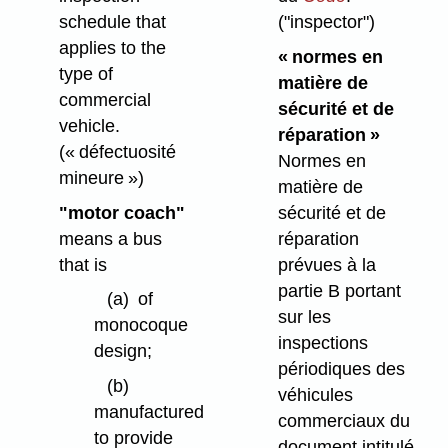
schedule that
("inspector")
applies to the
« normes en
type of
matière de
commercial
sécurité et de
vehicle.
réparation »
(« défectuosité
Normes en
mineure »)
matière de
"motor coach"
sécurité et de
means a bus
réparation
that is
prévues à la
partie B portant
(a)
of
sur les
monocoque
inspections
design;
périodiques des
(b)
véhicules
manufactured
commerciaux du
to provide
document intitulé