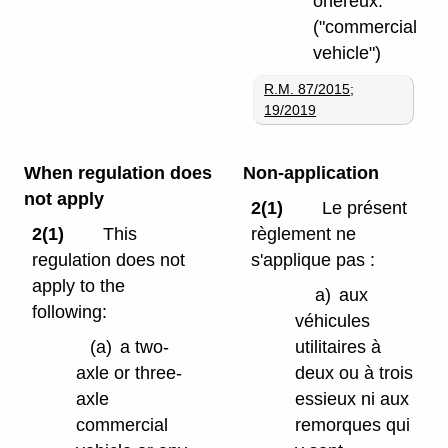
onéreux.
("commercial
vehicle")
R.M. 87/2015
;
19/2019
When regulation does
Non-application
not apply
2(1)
Le présent
2(1)
This
règlement ne
regulation does not
s'applique pas :
apply to the
a)
aux
following:
véhicules
(a)
a two-
utilitaires à
axle or three-
deux ou à trois
axle
essieux ni aux
commercial
remorques qui