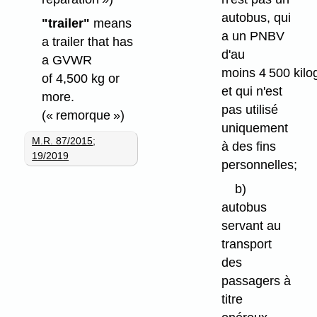
autobus, qui
"trailer"
means
a un PNBV
a trailer that has
d'au
a GVWR
moins 4 500 kil
of 4,500 kg or
et qui n'est
more.
pas utilisé
(« remorque »)
uniquement
M.R. 87/2015
;
à des fins
19/2019
personnelles;
b)
autobus
servant au
transport
des
passagers à
titre