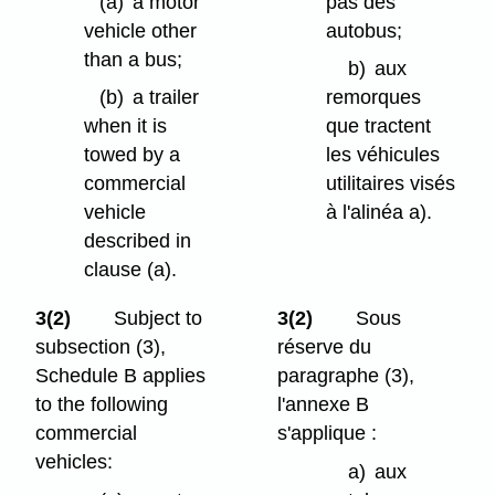
(a)
a motor
pas des
vehicle other
autobus;
than a bus;
b)
aux
(b)
a trailer
remorques
when it is
que tractent
towed by a
les véhicules
commercial
utilitaires visés
vehicle
à l'alinéa a).
described in
clause (a).
3(2)
Subject to
3(2)
Sous
subsection (3),
réserve du
Schedule B applies
paragraphe (3),
to the following
l'annexe B
commercial
s'applique :
vehicles:
a)
aux