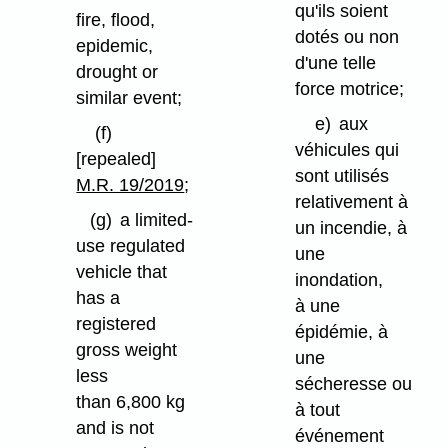
qu'ils soient
fire, flood,
dotés ou non
epidemic,
d'une telle
drought or
force motrice;
similar event;
e)
aux
(f)
véhicules qui
[repealed]
sont utilisés
M.R. 19/2019
;
relativement à
(g)
a limited-
un incendie, à
use regulated
une
vehicle that
inondation,
has a
à une
registered
épidémie, à
gross weight
une
less
sécheresse ou
than 6,800 kg
à tout
and is not
événement