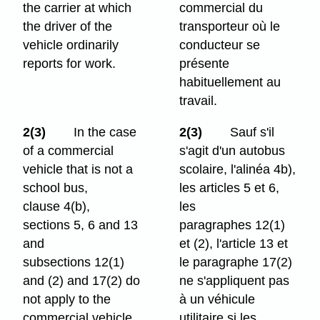
the carrier at which
commercial du
the driver of the
transporteur où le
vehicle ordinarily
conducteur se
reports for work.
présente
habituellement au
travail.
2(3)
In the case
2(3)
Sauf s'il
of a commercial
s'agit d'un autobus
vehicle that is not a
scolaire, l'alinéa 4b),
school bus,
les articles 5 et 6,
clause 4(b),
les
sections 5, 6 and 13
paragraphes 12(1)
and
et (2), l'article 13 et
subsections 12(1)
le paragraphe 17(2)
and (2) and 17(2) do
ne s'appliquent pas
not apply to the
à un véhicule
commercial vehicle
utilitaire si les