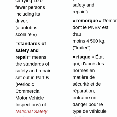
carrying 10 or
safety and
fewer persons
repair")
including its
« remorque »
Remor
driver.
dont le PNBV est
(« autobus
d'au
scolaire »)
moins 4 500 kg.
"standards of
("trailer")
safety and
« risque »
État
repair"
means
qui, d'après les
the standards of
normes en
safety and repair
matière de
set out in Part B
sécurité et de
(Periodic
réparation,
Commercial
entraîne un
Motor Vehicle
danger pour le
Inspections) of
type de véhicule
National Safety