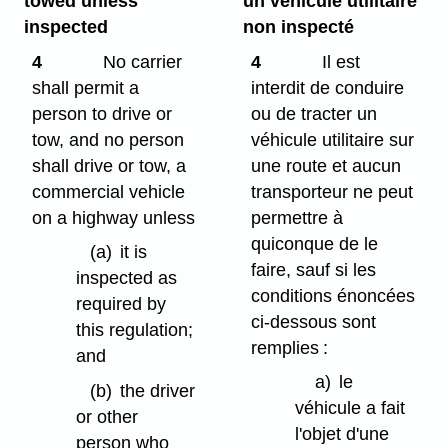
towed unless
un véhicule utilitaire
inspected
non inspecté
4
No carrier
4
Il est
shall permit a
interdit de conduire
person to drive or
ou de tracter un
tow, and no person
véhicule utilitaire sur
shall drive or tow, a
une route et aucun
commercial vehicle
transporteur ne peut
on a highway unless
permettre à
quiconque de le
(a)
it is
faire, sauf si les
inspected as
conditions énoncées
required by
ci-dessous sont
this regulation;
remplies :
and
a)
le
(b)
the driver
véhicule a fait
or other
l'objet d'une
person who