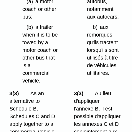
(a)
a motor
autobus,
coach or other
notamment
bus;
aux autocars;
(b)
a trailer
b)
aux
when it is to be
remorques
towed by a
qu'ils tractent
motor coach or
lorsqu'ils sont
other bus that
utilisés à titre
is a
de véhicules
commercial
utilitaires.
vehicle.
3(3)
As an
3(3)
Au lieu
alternative to
d'appliquer
Schedule B,
l'annexe B, il est
Schedules C and D
possible d'appliquer
apply together to a
les annexes C et D
commercial vehicle
conjointement aux