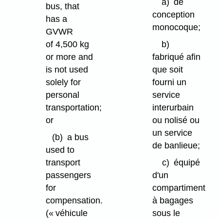
a)
de
bus, that
conception
has a
monocoque;
GVWR
of 4,500 kg
b)
or more and
fabriqué afin
is not used
que soit
solely for
fourni un
personal
service
transportation;
interurbain
or
ou nolisé ou
un service
(b)
a bus
de banlieue;
used to
transport
c)
équipé
passengers
d'un
for
compartiment
compensation.
à bagages
(« véhicule
sous le