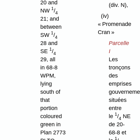
20 and
(div. N),
1
NW
/
4
(iv)
21; and
« Promenade
between
Cran »
1
SW
/
4
28 and
Parcelle
1
SE
/
I
4
29, all
Les
in 68-8
tronçons
WPM,
des
lying
emprises
south of
gouverneme
that
situées
portion
entre
1
coloured
le
/
NE
4
green in
de 20-
Plan 2773
68-8 et
1