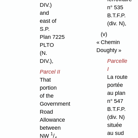
DIV.)
n° 535
and
B.T.F.P.
east of
(div. N),
S.P.
(v)
Plan 7225
« Chemin
PLTO
Doughty »
(N.
DIV.),
Parcelle
I
Parcel II
La route
That
portée
portion
au plan
of the
n° 547
Government
B.T.F.P.
Road
(div. N)
Allowance
située
between
au sud
1
NW
/
4