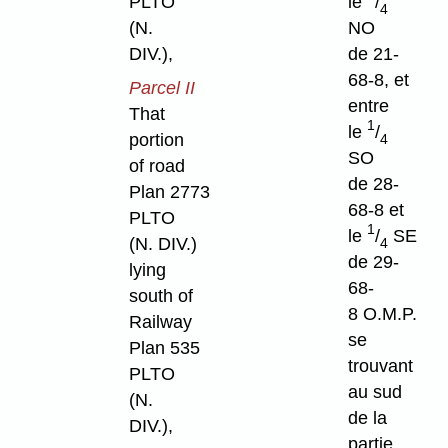
PLTO
le
/
4
(N.
NO
DIV.),
de 21-
68-8, et
Parcel II
entre
That
1
le
/
portion
4
SO
of road
de 28-
Plan 2773
68-8 et
PLTO
1
le
/
SE
(N. DIV.)
4
de 29-
lying
68-
south of
8 O.M.P.
Railway
se
Plan 535
trouvant
PLTO
au sud
(N.
de la
DIV.),
partie