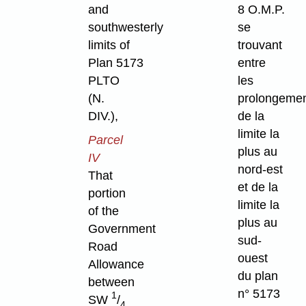
and
8 O.M.P.
southwesterly
se
limits of
trouvant
Plan 5173
entre
PLTO
les
(N.
prolongeme
DIV.),
de la
limite la
Parcel
plus au
IV
nord-est
That
et de la
portion
limite la
of the
plus au
Government
sud-
Road
ouest
Allowance
du plan
between
n° 5173
1
SW
/
4