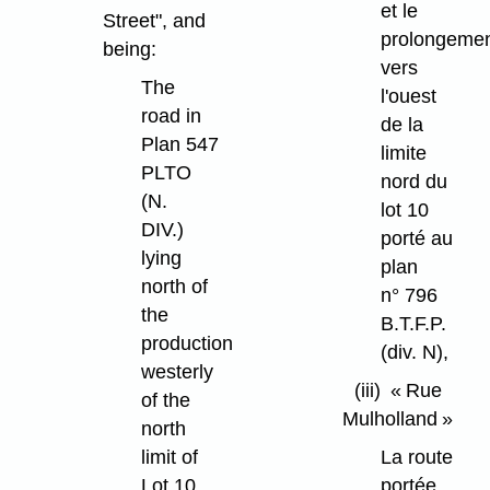
et le
Street", and
prolongeme
being:
vers
The
l'ouest
road in
de la
Plan 547
limite
PLTO
nord du
(N.
lot 10
DIV.)
porté au
lying
plan
north of
n° 796
the
B.T.F.P.
production
(div. N),
westerly
(iii)
« Rue
of the
Mulholland »
north
limit of
La route
Lot 10,
portée