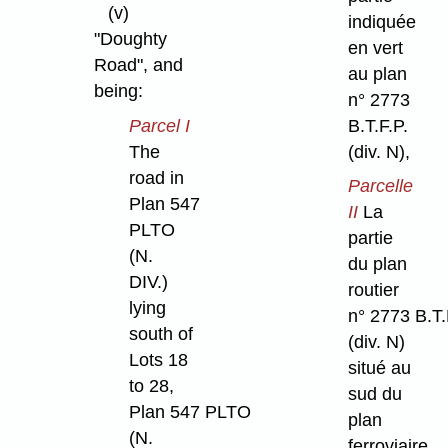
(v)
indiquée
"Doughty
en vert
Road", and
au plan
being:
n° 2773
B.T.F.P.
Parcel I
(div. N),
The
road in
Parcelle
Plan 547
II
La
PLTO
partie
(N.
du plan
DIV.)
routier
lying
n° 2773 B.T.
south of
(div. N)
Lots 18
situé au
to 28,
sud du
Plan 547 PLTO
plan
(N.
ferroviaire