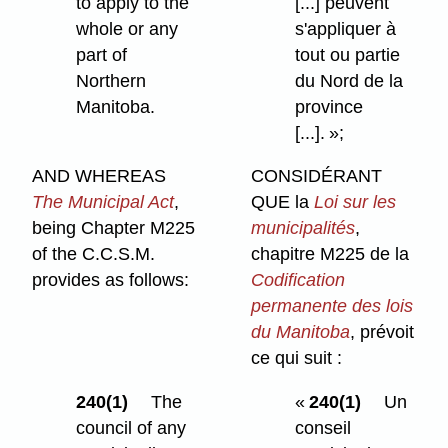
to apply to the
[...] peuvent
whole or any
s'appliquer à
part of
tout ou partie
Northern
du Nord de la
Manitoba.
province
[...]. »;
AND WHEREAS
CONSIDÉRANT
The Municipal Act
,
QUE la
Loi sur les
being Chapter M225
municipalités
,
of the C.C.S.M.
chapitre M225 de la
provides as follows:
Codification
permanente des lois
du Manitoba
, prévoit
ce qui suit :
240(1)
The
«
240(1)
Un
council of any
conseil