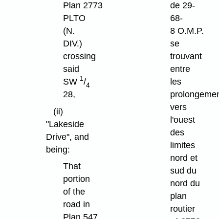
Plan 2773
de 29-
PLTO
68-
(N.
8 O.M.P.
DIV.)
se
crossing
trouvant
said
entre
1
SW
/
les
4
28,
prolongeme
vers
(ii)
l'ouest
"Lakeside
des
Drive", and
limites
being:
nord et
That
sud du
portion
nord du
of the
plan
road in
routier
Plan 547