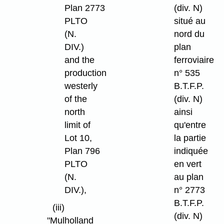
Plan 2773
(div. N)
PLTO
situé au
(N.
nord du
DIV.)
plan
and the
ferroviaire
production
n° 535
westerly
B.T.F.P.
of the
(div. N)
north
ainsi
limit of
qu'entre
Lot 10,
la partie
Plan 796
indiquée
PLTO
en vert
(N.
au plan
DIV.),
n° 2773
B.T.F.P.
(iii)
(div. N)
"Mulholland