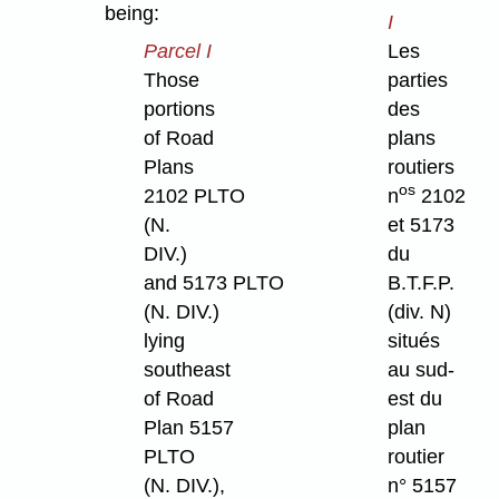
being:
I
Parcel I
Les
Those
parties
portions
des
of Road
plans
Plans
routiers
os
2102 PLTO
n
2102
(N.
et 5173
DIV.)
du
and 5173 PLTO
B.T.F.P.
(N. DIV.)
(div. N)
lying
situés
southeast
au sud-
of Road
est du
Plan 5157
plan
PLTO
routier
(N. DIV.),
n° 5157