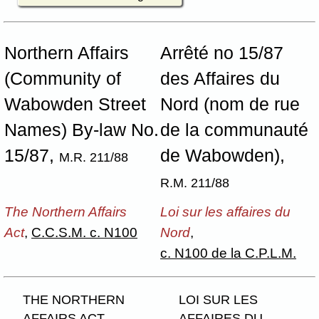
Northern Affairs
Arrêté no 15/87
(Community of
des Affaires du
Wabowden Street
Nord (nom de rue
Names) By-law No.
de la communauté
15/87,
de Wabowden),
M.R. 211/88
R.M. 211/88
The Northern Affairs
Loi sur les affaires du
Act
,
C.C.S.M. c. N100
Nord
,
c. N100 de la C.P.L.M.
THE NORTHERN
LOI SUR LES
AFFAIRS ACT
AFFAIRES DU