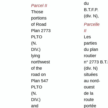
du
Parcel II
B.T.F.P.
Those
(div. N),
portions
of Road
Parcelle
Plan 2773
II
PLTO
Les
(N.
parties
DIV.)
du plan
lying
routier
northwest
n° 2773 B.T.
of the
(div. N)
road on
situées
Plan 547
au nord-
PLTO
ouest
(N.
de la
DIV.)
route
and
portée