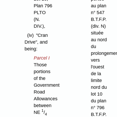
Plan 796
au plan
PLTO
n° 547
(N.
B.T.F.P.
DIV.),
(div. N)
située
(iv)
"Cran
au nord
Drive", and
du
being:
prolongeme
Parcel I
vers
Those
l'ouest
portions
de la
of the
limite
Government
nord du
Road
lot 10
Allowances
du plan
between
n° 796
1
NE
/
B.T.F.P.
4