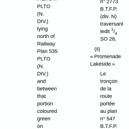
n° 2773
PLTO
B.T.F.P.
(N.
(div. N)
DIV.)
traversant
lying
1
ledit
/
4
north of
SO 28,
Railway
(ii)
Plan 535
« Promenade
PLTO
Lakeside »
(N.
DIV.)
Le
and
tronçon
between
de la
that
route
portion
portée
coloured
au plan
green
n° 547
on
B.T.F.P.