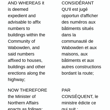
AND WHEREAS it
CONSIDÉRANT
is deemed
QU'il est jugé
expedient and
opportun d'afficher
advisable to affix
des numéros aux
numbers to
bâtiments situés
buildings within the
dans la
Community of
communauté de
Wabowden, and
Wabowden et aux
said numbers
maisons, aux
affixed to houses,
bâtiments et aux
buildings and other
autres constructions
erections along the
bordant la route;
highway;
NOW THEREFORE
PAR
the Minister of
CONSÉQUENT, le
Northern Affairs
ministre édicte ce
enacts as follows:
qui suit :