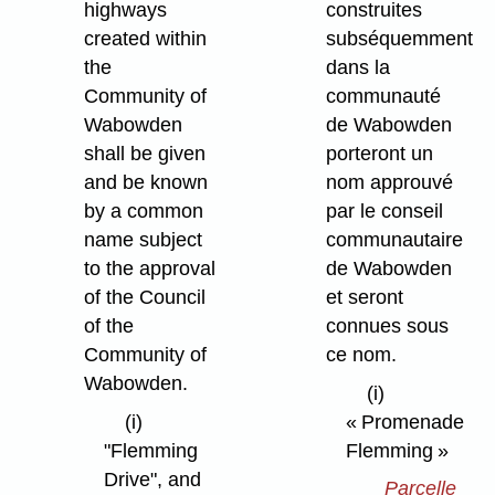
highways
construites
created within
subséquemment
the
dans la
Community of
communauté
Wabowden
de Wabowden
shall be given
porteront un
and be known
nom approuvé
by a common
par le conseil
name subject
communautaire
to the approval
de Wabowden
of the Council
et seront
of the
connues sous
Community of
ce nom.
Wabowden.
(i)
(i)
« Promenade
"Flemming
Flemming »
Drive", and
Parcelle