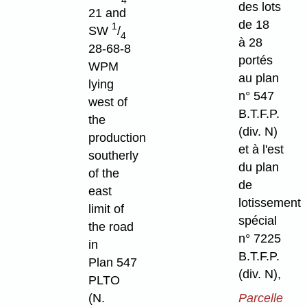
des lots
21 and
de 18
1
SW
/
4
à 28
28-68-8
portés
WPM
au plan
lying
n° 547
west of
B.T.F.P.
the
(div. N)
production
et à l'est
southerly
du plan
of the
de
east
lotissement
limit of
spécial
the road
n° 7225
in
B.T.F.P.
Plan 547
(div. N),
PLTO
(N.
Parcelle