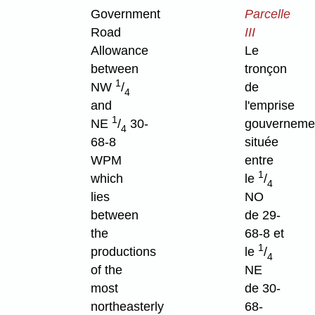
Government
Parcelle
Road
III
Allowance
Le
between
tronçon
1
NW
/
de
4
and
l'emprise
1
NE
/
30-
gouverneme
4
68-8
située
WPM
entre
1
which
le
/
4
lies
NO
between
de 29-
the
68-8 et
1
productions
le
/
4
of the
NE
most
de 30-
northeasterly
68-