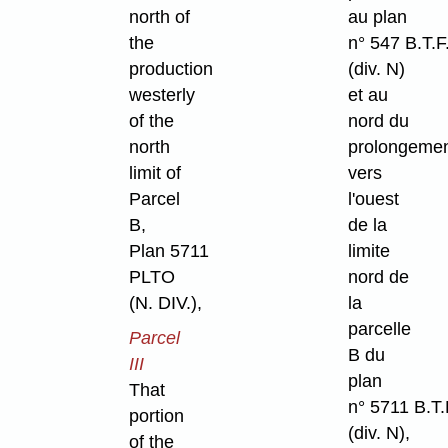
north of
au plan
the
n° 547 B.T.F
production
(div. N)
westerly
et au
of the
nord du
north
prolongeme
limit of
vers
Parcel
l'ouest
B,
de la
Plan 5711
limite
PLTO
nord de
(N. DIV.),
la
parcelle
Parcel
B du
III
plan
That
n° 5711 B.T.
portion
(div. N),
of the