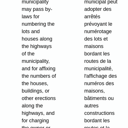
municipality
municipal peut
may pass by-
adopter des
laws for
arrêtés
numbering the
prévoyant le
lots and
numérotage
houses along
des lots et
the highways
maisons
of the
bordant les
municipality,
routes de la
and for affixing
municipalité,
the numbers of
l'affichage des
the houses,
numéros des
buildings, or
maisons,
other erections
bâtiments ou
along the
autres
highways, and
constructions
for charging
bordant les
the owner or
routes et la