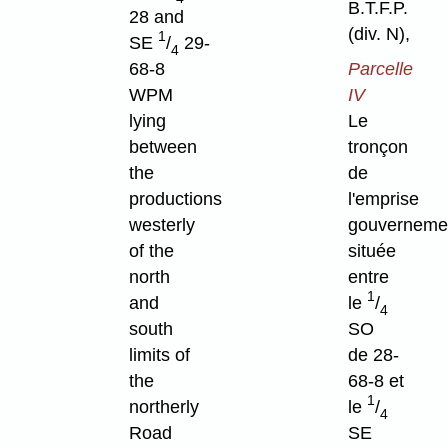
B.T.F.P.
28 and
(div. N),
1
SE
/
29-
4
68-8
Parcelle
WPM
IV
lying
Le
between
tronçon
the
de
productions
l'emprise
westerly
gouverneme
of the
située
north
entre
1
and
le
/
4
south
SO
limits of
de 28-
the
68-8 et
1
northerly
le
/
4
Road
SE