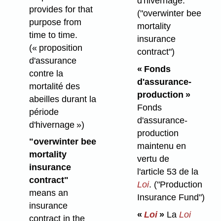
d'hivernage.
provides for that
("overwinter bee
purpose from
mortality
time to time.
insurance
(« proposition
contract")
d'assurance
« Fonds
contre la
d'assurance-
mortalité des
production »
abeilles durant la
Fonds
période
d'assurance-
d'hivernage »)
production
"overwinter bee
maintenu en
mortality
vertu de
insurance
l'article 53 de la
contract"
Loi
.
("Production
means an
Insurance Fund")
insurance
«
Loi
»
La
Loi
contract in the