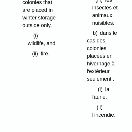
colonies that
insectes et
are placed in
animaux
winter storage
nuisibles;
outside only,
b)
dans le
(i)
cas des
wildlife, and
colonies
(ii)
fire.
placées en
hivernage à
l'extérieur
seulement :
(i)
la
faune,
(ii)
l'incendie.