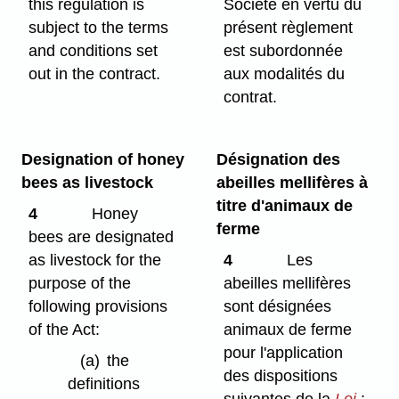
this regulation is
Société en vertu du
subject to the terms
présent règlement
and conditions set
est subordonnée
out in the contract.
aux modalités du
contrat.
Designation of honey
Désignation des
bees as livestock
abeilles mellifères à
titre d'animaux de
4
Honey
ferme
bees are designated
as livestock for the
4
Les
purpose of the
abeilles mellifères
following provisions
sont désignées
of the Act:
animaux de ferme
pour l'application
(a)
the
des dispositions
definitions
suivantes de la
Loi
: