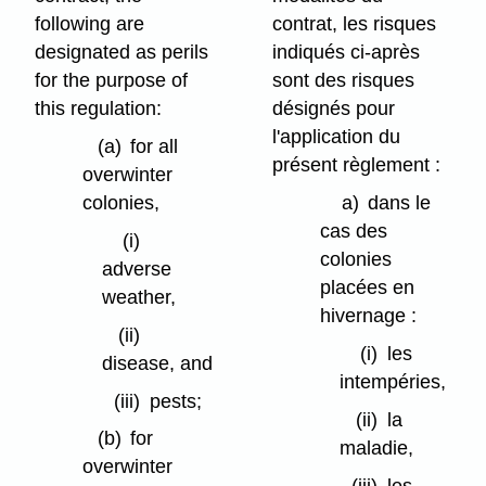
following are
contrat, les risques
designated as perils
indiqués ci-après
for the purpose of
sont des risques
this regulation:
désignés pour
l'application du
(a)
for all
présent règlement :
overwinter
colonies,
a)
dans le
cas des
(i)
colonies
adverse
placées en
weather,
hivernage :
(ii)
(i)
les
disease, and
intempéries,
(iii)
pests;
(ii)
la
(b)
for
maladie,
overwinter
(iii)
les