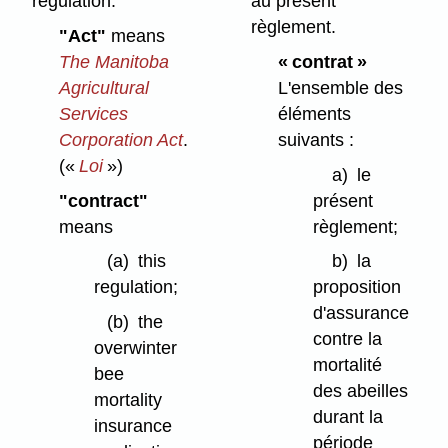
regulation.
au présent
règlement.
"Act"
means
The Manitoba
« contrat »
Agricultural
L'ensemble des
Services
éléments
Corporation Act
.
suivants :
(«
Loi
»)
a)
le
"contract"
présent
means
règlement;
(a)
this
b)
la
regulation;
proposition
d'assurance
(b)
the
contre la
overwinter
mortalité
bee
des abeilles
mortality
durant la
insurance
période