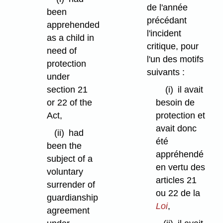
de l'année
been
précédant
apprehended
l'incident
as a child in
critique, pour
need of
l'un des motifs
protection
suivants :
under
section 21
(i)
il avait
or 22 of the
besoin de
Act,
protection et
avait donc
(ii)
had
été
been the
appréhendé
subject of a
en vertu des
voluntary
articles 21
surrender of
ou 22 de la
guardianship
Loi
,
agreement