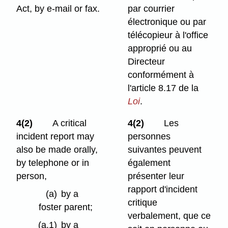
Act, by e-mail or fax.
par courrier
électronique ou par
télécopieur à l'office
approprié ou au
Directeur
conformément à
l'article 8.17 de la
Loi
.
4(2)
A critical
4(2)
Les
incident report may
personnes
also be made orally,
suivantes peuvent
by telephone or in
également
person,
présenter leur
rapport d'incident
(a)
by a
critique
foster parent;
verbalement, que ce
(a.1)
by a