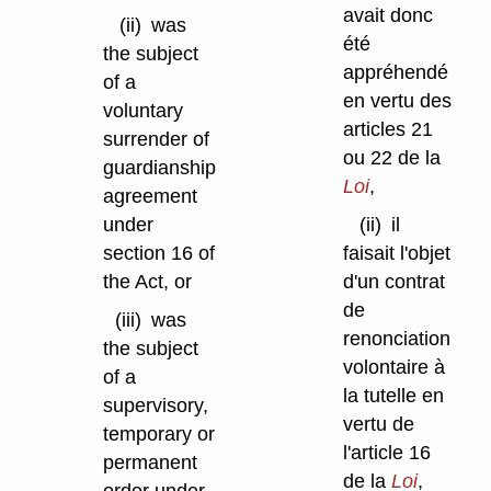
avait donc
(ii)
was
été
the subject
appréhendé
of a
en vertu des
voluntary
articles 21
surrender of
ou 22 de la
guardianship
Loi
,
agreement
under
(ii)
il
section 16 of
faisait l'objet
the Act, or
d'un contrat
de
(iii)
was
renonciation
the subject
volontaire à
of a
la tutelle en
supervisory,
vertu de
temporary or
l'article 16
permanent
de la
Loi
,
order under