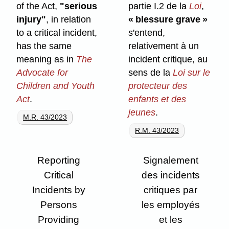
of the Act,
"serious
partie I.2 de la
Loi
,
injury"
, in relation
« blessure grave »
to a critical incident,
s'entend,
has the same
relativement à un
meaning as in
The
incident critique, au
Advocate for
sens de la
Loi sur le
Children and Youth
protecteur des
Act
.
enfants et des
jeunes
.
M.R. 43/2023
R.M. 43/2023
Reporting
Signalement
Critical
des incidents
Incidents by
critiques par
Persons
les employés
Providing
et les