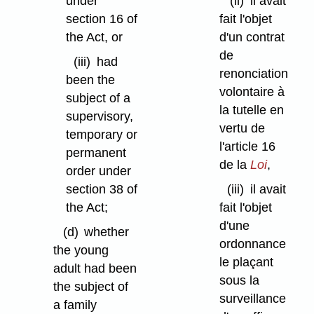
under
(ii)
il avait
section 16 of
fait l'objet
the Act, or
d'un contrat
de
(iii)
had
renonciation
been the
volontaire à
subject of a
la tutelle en
supervisory,
vertu de
temporary or
l'article 16
permanent
de la
Loi
,
order under
section 38 of
(iii)
il avait
the Act;
fait l'objet
d'une
(d)
whether
ordonnance
the young
le plaçant
adult had been
sous la
the subject of
surveillance
a family