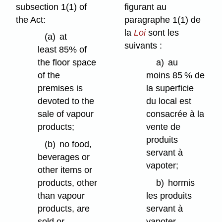
subsection 1(1) of
figurant au
the Act:
paragraphe 1(1) de
la
Loi
sont les
(a)
at
suivants :
least 85% of
the floor space
a)
au
of the
moins 85 % de
premises is
la superficie
devoted to the
du local est
sale of vapour
consacrée à la
products;
vente de
produits
(b)
no food,
servant à
beverages or
vapoter;
other items or
products, other
b)
hormis
than vapour
les produits
products, are
servant à
sold or
vapoter,