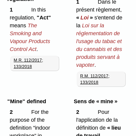
1
Dans le
1
In this
présent règlement,
regulation,
"Act"
«
Loi
»
s'entend de
means
The
la
Loi sur la
Smoking and
réglementation de
Vapour Products
l'usage du tabac et
Control Act
.
du cannabis et des
produits servant à
M.R. 112/2017
;
vapoter
.
133/2018
R.M. 112/2017
;
133/2018
"Mine" defined
Sens de « mine »
2
For the
2
Pour
purpose of the
l'application de la
definition "indoor
définition de
« lieu
workplace" in
de travail