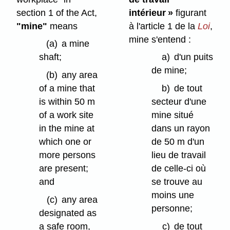
section 1 of the Act,
intérieur »
figurant
"mine"
means
à l'article 1 de la
Loi
,
mine s'entend :
(a)
a mine
shaft;
a)
d'un puits
de mine;
(b)
any area
of a mine that
b)
de tout
is within 50 m
secteur d'une
of a work site
mine situé
in the mine at
dans un rayon
which one or
de 50 m d'un
more persons
lieu de travail
are present;
de celle-ci où
and
se trouve au
moins une
(c)
any area
personne;
designated as
a safe room,
c)
de tout