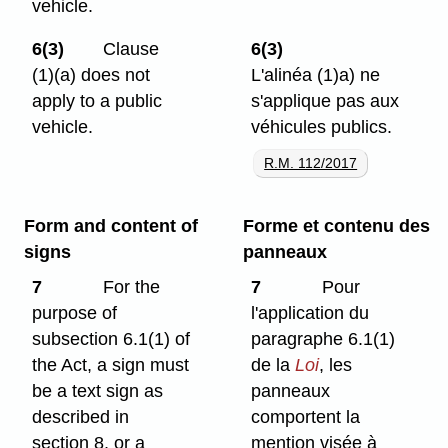
vehicle.
6(3)
Clause
6(3)
(1)⁠(a) does not
L'alinéa (1)a) ne
apply to a public
s'applique pas aux
vehicle.
véhicules publics.
R.M. 112/2017
Form and content of
Forme et contenu des
signs
panneaux
7
For the
7
Pour
purpose of
l'application du
subsection 6.1(1) of
paragraphe 6.1(1)
the Act, a sign must
de la
Loi
, les
be a text sign as
panneaux
described in
comportent la
section 8, or a
mention visée à