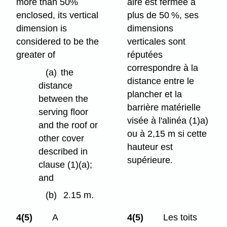
more than 50%
aire est fermée à
enclosed, its vertical
plus de 50 %, ses
dimension is
dimensions
considered to be the
verticales sont
greater of
réputées
correspondre à la
(a)
the
distance entre le
distance
plancher et la
between the
barrière matérielle
serving floor
visée à l'alinéa (1)a)
and the roof or
ou à 2,15 m si cette
other cover
hauteur est
described in
supérieure.
clause (1)⁠(a);
and
(b)
2.15 m.
4(5)
A
4(5)
Les toits