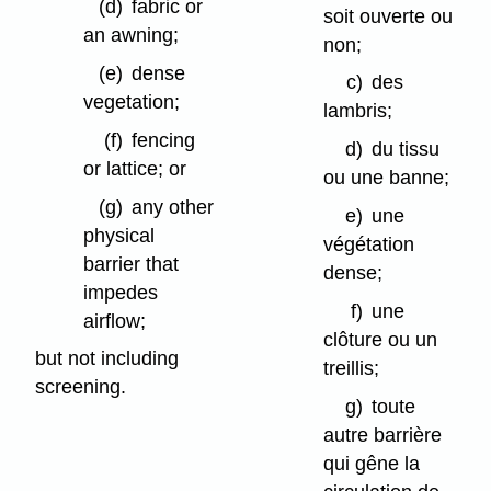
(d)
fabric or
soit ouverte ou
an awning;
non;
(e)
dense
c)
des
vegetation;
lambris;
(f)
fencing
d)
du tissu
or lattice; or
ou une banne;
(g)
any other
e)
une
physical
végétation
barrier that
dense;
impedes
f)
une
airflow;
clôture ou un
but not including
treillis;
screening.
g)
toute
autre barrière
qui gêne la