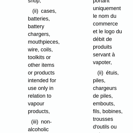
shop,
portant
uniquement
(ii)
cases,
le nom du
batteries,
commerce
battery
et le logo du
chargers,
débit de
mouthpieces,
produits
wire, coils,
servant à
toolkits or
vapoter,
other items
or products
(ii)
étuis,
intended for
piles,
use only in
chargeurs
relation to
de piles,
vapour
embouts,
products,
fils, bobines,
trousses
(iii)
non-
d'outils ou
alcoholic