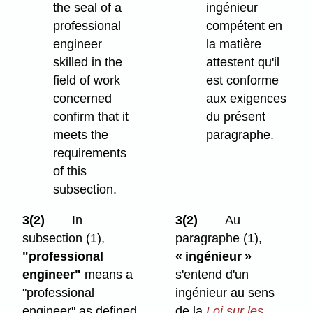
the seal of a
ingénieur
professional
compétent en
engineer
la matière
skilled in the
attestent qu'il
field of work
est conforme
concerned
aux exigences
confirm that it
du présent
meets the
paragraphe.
requirements
of this
subsection.
3(2)
In
3(2)
Au
subsection (1),
paragraphe (1),
"professional
« ingénieur »
engineer"
means a
s'entend d'un
"professional
ingénieur au sens
engineer" as defined
de la
Loi sur les