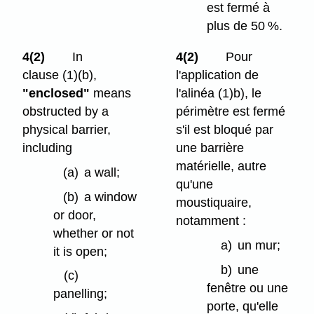
est fermé à
plus de 50 %.
4(2)
In
4(2)
Pour
clause (1)⁠(b),
l'application de
"enclosed"
means
l'alinéa (1)b), le
obstructed by a
périmètre est fermé
physical barrier,
s'il est bloqué par
including
une barrière
matérielle, autre
(a)
a wall;
qu'une
(b)
a window
moustiquaire,
or door,
notamment :
whether or not
a)
un mur;
it is open;
b)
une
(c)
fenêtre ou une
panelling;
porte, qu'elle