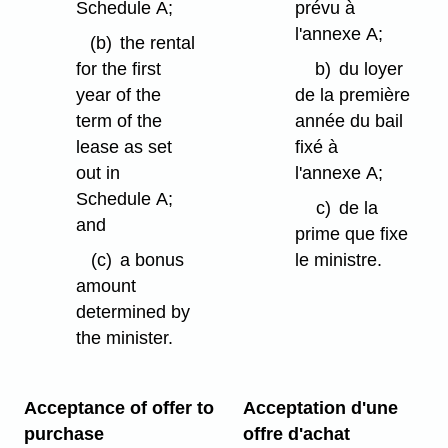
Schedule A;
prévu à
l'annexe A;
(b)
the rental
for the first
b)
du loyer
year of the
de la première
term of the
année du bail
lease as set
fixé à
out in
l'annexe A;
Schedule A;
c)
de la
and
prime que fixe
(c)
a bonus
le ministre.
amount
determined by
the minister.
Acceptance of offer to
Acceptation d'une
purchase
offre d'achat