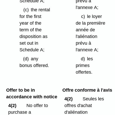
Schedule A;
prévu à
l'annexe A;
(c)
the rental
for the first
c)
le loyer
year of the
de la première
term of the
année de
disposition as
l'aliénation
set out in
prévu à
Schedule A;
l'annexe A;
(d)
any
d)
les
bonus offered.
primes
offertes.
Offer to be in
Offre conforme à l'avis
accordance with notice
4(2)
Seules les
4(2)
No offer to
offres d'achat
purchase a
d'aliénation