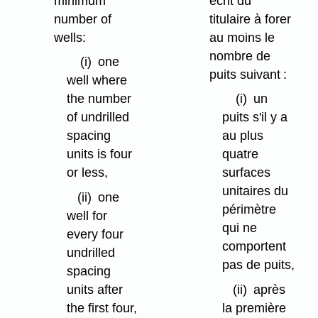
minimum
écrit du
number of
titulaire à forer
wells:
au moins le
nombre de
(i)
one
puits suivant :
well where
the number
(i)
un
of undrilled
puits s'il y a
spacing
au plus
units is four
quatre
or less,
surfaces
unitaires du
(ii)
one
périmètre
well for
qui ne
every four
comportent
undrilled
pas de puits,
spacing
units after
(ii)
après
the first four,
la première