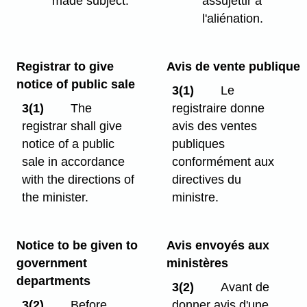
made subject.
assujettir à
l'aliénation.
Registrar to give
Avis de vente publique
notice of public sale
3(1)
Le
3(1)
The
registraire donne
registrar shall give
avis des ventes
notice of a public
publiques
sale in accordance
conformément aux
with the directions of
directives du
the minister.
ministre.
Notice to be given to
Avis envoyés aux
government
ministères
departments
3(2)
Avant de
3(2)
Before
donner avis d'une