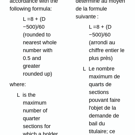
accordance with the
déterminé au moyen
following formula:
de la formule
suivante :
L =8 + (D
−500)/60
L =8 + (D
(rounded to
−500)/60
nearest whole
(arrondi au
number with
chiffre entier le
0.5 and
plus près)
greater
L
Le nombre
rounded up)
maximum de
where:
quarts de
sections
L
is the
pouvant faire
maximum
l'objet de la
number of
demande de
quarter
bail du
sections for
titulaire; ce
which a holder