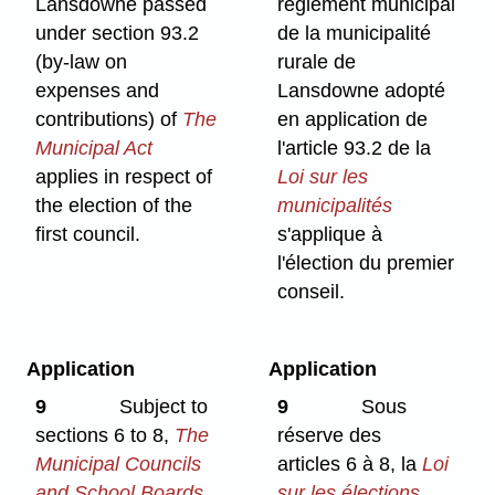
Lansdowne passed
règlement municipal
under section 93.2
de la municipalité
(by-law on
rurale de
expenses and
Lansdowne adopté
contributions) of
The
en application de
Municipal Act
l'article 93.2 de la
applies in respect of
Loi sur les
the election of the
municipalités
first council.
s'applique à
l'élection du premier
conseil.
Application
Application
9
Subject to
9
Sous
sections 6 to 8,
The
réserve des
Municipal Councils
articles 6 à 8, la
Loi
and School Boards
sur les élections