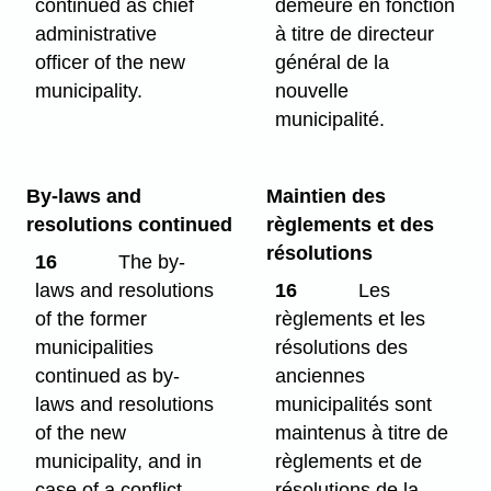
continued as chief
demeure en fonction
administrative
à titre de directeur
officer of the new
général de la
municipality.
nouvelle
municipalité.
By-laws and
Maintien des
resolutions continued
règlements et des
résolutions
16
The by-
laws and resolutions
16
Les
of the former
règlements et les
municipalities
résolutions des
continued as by-
anciennes
laws and resolutions
municipalités sont
of the new
maintenus à titre de
municipality, and in
règlements et de
case of a conflict
résolutions de la