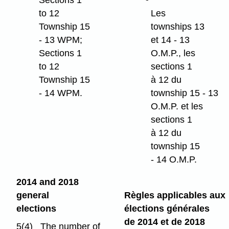
Sections 1
to 12
Les
Township 15
townships 13
- 13 WPM;
et 14 - 13
Sections 1
O.M.P., les
to 12
sections 1
Township 15
à 12 du
- 14 WPM.
township 15 - 13
O.M.P. et les
sections 1
à 12 du
township 15
- 14 O.M.P.
2014 and 2018
general
Règles applicables aux
elections
élections générales
de 2014 et de 2018
5(4) The number of