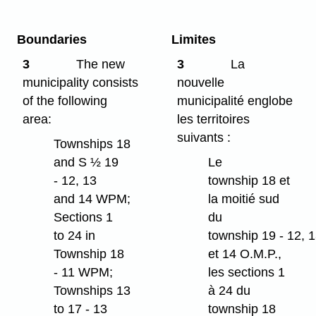
Boundaries
Limites
3
The new
3
La
municipality consists
nouvelle
of the following
municipalité englobe
area:
les territoires
suivants :
Townships 18
and S ½ 19
Le
- 12, 13
township 18 et
and 14 WPM;
la moitié sud
Sections 1
du
to 24 in
township 19 - 12, 
Township 18
et 14 O.M.P.,
- 11 WPM;
les sections 1
Townships 13
à 24 du
to 17 - 13
township 18