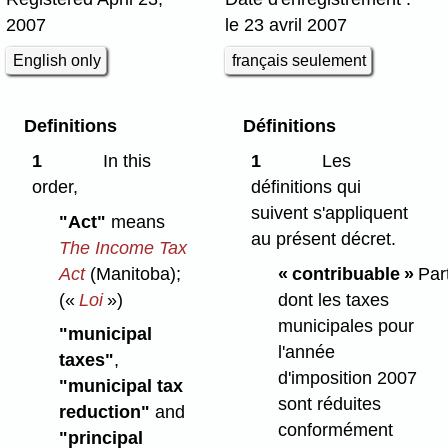
2007
le 23 avril 2007
English only
français seulement
Definitions
Définitions
1
In this
1
Les
order,
définitions qui
suivent s'appliquent
"Act"
means
au présent décret.
The Income Tax
Act
(Manitoba);
« contribuable »
Part
(«
Loi
»)
dont les taxes
municipales pour
"municipal
l'année
taxes"
,
d'imposition 2007
"municipal tax
sont réduites
reduction"
and
conformément
"principal