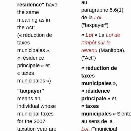
au
residence"
have
paragraphe 5.6(1)
the same
de la
Loi
.
meaning as in
("taxpayer")
the Act;
(« réduction de
«
Loi
»
La
Loi de
taxes
l'impôt sur le
municipales »,
revenu
(Manitoba).
« résidence
("Act")
principale » et
« réduction de
« taxes
taxes
municipales »)
municipales »
,
"taxpayer"
« résidence
means an
principale »
et
individual whose
« taxes
municipal taxes
municipales »
S'ent
for the 2007
au sens de la
taxation year are
Loi
.
("municipal