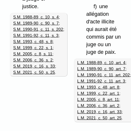
justice.
f)
une
allégation
S.M. 1988-89, c. 10, s. 4
;
d'acte illicite
S.M. 1989-90, c. 90, s. 7
;
qui aurait été
S.M. 1990-91, c. 11, s. 202
;
S.M. 1991-92, c. 11, s. 3
;
commis par un
S.M. 1993, c. 48, s. 8
;
juge ou un
S.M. 1999, c. 22, s. 1
;
juge de paix.
S.M. 2005, c. 8, s. 11
;
S.M. 2006, c. 36, s. 2
;
L.M. 1988-89, c. 10, art. 4
;
S.M. 2019, c. 16, s. 33
;
L.M. 1989-90, c. 90, art. 7
;
S.M. 2021, c. 50, s. 25
.
L.M. 1990-91, c. 11, art. 202
L.M. 1991-92, c. 11, art. 3
;
L.M. 1993, c. 48, art. 8
;
L.M. 1999, c. 22, art. 1
;
L.M. 2005, c. 8, art. 11
;
L.M. 2006, c. 36, art. 2
;
L.M. 2019, c. 16, art. 33
;
L.M. 2021, c. 50, art. 25
.