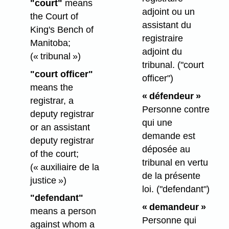
"court"
means
adjoint ou un
the Court of
assistant du
King's Bench of
registraire
Manitoba;
adjoint du
(« tribunal »)
tribunal.
("court
"court officer"
officer")
means the
« défendeur »
registrar, a
Personne contre
deputy registrar
qui une
or an assistant
demande est
deputy registrar
déposée au
of the court;
tribunal en vertu
(« auxiliaire de la
de la présente
justice »)
loi.
("defendant")
"defendant"
« demandeur »
means a person
Personne qui
against whom a