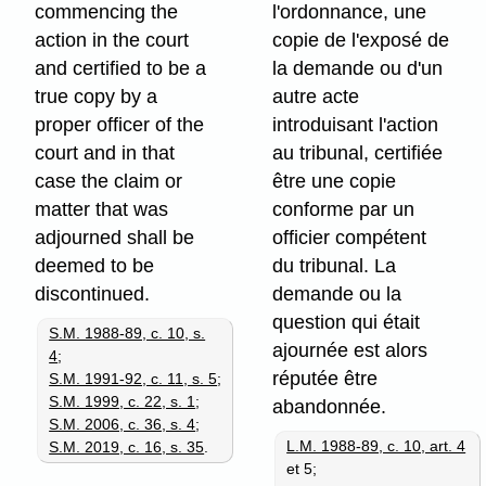
commencing the
l'ordonnance, une
action in the court
copie de l'exposé de
and certified to be a
la demande ou d'un
true copy by a
autre acte
proper officer of the
introduisant l'action
court and in that
au tribunal, certifiée
case the claim or
être une copie
matter that was
conforme par un
adjourned shall be
officier compétent
deemed to be
du tribunal. La
discontinued.
demande ou la
question qui était
S.M. 1988-89, c. 10, s.
ajournée est alors
4
;
réputée être
S.M. 1991-92, c. 11, s. 5
;
S.M. 1999, c. 22, s. 1
;
abandonnée.
S.M. 2006, c. 36, s. 4
;
L.M. 1988-89, c. 10, art. 4
S.M. 2019, c. 16, s. 35
.
et 5;