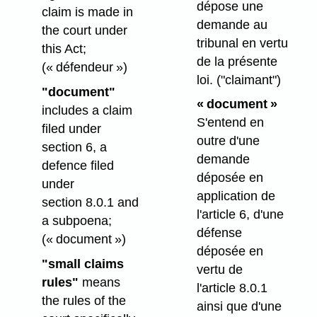
dépose une
claim is made in
demande au
the court under
tribunal en vertu
this Act;
de la présente
(« défendeur »)
loi.
("claimant")
"document"
« document »
includes a claim
S'entend en
filed under
outre d'une
section 6, a
demande
defence filed
déposée en
under
application de
section 8.0.1 and
l'article 6, d'une
a subpoena;
défense
(« document »)
déposée en
"small claims
vertu de
rules"
means
l'article 8.0.1
the rules of the
ainsi que d'une