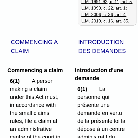
L.M. 1991-92, c. 11, art. 5
;
L.M. 1999, c. 22, art. 1
;
L.M. 2006, c. 36, art. 4
;
L.M. 2019, c. 16, art. 35
.
COMMENCING A
INTRODUCTION
CLAIM
DES DEMANDES
Commencing a claim
Introduction d'une
demande
6(1)
A person
making a claim
6(1)
La
under this Act must,
personne qui
in accordance with
présente une
the small claims
demande en vertu
rules, file a claim at
de la présente loi la
an administrative
dépose à un centre
centre of the court in
administratif du