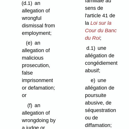
familiale au
(d.1)
an
sens de
allegation of
l'article 41 de
wrongful
la
Loi sur la
dismissal from
Cour du Banc
employment;
du Roi
;
(e)
an
d.1)
une
allegation of
allégation de
malicious
congédiement
prosecution,
abusif;
false
imprisonment
e)
une
or defamation;
allégation de
or
poursuite
abusive, de
(f)
an
séquestration
allegation of
ou de
wrongdoing by
diffamation;
a judge or