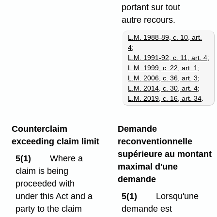
portant sur tout
autre recours.
L.M. 1988-89, c. 10, art.
4
;
L.M. 1991-92, c. 11, art. 4
;
L.M. 1999, c. 22, art. 1
;
L.M. 2006, c. 36, art. 3
;
L.M. 2014, c. 30, art. 4
;
L.M. 2019, c. 16, art. 34
.
Counterclaim
Demande
exceeding claim limit
reconventionnelle
supérieure au montant
5(1)
Where a
maximal d'une
claim is being
demande
proceeded with
under this Act and a
5(1)
Lorsqu'une
party to the claim
demande est