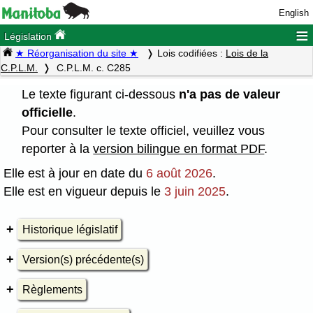
English
≡
Législation
★ Réorganisation du site ★
Lois codifiées :
Lois de la
C.P.L.M.
C.P.L.M. c. C285
Le texte figurant ci-dessous
n'a pas de valeur
officielle
.
Pour consulter le texte officiel, veuillez vous
reporter à la
version bilingue en format PDF
.
Elle est à jour en date du
6 août 2026
.
Elle est en vigueur depuis le
3 juin 2025
.
Historique législatif
Version(s) précédente(s)
Règlements