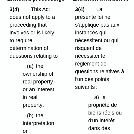
3(4)
This Act
3(4)
La
does not apply to a
présente loi ne
proceeding that
s'applique pas aux
involves or is likely
instances qui
to require
nécessitent ou qui
determination of
risquent de
questions relating to
nécessiter le
règlement de
(a)
the
questions relatives à
ownership of
l'un des points
real property
suivants :
or an interest
in real
a)
la
property;
propriété de
biens réels ou
(b)
the
d'un intérêt
interpretation
dans des
or