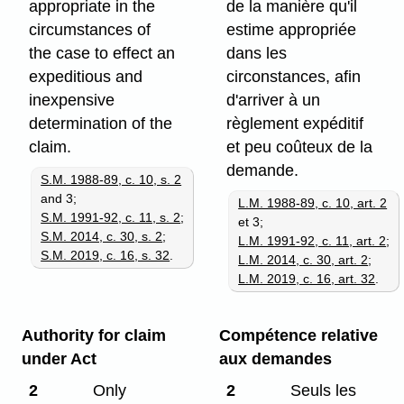
appropriate in the
de la manière qu'il
circumstances of
estime appropriée
the case to effect an
dans les
expeditious and
circonstances, afin
inexpensive
d'arriver à un
determination of the
règlement expéditif
claim.
et peu coûteux de la
demande.
S.M. 1988-89, c. 10, s. 2
and 3;
L.M. 1988-89, c. 10, art. 2
S.M. 1991-92, c. 11, s. 2
;
et 3;
S.M. 2014, c. 30, s. 2
;
L.M. 1991-92, c. 11, art. 2
;
S.M. 2019, c. 16, s. 32
.
L.M. 2014, c. 30, art. 2
;
L.M. 2019, c. 16, art. 32
.
Authority for claim
Compétence relative
under Act
aux demandes
2
Only
2
Seuls les