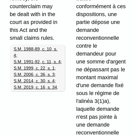
counterclaim may
conformément à ces
be dealt with in the
dispositions, une
court as provided in
partie dépose une
this Act and the
demande
small claims rules.
reconventionnelle
contre le
S.M. 1988-89, c. 10, s.
demandeur pour
4
;
une somme d'argent
S.M. 1991-92, c. 11, s. 4
;
S.M. 1999, c. 22, s. 1
;
ne dépassant pas le
S.M. 2006, c. 36, s. 3
;
montant maximal
S.M. 2014, c. 30, s. 4
;
d'une demande fixé
S.M. 2019, c. 16, s. 34
.
sous le régime de
l'alinéa 3(1)a),
laquelle demande
n'est pas jointe à
une demande
reconventionnelle