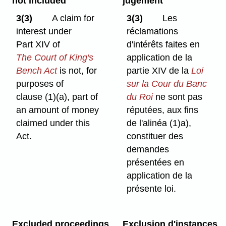
not included
jugement
3(3)
A claim for
3(3)
Les
interest under
réclamations
Part XIV of
d'intérêts faites en
The Court of King's
application de la
Bench Act
is not, for
partie XIV de la
Loi
purposes of
sur la Cour du Banc
clause (1)⁠(a), part of
du Roi
ne sont pas
an amount of money
réputées, aux fins
claimed under this
de l'alinéa (1)a),
Act.
constituer des
demandes
présentées en
application de la
présente loi.
Excluded proceedings
Exclusion d'instances