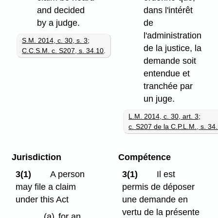
and decided
dans l'intérêt
by a judge.
de
l'administration
S.M. 2014, c. 30, s. 3
;
de la justice, la
C.C.S.M. c. S207, s. 34.10
.
demande soit
entendue et
tranchée par
un juge.
L.M. 2014, c. 30, art. 3
;
c. S207 de la C.P.L.M., s. 34
Jurisdiction
Compétence
3(1)
A person
3(1)
Il est
may file a claim
permis de déposer
under this Act
une demande en
vertu de la présente
(a)
for an