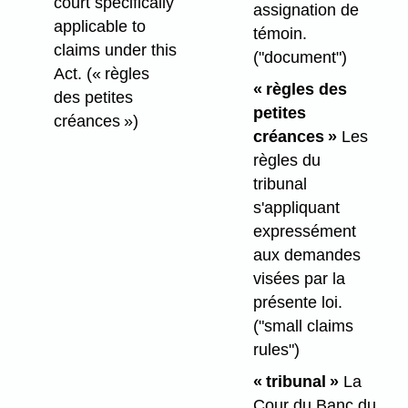
court specifically
assignation de
applicable to
témoin.
claims under this
("document")
Act.
(« règles
« règles des
des petites
petites
créances »)
créances »
Les
règles du
tribunal
s'appliquant
expressément
aux demandes
visées par la
présente loi.
("small claims
rules")
« tribunal »
La
Cour du Banc du