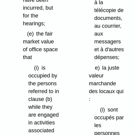
à la
incurred, but
télécopie de
for the
documents,
hearings;
au courrier,
aux
(e)
the fair
messagers
market value
et à d'autres
of office space
dépenses;
that
e)
la juste
(i)
is
valeur
occupied by
marchande
the persons
des locaux qui
referred to in
:
clause (b)
while they
(i)
sont
are engaged
occupés par
in activities
les
associated
personnes