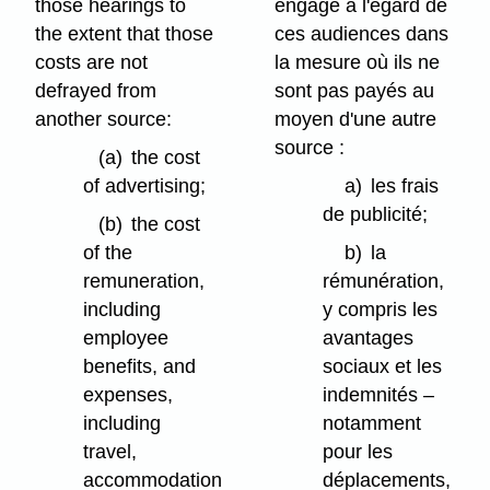
those hearings to
engage à l'égard de
the extent that those
ces audiences dans
costs are not
la mesure où ils ne
defrayed from
sont pas payés au
another source:
moyen d'une autre
source :
(a)
the cost
of advertising;
a)
les frais
de publicité;
(b)
the cost
of the
b)
la
remuneration,
rémunération,
including
y compris les
employee
avantages
benefits, and
sociaux et les
expenses,
indemnités –
including
notamment
travel,
pour les
accommodation
déplacements,