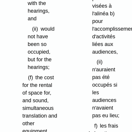
with the
visées à
hearings,
l'alinéa b)
and
pour
l'accomplisseme
(ii)
would
d'activités
not have
liées aux
been so
audiences,
occupied,
but for the
(ii)
hearings;
n'auraient
pas été
(f)
the cost
occupés si
for the rental
les
of space for,
audiences
and sound,
n'avaient
simultaneous
pas eu lieu;
translation and
other
f)
les frais
equipment