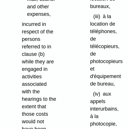
bureaux,
and other
expenses,
(iii)
à la
location de
incurred in
téléphones,
respect of the
de
persons
télécopieurs,
referred to in
de
clause (b)
photocopieurs
while they are
et
engaged in
d'équipement
activities
de bureau,
associated
with the
(iv)
aux
hearings to the
appels
extent that
interurbains,
those costs
à la
would not
photocopie,
have been