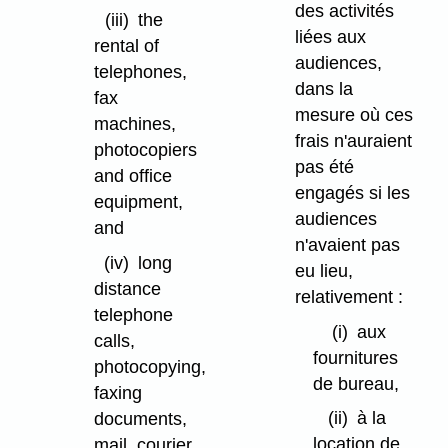
des activités
(iii)
the
liées aux
rental of
audiences,
telephones,
dans la
fax
mesure où ces
machines,
frais n'auraient
photocopiers
pas été
and office
engagés si les
equipment,
audiences
and
n'avaient pas
(iv)
long
eu lieu,
distance
relativement :
telephone
(i)
aux
calls,
fournitures
photocopying,
de bureau,
faxing
(ii)
à la
documents,
location de
mail, courier