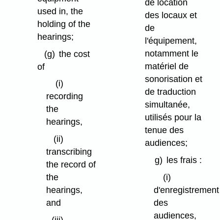
de location
used in, the
des locaux et
holding of the
de
hearings;
l'équipement,
notamment le
(g)
the cost
matériel de
of
sonorisation et
(i)
de traduction
recording
simultanée,
the
utilisés pour la
hearings,
tenue des
(ii)
audiences;
transcribing
g)
les frais :
the record of
(i)
the
d'enregistrement
hearings,
des
and
audiences,
(iii)