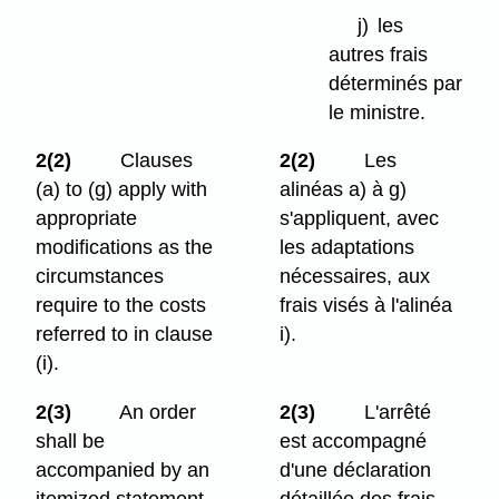
j)
les
autres frais
déterminés par
le ministre.
2(2)
Clauses
2(2)
Les
(a) to (g) apply with
alinéas a) à g)
appropriate
s'appliquent, avec
modifications as the
les adaptations
circumstances
nécessaires, aux
require to the costs
frais visés à l'alinéa
referred to in clause
i).
(i).
2(3)
An order
2(3)
L'arrêté
shall be
est accompagné
accompanied by an
d'une déclaration
itemized statement
détaillée des frais