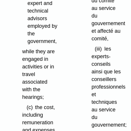
du comité
expert and
au service
technical
du
advisors
gouvernement
employed by
et affecté au
the
comité,
government,
(iii)
les
while they are
experts-
engaged in
conseils
activities or in
ainsi que les
travel
conseillers
associated
professionnels
with the
et
hearings;
techniques
(c)
the cost,
au service
including
du
remuneration
gouvernement;
and expenses,