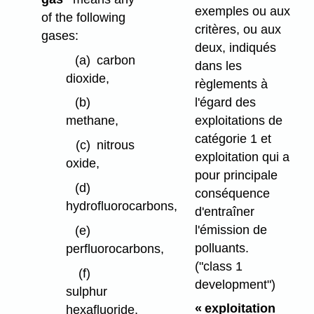
exemples ou aux
of the following
critères, ou aux
gases:
deux, indiqués
(a)
carbon
dans les
dioxide,
règlements à
l'égard des
(b)
exploitations de
methane,
catégorie 1 et
(c)
nitrous
exploitation qui a
oxide,
pour principale
(d)
conséquence
hydrofluorocarbons,
d'entraîner
l'émission de
(e)
polluants.
perfluorocarbons,
("class 1
(f)
development")
sulphur
« exploitation
hexafluoride,