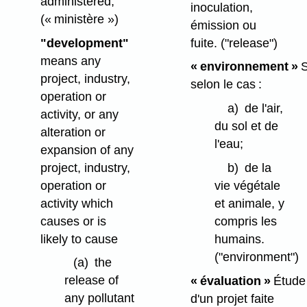
administered;
inoculation,
(« ministère »)
émission ou
"development"
fuite.
("release")
means any
« environnement »
S
project, industry,
selon le cas :
operation or
a)
de l'air,
activity, or any
du sol et de
alteration or
l'eau;
expansion of any
project, industry,
b)
de la
operation or
vie végétale
activity which
et animale, y
causes or is
compris les
likely to cause
humains.
("environment")
(a)
the
release of
« évaluation »
Étude
any pollutant
d'un projet faite