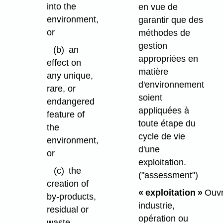
into the
en vue de
environment,
garantir que des
or
méthodes de
gestion
(b)
an
appropriées en
effect on
matière
any unique,
d'environnement
rare, or
soient
endangered
appliquées à
feature of
toute étape du
the
cycle de vie
environment,
d'une
or
exploitation.
(c)
the
("assessment")
creation of
« exploitation »
Ouvr
by-products,
industrie,
residual or
opération ou
waste