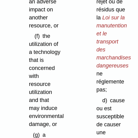
an adverse
rejet ou de
impact on
résidus que
another
la
Loi sur la
resource, or
manutention
et le
(f)
the
transport
utilization of
des
a technology
marchandises
that is
dangereuses
concerned
ne
with
réglemente
resource
pas;
utilization
and that
d)
cause
may induce
ou est
environmental
susceptible
damage, or
de causer
une
(g)
a