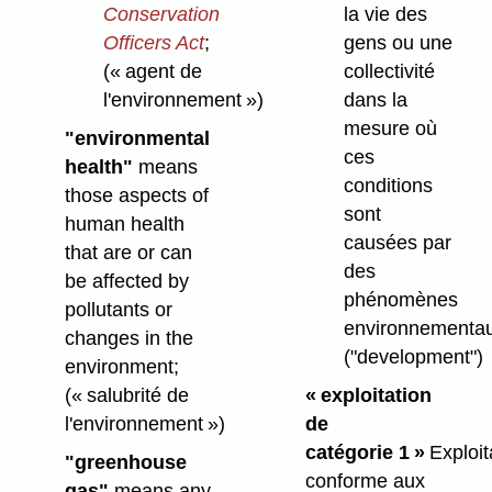
la vie des
Conservation
gens ou une
Officers Act
;
collectivité
(« agent de
dans la
l'environnement »)
mesure où
"environmental
ces
health"
means
conditions
those aspects of
sont
human health
causées par
that are or can
des
be affected by
phénomènes
pollutants or
environnementau
changes in the
("development")
environment;
« exploitation
(« salubrité de
de
l'environnement »)
catégorie 1 »
Exploit
"greenhouse
conforme aux
gas"
means any