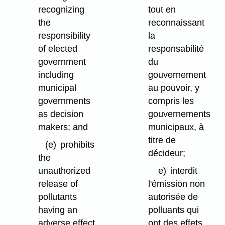
recognizing
tout en
the
reconnaissant
responsibility
la
of elected
responsabilité
government
du
including
gouvernement
municipal
au pouvoir, y
governments
compris les
as decision
gouvernements
makers; and
municipaux, à
titre de
(e)
prohibits
décideur;
the
unauthorized
e)
interdit
release of
l'émission non
pollutants
autorisée de
having an
polluants qui
adverse effect
ont des effets