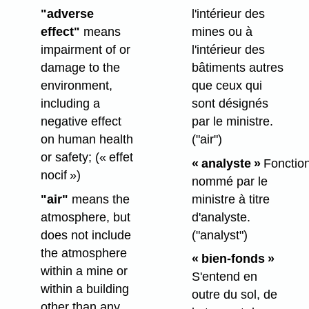
"adverse
l'intérieur des
effect"
means
mines ou à
impairment of or
l'intérieur des
damage to the
bâtiments autres
environment,
que ceux qui
including a
sont désignés
negative effect
par le ministre.
on human health
("air")
or safety;
(« effet
« analyste »
Fonction
nocif »)
nommé par le
"air"
means the
ministre à titre
atmosphere, but
d'analyste.
does not include
("analyst")
the atmosphere
« bien-fonds »
within a mine or
S'entend en
within a building
outre du sol, de
other than any