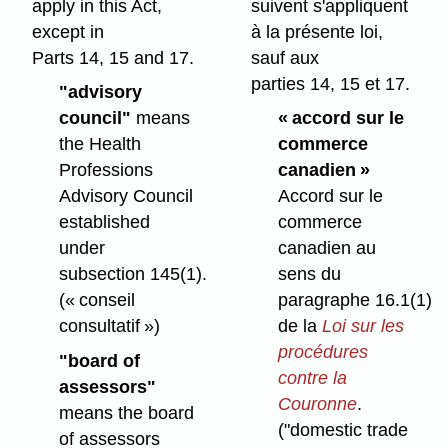
apply in this Act,
suivent s'appliquent
except in
à la présente loi,
Parts 14, 15 and 17.
sauf aux
parties 14, 15 et 17.
"advisory
council"
means
« accord sur le
the Health
commerce
Professions
canadien »
Advisory Council
Accord sur le
established
commerce
under
canadien au
subsection 145(1).
sens du
(« conseil
paragraphe 16.1(1)
consultatif »)
de la
Loi sur les
procédures
"board of
contre la
assessors"
Couronne
.
means the board
("domestic trade
of assessors