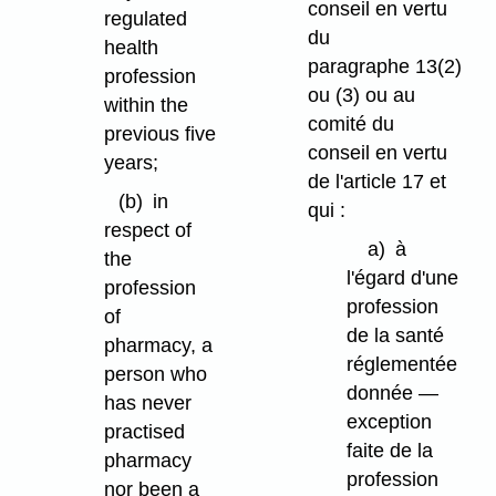
conseil en vertu
regulated
du
health
paragraphe 13(2)
profession
ou (3) ou au
within the
comité du
previous five
conseil en vertu
years;
de l'article 17 et
(b)
in
qui :
respect of
a)
à
the
l'égard d'une
profession
profession
of
de la santé
pharmacy, a
réglementée
person who
donnée —
has never
exception
practised
faite de la
pharmacy
profession
nor been a