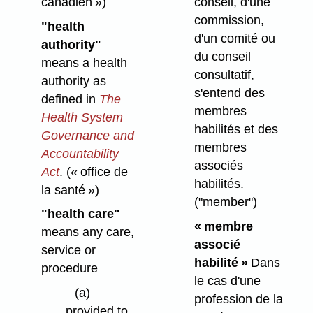
canadien »)
conseil, d'une
commission,
"health
d'un comité ou
authority"
du conseil
means a health
consultatif,
authority as
s'entend des
defined in
The
membres
Health System
habilités et des
Governance and
membres
Accountability
associés
Act
.
(« office de
habilités.
la santé »)
("member")
"health care"
« membre
means any care,
associé
service or
habilité »
Dans
procedure
le cas d'une
(a)
profession de la
provided to