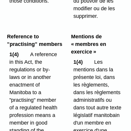
those conditions.
du pouvoir de les
modifier ou de les
supprimer.
Reference to
Mentions de
"practising" members
« membres en
exercice »
1(4)
A reference
in this Act, the
1(4)
Les
regulations or by-
mentions dans la
laws or in another
présente loi, dans
enactment of
les règlements,
Manitoba to a
dans les règlements
"practising" member
administratifs ou
of a regulated health
dans tout autre texte
profession means a
législatif manitobain
member in good
d'un membre en
standing of the
exercice d'une