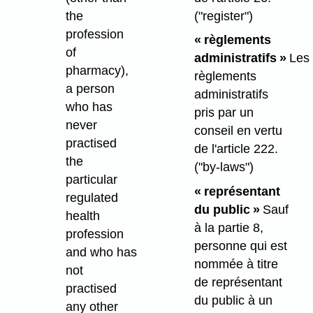
("register")
the
profession
« règlements
of
administratifs »
Les
pharmacy),
règlements
a person
administratifs
who has
pris par un
never
conseil en vertu
practised
de l'article 222.
the
("by-laws")
particular
« représentant
regulated
du public »
Sauf
health
à la partie 8,
profession
personne qui est
and who has
nommée à titre
not
de représentant
practised
du public à un
any other