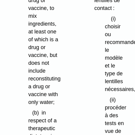
drug or
lentilles de
vaccine, to
contact :
mix
(i)
ingredients,
choisir
at least one
ou
of which is a
recommand
drug or
le
vaccine, but
modèle
does not
et le
include
type de
reconstituting
lentilles
a drug or
nécessaires
vaccine with
(ii)
only water;
procéder
(b)
in
à des
respect of a
tests en
therapeutic
vue de