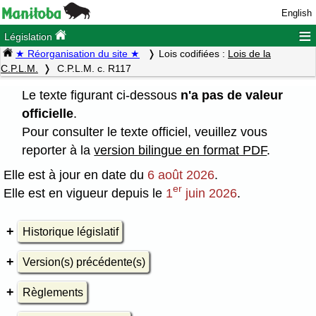
English
≡
Législation
★ Réorganisation du site ★
Lois codifiées :
Lois de la
C.P.L.M.
C.P.L.M. c. R117
Le texte figurant ci-dessous
n'a pas de valeur
officielle
.
Pour consulter le texte officiel, veuillez vous
reporter à la
version bilingue en format PDF
.
Elle est à jour en date du
6 août 2026
.
er
Elle est en vigueur depuis le
1
juin 2026
.
Historique législatif
Version(s) précédente(s)
Règlements