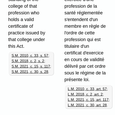
college of that
profession de la
profession who
santé réglementée
holds a valid
s'entendent d'un
certificate of
membre en règle de
practice issued by
l'ordre de cette
that college under
profession qui est
this Act.
titulaire d'un
certificat d'exercice
S.M. 2010, c. 33, s. 57
;
en cours de validité
S.M. 2018, c. 2, s. 2
;
délivré par cet ordre
S.M. 2021, c. 15, s. 117
;
S.M. 2021, c. 30, s. 28
.
sous le régime de la
présente loi.
L.M. 2010, c. 33, art. 57
;
L.M. 2018, c. 2, art. 2
;
L.M. 2021, c. 15, art. 117
;
L.M. 2021, c. 30, art. 28
.