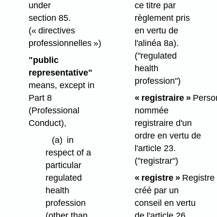
ce titre par
under
règlement pris
section 85.
en vertu de
(« directives
l'alinéa 8a).
professionnelles »)
("regulated
"public
health
representative"
profession")
means, except in
« registraire »
Perso
Part 8
nommée
(Professional
registraire d'un
Conduct),
ordre en vertu de
(a)
in
l'article 23.
respect of a
("registrar")
particular
« registre »
Registre
regulated
créé par un
health
conseil en vertu
profession
de l'article 26.
(other than