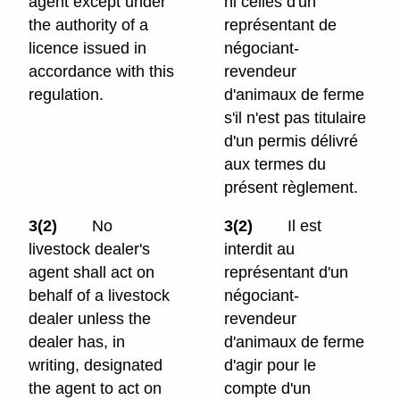
agent except under
ni celles d'un
the authority of a
représentant de
licence issued in
négociant-
accordance with this
revendeur
regulation.
d'animaux de ferme
s'il n'est pas titulaire
d'un permis délivré
aux termes du
présent règlement.
3(2)
No
3(2)
Il est
livestock dealer's
interdit au
agent shall act on
représentant d'un
behalf of a livestock
négociant-
dealer unless the
revendeur
dealer has, in
d'animaux de ferme
writing, designated
d'agir pour le
the agent to act on
compte d'un