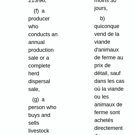
moins 30
215/96,
jours,
(f)
a
b)
producer
quiconque
who
vend de la
conducts an
viande
annual
d'animaux
production
de ferme au
sale or a
prix de
complete
détail, sauf
herd
dans les cas
dispersal
où la viande
sale,
ou les
(g)
a
animaux de
person who
ferme sont
buys and
achetés
sells
directement
livestock