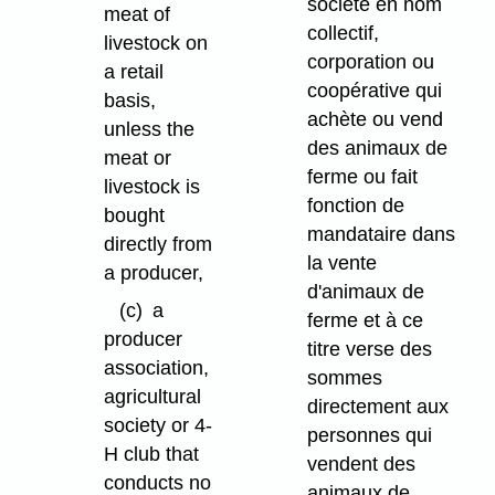
société en nom
meat of
collectif,
livestock on
corporation ou
a retail
coopérative qui
basis,
achète ou vend
unless the
des animaux de
meat or
ferme ou fait
livestock is
fonction de
bought
mandataire dans
directly from
la vente
a producer,
d'animaux de
(c)
a
ferme et à ce
producer
titre verse des
association,
sommes
agricultural
directement aux
society or 4-
personnes qui
H club that
vendent des
conducts no
animaux de