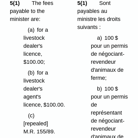
5(1)
The fees
5(1)
Sont
payable to the
payables au
minister are:
ministre les droits
suivants :
(a)
for a
livestock
a)
100 $
dealer's
pour un permis
licence,
de négociant-
$100.00;
revendeur
d'animaux de
(b)
for a
ferme;
livestock
dealer's
b)
100 $
agent's
pour un permis
licence, $100.00.
de
représentant
(c)
de négociant-
[repealed]
revendeur
M.R. 155/89.
d'animaux de