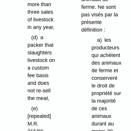
more than
ferme. Ne sont
three sales
pas visés par la
of livestock
présente
in any year,
définition :
(d)
a
a)
les
packer that
producteurs
slaughters
qui achètent
livestock on
des animaux
a custom
de ferme et
fee basis
conservent
and does
le droit de
not re-sell
propriété sur
the meat,
la majorité
de ces
(e)
animaux
[repealed]
durant au
M.R.