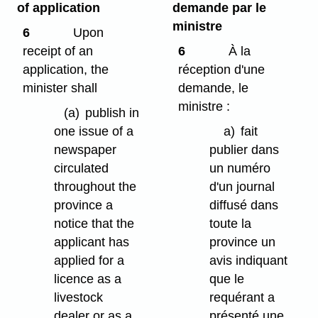
of application
demande par le
ministre
6
Upon
receipt of an
6
À la
application, the
réception d'une
minister shall
demande, le
ministre :
(a)
publish in
one issue of a
a)
fait
newspaper
publier dans
circulated
un numéro
throughout the
d'un journal
province a
diffusé dans
notice that the
toute la
applicant has
province un
applied for a
avis indiquant
licence as a
que le
livestock
requérant a
dealer or as a
présenté une