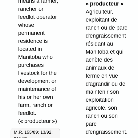
means a farmer,
« producteur »
rancher or
Agriculteur,
feedlot operator
exploitant de
whose
ranch ou de parc
permanent
d'engraissement
residence is
résidant au
located in
Manitoba et qui
Manitoba who
achète des
purchases
animaux de
livestock for the
ferme en vue
development or
d'agrandir ou de
maintenance of
maintenir son
his or her own
exploitation
farm, ranch or
agricole, son
feedlot.
ranch ou son
(« producteur »)
parc
d'engraissement.
M.R. 155/89; 13/92;