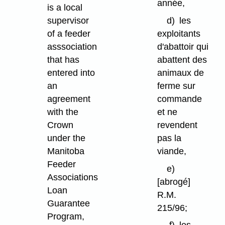
année,
is a local
d)
les
supervisor
exploitants
of a feeder
d'abattoir qui
asssociation
abattent des
that has
animaux de
entered into
ferme sur
an
commande
agreement
et ne
with the
revendent
Crown
pas la
under the
viande,
Manitoba
Feeder
e)
Associations
[abrogé]
Loan
R.M.
Guarantee
215/96;
Program,