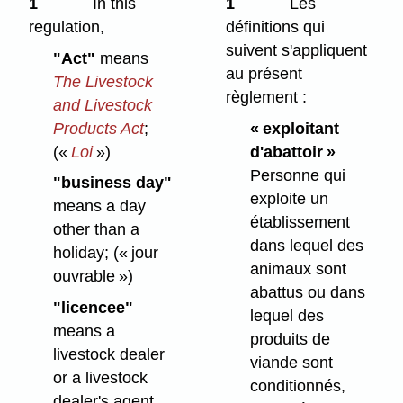
1
In this
1
Les
regulation,
définitions qui
suivent s'appliquent
"Act"
means
au présent
The Livestock
règlement :
and Livestock
Products Act
;
« exploitant
(«
Loi
»)
d'abattoir »
Personne qui
"business day"
exploite un
means a day
établissement
other than a
dans lequel des
holiday;
(« jour
animaux sont
ouvrable »)
abattus ou dans
"licencee"
lequel des
means a
produits de
livestock dealer
viande sont
or a livestock
conditionnés,
dealer's agent