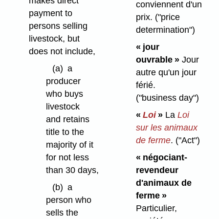
makes direct
conviennent d'un
payment to
prix.
("price
persons selling
determination")
livestock, but
« jour
does not include,
ouvrable »
Jour
(a)
a
autre qu'un jour
producer
férié.
who buys
("business day")
livestock
«
Loi
»
La
Loi
and retains
sur les animaux
title to the
de ferme
.
("Act")
majority of it
for not less
« négociant-
than 30 days,
revendeur
d'animaux de
(b)
a
ferme »
person who
Particulier,
sells the