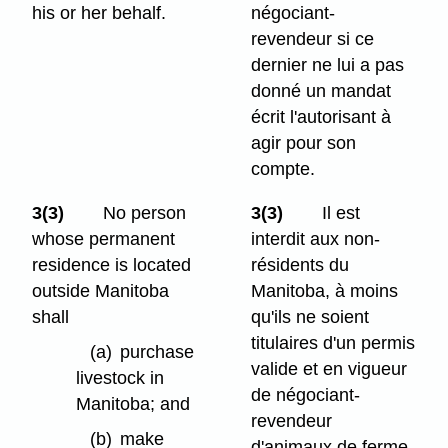
his or her behalf.
négociant-
revendeur si ce
dernier ne lui a pas
donné un mandat
écrit l'autorisant à
agir pour son
compte.
3(3)
No person
3(3)
Il est
whose permanent
interdit aux non-
residence is located
résidents du
outside Manitoba
Manitoba, à moins
shall
qu'ils ne soient
titulaires d'un permis
(a)
purchase
valide et en vigueur
livestock in
de négociant-
Manitoba; and
revendeur
(b)
make
d'animaux de ferme