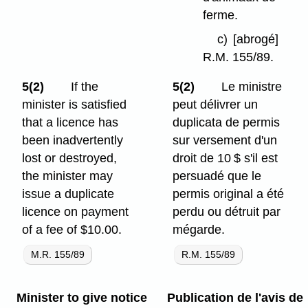
ferme.
c)
[abrogé]
R.M. 155/89.
5(2)
If the
5(2)
Le ministre
minister is satisfied
peut délivrer un
that a licence has
duplicata de permis
been inadvertently
sur versement d'un
lost or destroyed,
droit de 10 $ s'il est
the minister may
persuadé que le
issue a duplicate
permis original a été
licence on payment
perdu ou détruit par
of a fee of $10.00.
mégarde.
M.R. 155/89
R.M. 155/89
Minister to give notice
Publication de l'avis de