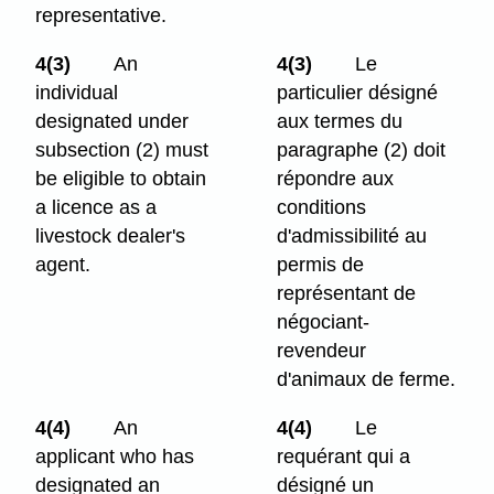
representative.
4(3)
An
4(3)
Le
individual
particulier désigné
designated under
aux termes du
subsection (2) must
paragraphe (2) doit
be eligible to obtain
répondre aux
a licence as a
conditions
livestock dealer's
d'admissibilité au
agent.
permis de
représentant de
négociant-
revendeur
d'animaux de ferme.
4(4)
An
4(4)
Le
applicant who has
requérant qui a
designated an
désigné un