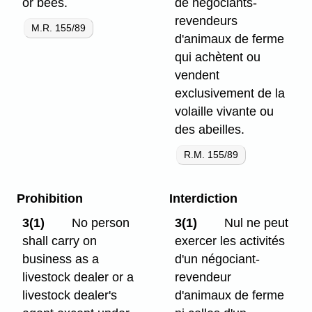
or bees.
de négociants-
revendeurs
M.R. 155/89
d'animaux de ferme
qui achètent ou
vendent
exclusivement de la
volaille vivante ou
des abeilles.
R.M. 155/89
Prohibition
Interdiction
3(1)
No person
3(1)
Nul ne peut
shall carry on
exercer les activités
business as a
d'un négociant-
livestock dealer or a
revendeur
livestock dealer's
d'animaux de ferme