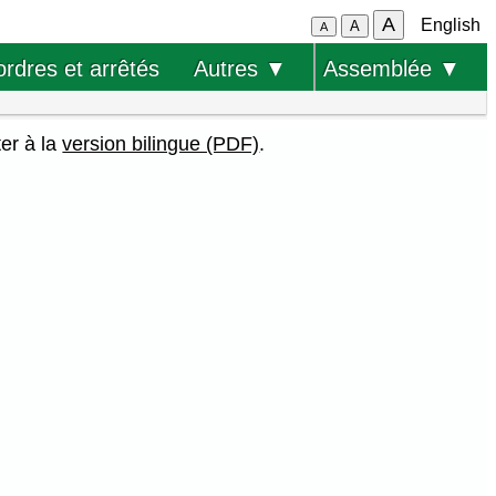
A
English
A
A
ordres et arrêtés
Autres ▼
Assemblée ▼
ter à la
version bilingue (PDF)
.