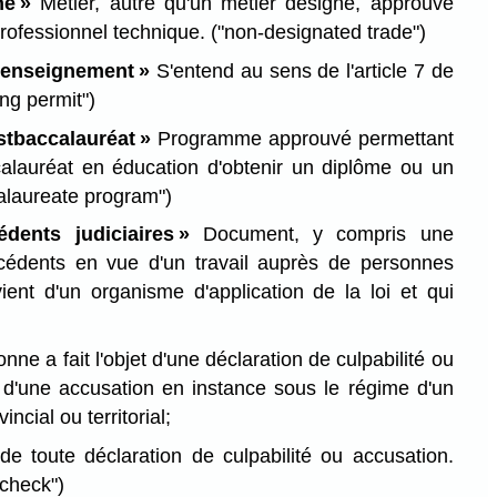
né »
Métier, autre qu'un métier désigné, approuvé
professionnel technique.
("non-designated trade")
d'enseignement »
S'entend au sens de l'article 7 de
ing permit")
tbaccalauréat »
Programme approuvé permettant
ccalauréat en éducation d'obtenir un diplôme ou un
alaureate program")
dents judiciaires »
Document, y compris une
écédents en vue d'un travail auprès de personnes
vient d'un organisme d'application de la loi et qui
nne a fait l'objet d'une déclaration de culpabilité ou
jet d'une accusation en instance sous le régime d'un
incial ou territorial;
 de toute déclaration de culpabilité ou accusation.
 check")