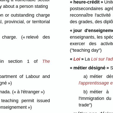
« heure-crédit »
Uni
 about a person stating
postsecondaires agré
on or outstanding charge
reconnaître l'activité
 provincial, or territorial
des grades, des diplô
« jour d'enseignem
r charge.
(« relevé des
enseignants, les spéc
exercer des activi
("teaching day")
«
Loi
»
La
Loi sur l'a
 in section 1 of
The
« métier désigné »
Se
partment of Labour and
a)
métier dé
gné »)
l'apprentissage e
anada.
(« à l'étranger »)
b)
métier à 
l'Immigration du
teaching permit issued
trade")
'enseignement »)