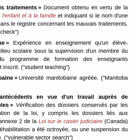
s traitements »
Document obtenu en vertu de la
 l'enfant et à la famille
et indiquant si le nom d'une
dans le registre concernant les mauvais traitements.
 check")
que »
Expérience en enseignement qu'un élève-
ilieu scolaire sous la supervision d'un membre du
 du programme de formation des enseignants
 inscrit.
("student teaching")
baine »
Université manitobaine agréée.
("Manitoba
s antécédents en vue d'un travail auprès de
bles »
Vérification des dossiers conservés par les
ation de la loi, y compris les dossiers liés aux
l'annexe 2 de la
Loi sur le casier judiciaire
(Canada)
réhabilitation a été octroyée, ou une suspension du
e.
("vulnerable sector search")