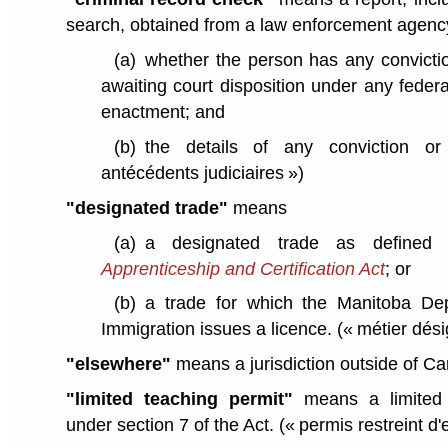
search, obtained from a law enforcement agency
(a)
whether the person has any convicti
awaiting court disposition under any federal,
enactment; and
(b)
the details of any conviction o
antécédents judiciaires »)
"designated trade"
means
(a)
a designated trade as defined
Apprenticeship and Certification Act
; or
(b)
a trade for which the Manitoba De
Immigration issues a licence.
(« métier dési
"elsewhere"
means a jurisdiction outside of C
"limited teaching permit"
means a limited 
under section 7 of the Act.
(« permis restreint d