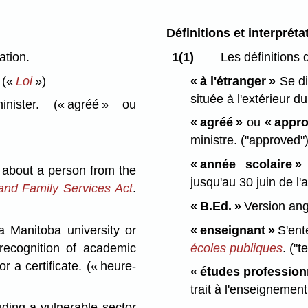
Définitions et interpréta
ation.
1(1)
Les définitions 
.
(«
Loi
»)
« à l'étranger »
Se di
située à l'extérieur 
nister.
(« agréé » ou
« agréé »
ou
« appro
ministre.
("approved"
« année scolaire 
about a person from the
jusqu'au 30 juin de l
and Family Services Act
.
« B.Ed. »
Version ang
 Manitoba university or
« enseignant »
S'en
 recognition of academic
écoles publiques
.
("t
r a certificate.
(« heure-
« études profession
trait à l'enseignemen
ding a vulnerable sector