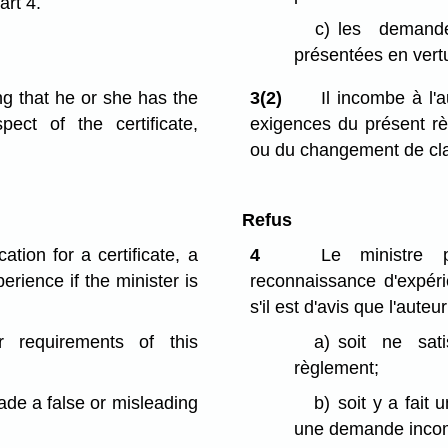
art 4.
c)
les demande
présentées en vertu
g that he or she has the
3(2)
Il incombe à l'
pect of the certificate,
exigences du présent rè
ou du changement de clas
Refus
tion for a certificate, a
4
Le ministre 
erience if the minister is
reconnaissance d'expéri
s'il est d'avis que l'aute
r requirements of this
a)
soit ne sat
règlement;
ade a false or misleading
b)
soit y a fait
une demande incom