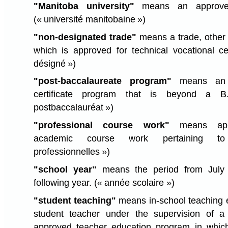
"Manitoba university"
means an approved 
(« université manitobaine »)
"non-designated trade"
means a trade, other 
which is approved for technical vocational cer
désigné »)
"post-baccalaureate program"
means an a
certificate program that is beyond a 
postbaccalauréat »)
"professional course work"
means appr
academic course work pertaining t
professionnelles »)
"school year"
means the period from July 
following year.
(« année scolaire »)
"student teaching"
means in-school teaching 
student teacher under the supervision of a
approved teacher education program in which