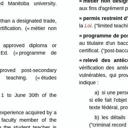
« métier non désig
Manitoba university.
aux fins d'agrément 
« permis restreint 
than a designated trade,
la
Loi
.
("limited teach
tification.
(« métier non
« programme de pos
au titulaire d'un ba
pproved diploma or
certificat.
("post-bacc
B.Ed.
(« programme de
« relevé des antécé
vérification des ant
oved post-secondary
vulnérables, qui pro
o teaching.
(« études
indique :
a)
si une perso
1 to June 30th of the
si elle fait l'ob
texte fédéral, prov
experience acquired by a
b)
les détails
 faculty member of the
("criminal record
 the student teacher is