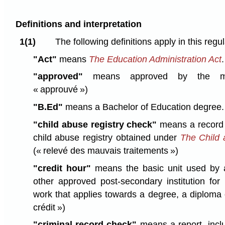
Definitions and interpretation
1(1)
The following definitions apply in this regul
"Act"
means
The Education Administration Act
"approved"
means approved by the mi
« approuvé »)
"B.Ed"
means a Bachelor of Education degree.
"child abuse registry check"
means a record 
child abuse registry obtained under
The Child 
(« relevé des mauvais traitements »)
"credit hour"
means the basic unit used by a
other approved post-secondary institution for
work that applies towards a degree, a diploma o
crédit »)
"criminal record check"
means a report, inclu