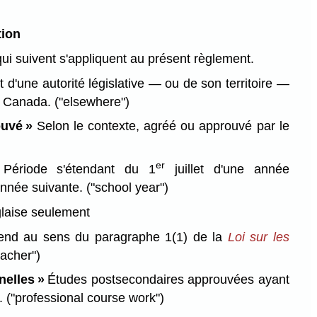
tion
qui suivent s'appliquent au présent règlement.
t d'une autorité législative — ou de son territoire —
du Canada.
("elsewhere")
uvé »
Selon le contexte, agréé ou approuvé par le
)
er
»
Période s'étendant du 1
juillet d'une année
'année suivante.
("school year")
laise seulement
tend au sens du paragraphe 1(1) de la
Loi sur les
eacher")
nelles »
Études postsecondaires approuvées ayant
t.
("professional course work")