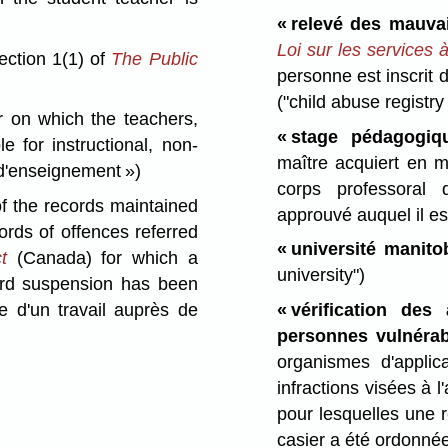
« relevé des mauvai
Loi sur les services à
ction 1(1) of
The Public
personne est inscrit 
("child abuse registry
 on which the teachers,
« stage pédagogi
e for instructional, non-
maître acquiert en m
 d'enseignement »)
corps professoral
 the records maintained
approuvé auquel il est
ords of offences referred
« université manito
t
(Canada) for which a
university")
ord suspension has been
e d'un travail auprès de
« vérification de
personnes vulnéra
organismes d'applic
infractions visées à 
pour lesquelles une 
casier a été ordonné