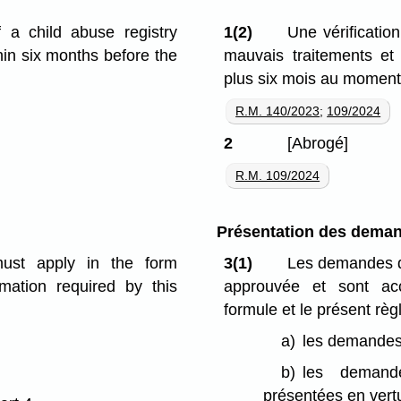
 a child abuse registry
1(2)
Une vérificati
hin six months before the
mauvais traitements et 
plus six mois au moment 
R.M. 140/2023
;
109/2024
2
[Abrogé]
R.M. 109/2024
Présentation des dema
must apply in the form
3(1)
Les demandes q
mation required by this
approuvée et sont ac
formule et le présent règ
a)
les demandes
b)
les demande
présentées en vertu