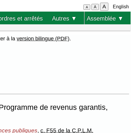
A
English
A
A
ordres et arrêtés
Autres ▼
Assemblée ▼
ter à la
version bilingue (PDF)
.
 Programme de revenus garantis,
ances publiques
,
c. F55 de la C.P.L.M.