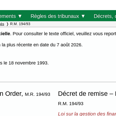
Décrets, 
ements ▼
Règles des tribunaux ▼
iés
R.M. 194/93
ielle
. Pour consulter le texte officiel, veuillez vous repor
on la plus récente en date du 7 août 2026.
uis le 18 novembre 1993.
n Order,
Décret de remise –
M.R. 194/93
R.M. 194/93
Loi sur la gestion des fin