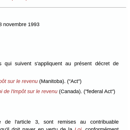
 18 novembre 1993
s qui suivent s'appliquent au présent décret de
pôt sur le revenu
(Manitoba).
("Act")
i de l'impôt sur le revenu
(Canada).
("federal Act")
de l'article 3, sont remises au contribuable
qu'il doit payer en vertu de la
Loi
, conformément