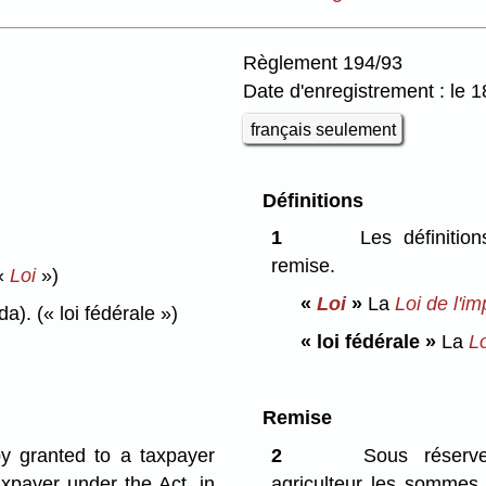
Règlement 194/93
Date d'enregistrement : le
français seulement
Définitions
1
Les définition
remise.
«
Loi
»)
«
Loi
»
La
Loi de l'im
da).
(« loi fédérale »)
« loi fédérale »
La
Lo
Remise
by granted to a taxpayer
2
Sous réserve 
xpayer under the Act, in
agriculteur les sommes 