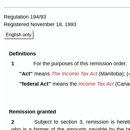
Regulation 194/93
Registered November 18, 1993
English only
Definitions
1
For the purposes of this remission order,
"Act"
means
The Income Tax Act
(Manitoba);
(
"federal Act"
means the
Income Tax Act
(Cana
Remission granted
2
Subject to section 3, remission is here
who is a farmer of the amounts payable by the ta