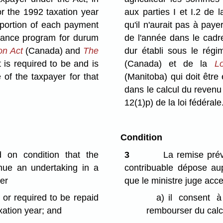
for the 1992 taxation year
aux parties I et I.2 de 
 portion of each payment
qu'il n'aurait pas à pay
urance program for durum
de l'année dans le cadr
on Act
(Canada) and
The
dur établi sous le rég
 is required to be and is
(Canada) et de la
L
of the taxpayer for that
(Manitoba) qui doit être
dans le calcul du revenu
12(1)p) de la loi fédérale
Condition
 on condition that the
3
La remise prévu
enue an undertaking in a
contribuable dépose au
yer
que le ministre juge acc
 or required to be repaid
a)
il consent
xation year; and
rembourser du calc