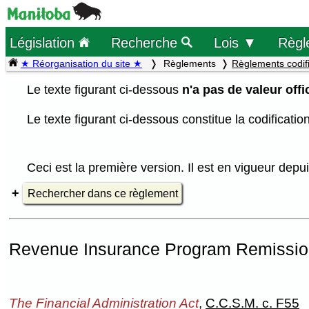
Législation
Recherche
Lois ▼
Règl
★ Réorganisation du site ★
Règlements
Règlements codif
Le texte figurant ci-dessous
n'a pas de valeur offic
Le texte figurant ci-dessous constitue la codificati
Ceci est la première version. Il est en vigueur dep
Rechercher dans ce règlement
Revenue Insurance Program Remissio
The Financial Administration Act
,
C.C.S.M. c. F55