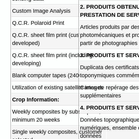
2. PRODUITS OBTE
Custom Image Analysis
PRESTATION DE SERV
Q.C.R. Polaroid Print
Articles produits par d
Q.C.R. sheet film print (customer
photomécaniques et prod
developed)
partir de photographies
Q.C.R. sheet film print (including
3.
PRODUITS ET SER
developing)
Duplicata des certificat
Blank computer tapes (2400 ft.)
toponymiques commémo
Utilization of existing satellite images
Cartes de repérage de
supplémentaires
Crop Information:
4. PRODUITS ET SE
Weekly composites by subscription,
minimum 20 weeks
Données topographiqu
numériques, ensemble 
Single weekly composites, customer
données