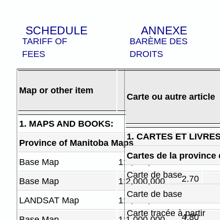
SCHEDULE
ANNEXE
TARIFF OF
BARÈME DES
FEES
DROITS
Wholesale
Map or other item
Scale
Full
Sea
Carte ou autre article
Dealer
De
1. MAPS AND BOOKS:
1. CARTES ET LIVRES
Province of Manitoba Maps
Cartes de la province
$ .36
Base Map
1:5,000,000
Carte de base
2.70
Base Map
1:2,000,000
Carte de base
2.70
LANDSAT Map
1:2,000,000
Carte tracée à partir
4.80
Base Map
1:1,000,000