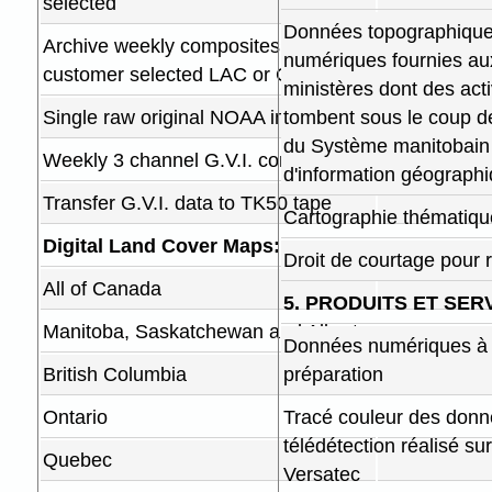
selected
Données topographiqu
Archive weekly composites,
numériques fournies au
customer selected LAC or GAC
ministères dont des acti
Single raw original NOAA images
tombent sous le coup de
du Système manitobain
Weekly 3 channel G.V.I. composites
d'information géograph
Transfer G.V.I. data to TK50 tape
Cartographie thématiqu
Digital Land Cover Maps:
Droit de courtage pour 
All of Canada
5. PRODUITS ET SER
Manitoba, Saskatchewan and Alberta
Données numériques à l
British Columbia
préparation
Ontario
Tracé couleur des don
télédétection réalisé su
Quebec
Versatec