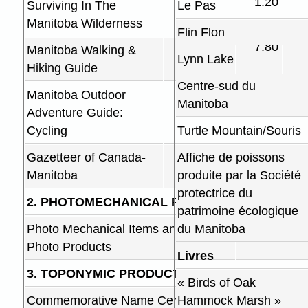
1.20
Surviving In The
Le Pas
Manitoba Wilderness
Flin Flon
7.80
Manitoba Walking &
Lynn Lake
Hiking Guide
Centre-sud du
7.80
Manitoba Outdoor
Manitoba
Adventure Guide:
Cycling
Turtle Mountain/Souris
12.00
Gazetteer of Canada-
Affiche de poissons
Manitoba
produite par la Société
protectrice du
2. PHOTOMECHANICAL PRODUCTS AND SERV
patrimoine écologique
Photo Mechanical Items and Aerial
du Manitoba
Photo Products
Livres
3. TOPONYMIC PRODUCTS AND SERVICES:
« Birds of Oak
Commemorative Name Certificates
Hammock Marsh »