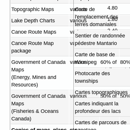
4.80
Topographic Maps
various
Carte de
l'emplacement des
1.80
Lake Depth Charts
various
terres domaniales
2.40
Canoe Route Maps
various
Sentier de randonnée
24.00
Canoe Route Map
various
pédestre Mantario
package
Carte de base de
Government of Canada
various
Winnipeg
60% of
80%
Maps
retail
reta
Photocarte des
(Energy, Mines and
fee
townships
Resources)
Cartes topographiques
Government of Canada
various
50% of
50%
Maps
Cartes indiquant la
retail
retai
(Fisheries & Oceans
profondeur des lacs
price
pric
Canada)
Cartes de parcours de