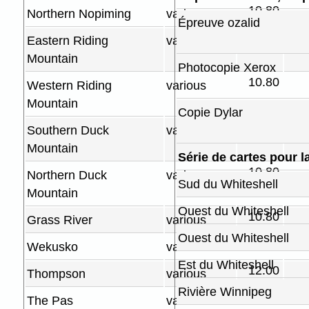
10.80
Northern Nopiming
various
Épreuve ozalid
12.00
Eastern Riding
various
Mountain
Photocopie Xerox
10.80
Western Riding
various
Mountain
Copie Dylar
10.80
Southern Duck
various
Mountain
Série de cartes pour l
10.80
Northern Duck
various
Sud du Whiteshell
Mountain
Ouest du Whiteshell
10.80
Grass River
various
Ouest du Whiteshell
9.90
Wekusko
various
Est du Whiteshell
12.00
Thompson
various
Rivière Winnipeg
9.90
The Pas
various