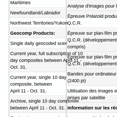
Maritimes
Analyse d'images pour l
Newfoundland/Labrador
Épreuve Polaroid produi
Northwest Territories/Yukon
Q.C.R.
Geocomp Products:
Épreuve sur plan-film p
Q.C.R. (développement
Single daily geocoded scene
compris)
Current year, full subscription of 10
Épreuve sur plan-film p
day composites between April 11 -
Q.C.R. (développement
Oct. 31.
Bandes pour ordinateur
Current year, single 10 day
(2400 pi)
composite, between
April 11 - Oct. 31.
Utilisation des images e
prises par satellite
Archive, single 10 day composite
between April 11 - Oct. 31.
Information sur les réc