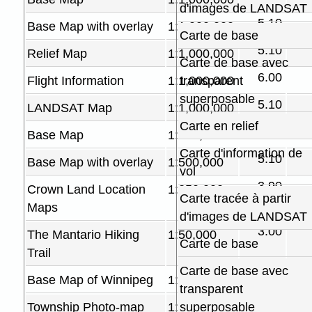
d'images de LANDSAT
5.10
Base Map with overlay
1:1,000,000
Carte de base
5.10
Relief Map
1:1,000,000
Carte de base avec
6.00
Flight Information
1:1,000,000
transparent
superposable
5.10
LANDSAT Map
1:1,000,000
Carte en relief
4.80
Base Map
1:500,000
Carte d'information de
5.10
Base Map with overlay
1:500,000
vol
3.90
Crown Land Location
1:250,000
Carte tracée à partir
Maps
d'images de LANDSAT
3.00
The Mantario Hiking
1:50,000
Carte de base
Trail
Carte de base avec
7.80
Base Map of Winnipeg
1:30,000
transparent
3.90
Township Photo-map
1:20,000
superposable