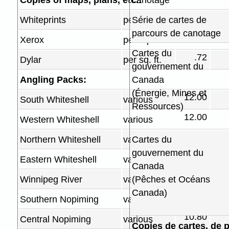
Copies of maps, plans, etc.:
canotage
.36
Whiteprints
per sq. ft.
Série de cartes de
parcours de canotage
.36
Xerox
per sq. ft.
Cartes du
.72
Dylar
per sq. ft.
gouvernement du
Angling Packs:
Canada
(Énergie, Mines et
12.00
South Whiteshell
various
Ressources)
12.00
Western Whiteshell
various
12.00
Northern Whiteshell
various
Cartes du
gouvernement du
10.80
Eastern Whiteshell
various
Canada
10.80
Winnipeg River
various
(Pêches et Océans
Canada)
10.80
Southern Nopiming
various
10.80
Central Nopiming
various
Copies de cartes, de p