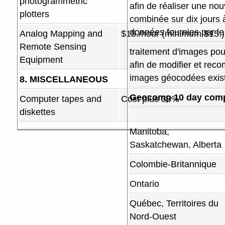
photogrammetric
afin de réaliser une no
plotters
combinée sur dix jours à
données fournies par le 
Analog Mapping and
$15./hour (minimum $15.)
Remote Sensing
traitement d'images pour
Equipment
afin de modifier et rec
images géocodées exis
8. MISCELLANEOUS
Geocomp 10 day compo
Computer tapes and
Cost plus 35%
diskettes
Manitoba,
Saskatchewan, Alberta
Colombie-Britannique
Ontario
Québec, Territoires du
Nord-Ouest