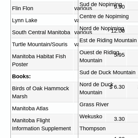
Sud de Nopiming
9.90
Flin Flon
various
Centre de Nopiming
12.00
Lynn Lake
various
Nord de Nopiming
12.00
South Central Manitoba
various
Est de Riding Mountain
10.80
Turtle Mountain/Souris
various
Ouest de Riding
5.95
Manitoba Habitat Fish
Mountain
Poster
Sud de Duck Mountain
Books:
Nord de Duck
$ 6.30
Birds of Oak Hammock
Mountain
Marsh
Grass River
15.00
Manitoba Atlas
Wekusko
3.30
Manitoba Flight
Information Supplement
Thompson