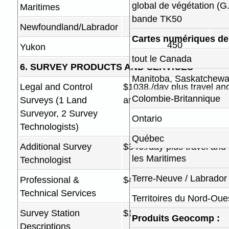
300.
global de végétation (G.
Maritimes
bande TK50
500.
Newfoundland/Labrador
Cartes numériques de l
450
Yukon
tout le Canada
6. SURVEY PRODUCTS AND SERVICES
Manitoba, Saskatchewan
Legal and Control
$1038./day plus travel an
Colombie-Britannique
Surveys (1 Land
and monument costs
Surveyor, 2 Survey
Ontario
Technologists)
Québec
Additional Survey
$346./day plus travel and
les Maritimes
Technologist
Terre-Neuve / Labrador
Professional &
$48./hour
Technical Services
Territoires du Nord-Oue
Survey Station
$1.50/station (minimum $
Produits Geocomp :
Descriptions