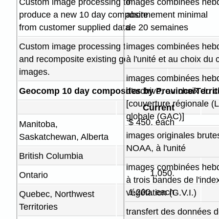
Custom image processing to
images combinées heb
produce a new 10 day composite
abonnement minimal
from customer supplied data
de 20 semaines
Custom image processing to modify
images combinées heb
and recomposite existing geocoded
à l'unité et au choix du c
images.
images combinées heb
Geocomp 10 day composites by Province/Territ
d'archive, au choix du cl
[couverture régionale (
Current
globale (GAC)]
$ 450. each
Manitoba,
images originales brute
Saskatchewan, Alberta
NOAA, à l'unité
900.
British Columbia
images combinées heb
1,050.
Ontario
à trois bandes de l'inde
1,200. each
végétation (G.V.I.)
Quebec, Northwest
Territories
transfert des données d