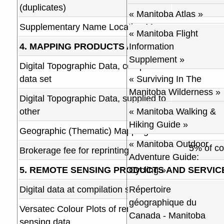
(duplicates)
« Manitoba Atlas »
Supplementary Name Location Maps
« Manitoba Flight
4. MAPPING PRODUCTS AND SERVICES:
Information
Supplement »
Digital Topographic Data, complete
data set
« Surviving In The
Manitoba Wilderness »
Digital Topographic Data, supplied to
other
« Manitoba Walking &
Hiking Guide »
$235.
Geographic (Thematic) Mapping
« Manitoba Outdoor
5% of c
Brokerage fee for reprinting
Adventure Guide:
5. REMOTE SENSING PRODUCTS AND SERVIC
Cycling »
Digital data at compilation scale
Répertoire
géographique du
Versatec Colour Plots of remote
Canada - Manitoba
sensing data