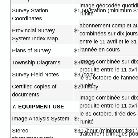
image géocodée quotid
Survey Station
$1.50/station (minimum $
l'unité
Coordinates
abonnement complet a
Provincial Survey
$9.50
combinées sur dix jours
System Index Map
entre le 11 avril et le 3
l'année en cours
Plans of Survey
$10./copy
image combinée sur dix
Township Diagrams
$3./copy
produite entre le 11 avri
Survey Field Notes
$3./copy
le 31 octobre de l'anné
l'unité
Certified copies of
$20./copy
documents
image combinée sur dix
produite entre le 11 avri
7. EQUIPMENT USE
le 31 octobre, tirée des
Image Analysis System
$30./hour (minimum $30.)
l'unité
Stereo
$30./hour (minimum $30.)
traitement d'images pour