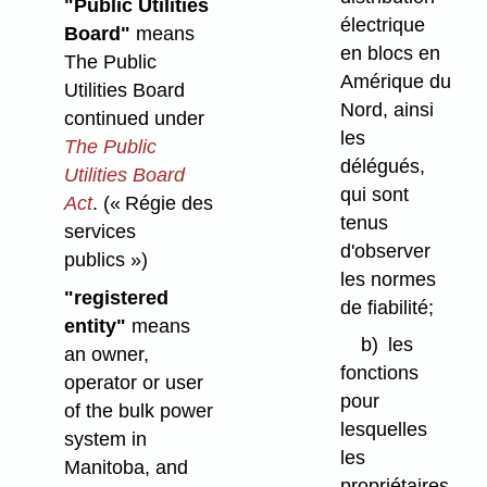
"Public Utilities
électrique
Board"
means
en blocs en
The Public
Amérique du
Utilities Board
Nord, ainsi
continued under
les
The Public
délégués,
Utilities Board
qui sont
Act
.
(« Régie des
tenus
services
d'observer
publics »)
les normes
"registered
de fiabilité;
entity"
means
b)
les
an owner,
fonctions
operator or user
pour
of the bulk power
lesquelles
system in
les
Manitoba, and
propriétaires,