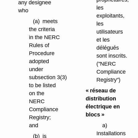
any designee
les
who
exploitants,
(a)
meets
les
the criteria
utilisateurs
in the NERC
et les
Rules of
délégués
Procedure
sont inscrits.
adopted
("NERC
under
Compliance
subsection 3(3)
Registry")
to be listed
« réseau de
on the
distribution
NERC
électrique en
Compliance
blocs »
Registry;
and
a)
Installations
(b)
is