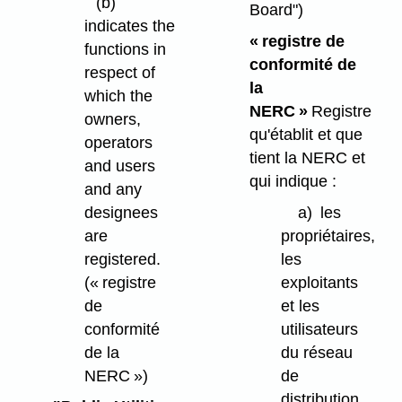
(b)
Board")
indicates the
« registre de
functions in
conformité de
respect of
la
which the
NERC »
Registre
owners,
qu'établit et que
operators
tient la NERC et
and users
qui indique :
and any
designees
a)
les
are
propriétaires,
registered.
les
(« registre
exploitants
de
et les
conformité
utilisateurs
de la
du réseau
NERC »)
de
distribution