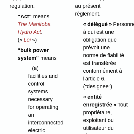
regulation.
au présent
règlement.
"Act"
means
The Manitoba
« délégué »
Personn
Hydro Act
.
à qui est une
(«
Loi
»)
obligation que
prévoit une
"bulk power
norme de fiabilité
system"
means
est transférée
(a)
conformément à
facilities and
l'article 6.
control
("designee")
systems
« entité
necessary
enregistrée »
Tout
for operating
propriétaire,
an
exploitant ou
interconnected
utilisateur du
electric