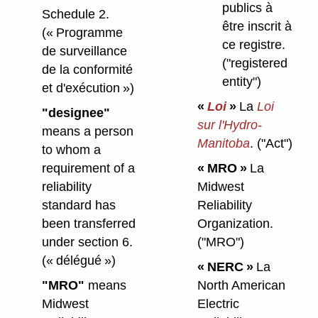
publics à
Schedule 2.
être inscrit à
(« Programme
ce registre.
de surveillance
("registered
de la conformité
entity")
et d'exécution »)
«
Loi
»
La
Loi
"designee"
sur l'Hydro-
means a person
Manitoba
.
("Act")
to whom a
requirement of a
« MRO »
La
reliability
Midwest
standard has
Reliability
been transferred
Organization.
under section 6.
("MRO")
(« délégué »)
« NERC »
La
"MRO"
means
North American
Midwest
Electric