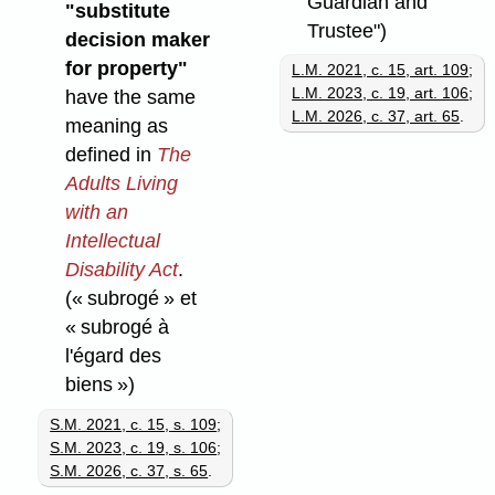
Guardian and
"substitute
Trustee")
decision maker
for property"
L.M. 2021, c. 15, art. 109
;
L.M. 2023, c. 19, art. 106
;
have the same
L.M. 2026, c. 37, art. 65
.
meaning as
defined in
The
Adults Living
with an
Intellectual
Disability Act
.
(« subrogé » et
« subrogé à
l'égard des
biens »)
S.M. 2021, c. 15, s. 109
;
S.M. 2023, c. 19, s. 106
;
S.M. 2026, c. 37, s. 65
.