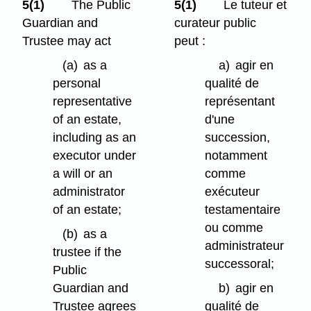
5(1)
The Public
5(1)
Le tuteur et
Guardian and
curateur public
Trustee may act
peut :
(a)
as a
a)
agir en
personal
qualité de
representative
représentant
of an estate,
d'une
including as an
succession,
executor under
notamment
a will or an
comme
administrator
exécuteur
of an estate;
testamentaire
ou comme
(b)
as a
administrateur
trustee if the
successoral;
Public
Guardian and
b)
agir en
Trustee agrees
qualité de