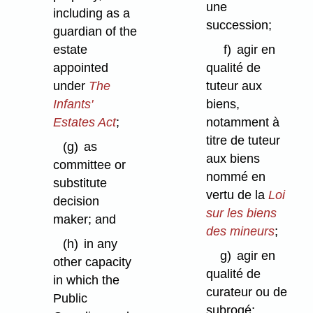
une
including as a
succession;
guardian of the
estate
f)
agir en
appointed
qualité de
under
The
tuteur aux
Infants'
biens,
Estates Act
;
notamment à
titre de tuteur
(g)
as
aux biens
committee or
nommé en
substitute
vertu de la
Loi
decision
sur les biens
maker; and
des mineurs
;
(h)
in any
g)
agir en
other capacity
qualité de
in which the
curateur ou de
Public
subrogé;