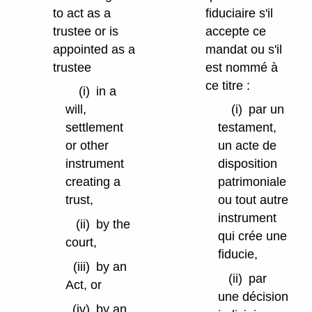
to act as a
fiduciaire s'il
trustee or is
accepte ce
appointed as a
mandat ou s'il
trustee
est nommé à
ce titre :
(i)
in a
will,
(i)
par un
settlement
testament,
or other
un acte de
instrument
disposition
creating a
patrimoniale
trust,
ou tout autre
instrument
(ii)
by the
qui crée une
court,
fiducie,
(iii)
by an
(ii)
par
Act, or
une décision
(iv)
by an