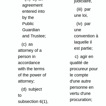
judiciaire,
agreement
(iii)
par
entered into
une loi,
by the
Public
(iv)
par
Guardian
une
and Trustee;
convention à
laquelle il
(c)
as
est partie;
attorney of a
person in
c)
agir en
accordance
qualité de
with the terms
procureur pour
of the power of
le compte
attorney;
d'une autre
personne en
(d)
subject
vertu d'une
to
procuration;
subsection 6(1),