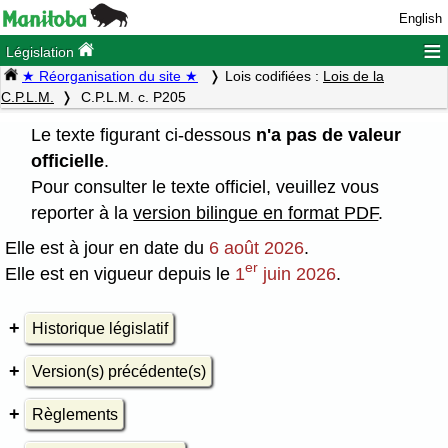
English
≡
Législation
★ Réorganisation du site ★
Lois codifiées :
Lois de la
C.P.L.M.
C.P.L.M. c. P205
Le texte figurant ci-dessous
n'a pas de valeur
officielle
.
Pour consulter le texte officiel, veuillez vous
reporter à la
version bilingue en format PDF
.
Elle est à jour en date du
6 août 2026
.
er
Elle est en vigueur depuis le
1
juin 2026
.
Historique législatif
Version(s) précédente(s)
Règlements