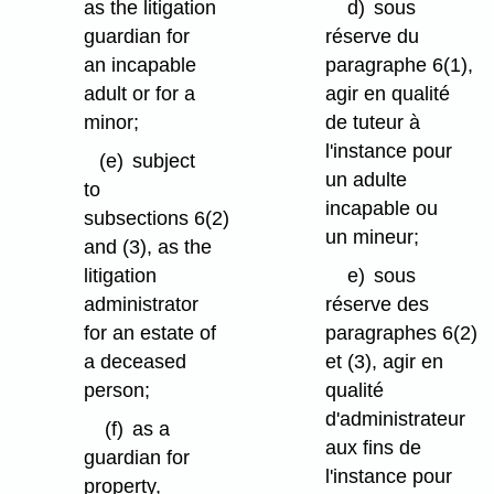
as the litigation
d)
sous
guardian for
réserve du
an incapable
paragraphe 6(1),
adult or for a
agir en qualité
minor;
de tuteur à
l'instance pour
(e)
subject
un adulte
to
incapable ou
subsections 6(2)
un mineur;
and (3), as the
litigation
e)
sous
administrator
réserve des
for an estate of
paragraphes 6(2)
a deceased
et (3), agir en
person;
qualité
d'administrateur
(f)
as a
aux fins de
guardian for
l'instance pour
property,